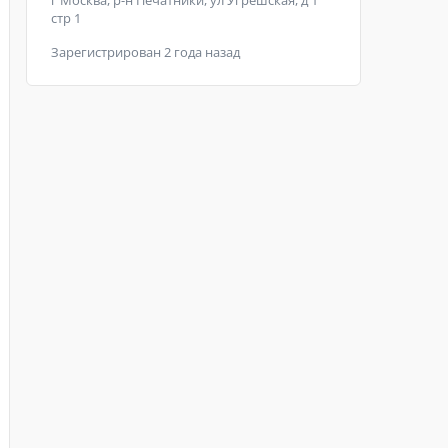
г Москва, р-н Печатники, ул Угрешская, д 1
стр 1
Зарегистрирован 2 года назад