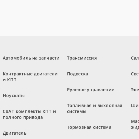
Автомобиль на запчасти
Трансмиссия
Са
Контрактные двигатели
Подвеска
Све
и КПП
Рулевое управление
Эл
Ноускаты
Топливная и выхлопная
Ши
СВАП комплекты КПП и
системы
полного привода
Мас
Тормозная система
жи
Двигатель