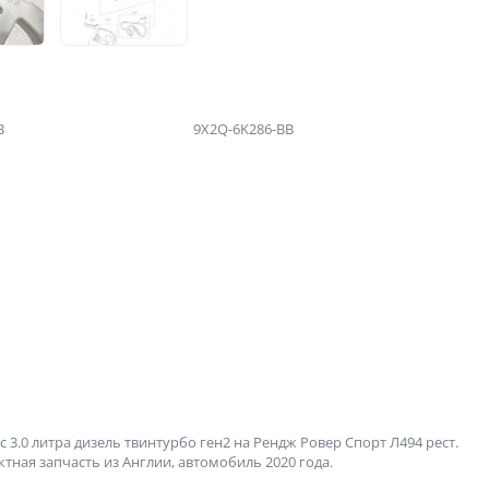
B
9X2Q-6K286-BB
3.0 литра дизель твинтурбо ген2 на Рендж Ровер Спорт Л494 рест.
ктная запчасть из Англии, автомобиль 2020 года.