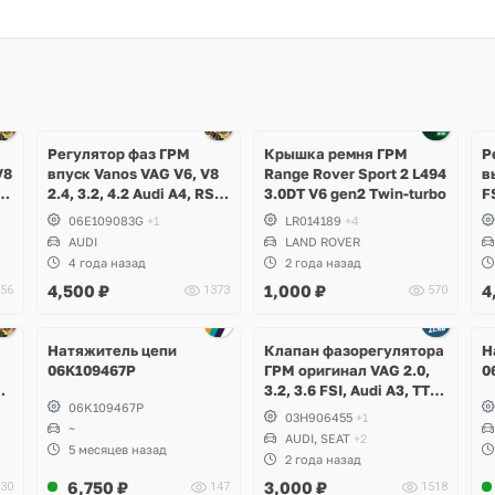
Ещё
1 фото
Регулятор фаз ГРМ
Крышка ремня ГРМ
Р
V8
впуск Vanos VAG V6, V8
Range Rover Sport 2 L494
в
2.4, 3.2, 4.2 Audi A4, RS4
3.0DT V6 gen2 Twin-turbo
F
B7, A6 C6 Allroad, A8 D3
C
06E109083G
+1
LR014189
+4
S
AUDI
LAND ROVER
T
4 года назад
2 года назад
4,500
₽
1,000
₽
4
56
1373
570
Натяжитель цепи
Клапан фазорегулятора
Н
06K109467P
ГРМ оригинал VAG 2.0,
0
3.2, 3.6 FSI, Audi A3, TT,
06K109467P
S,
Q7, Volkswagen Golf 5
03H906455
+1
6
~
R32, Jetta, Passat B6
AUDI, SEAT
+2
R36, CC, Touareg GP, NF,
5 месяцев назад
2 года назад
ia
Eos, Teramont, Phaeton,
6,750
₽
3,000
₽
30
147
1518
Skoda Octavia A5,