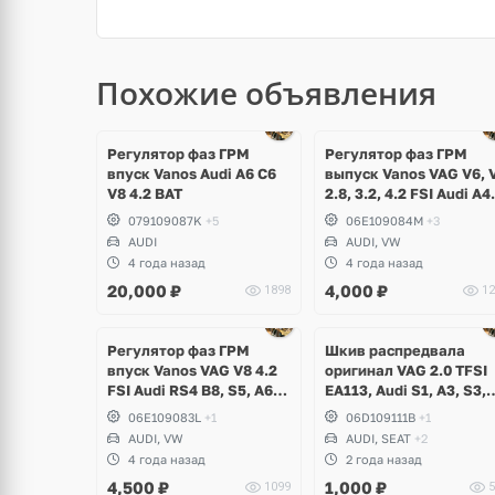
Похожие объявления
Регулятор фаз ГРМ
Регулятор фаз ГРМ
впуск Vanos Audi A6 C6
выпуск Vanos VAG V6, 
V8 4.2 BAT
2.8, 3.2, 4.2 FSI Audi A4,
RS4 B8, A5, RS5, A6 C7,
079109087K
+5
06E109084M
+3
A8 D4, Q5, R8 Spyder,
AUDI
AUDI, VW
Volkswagen Touareg NF
4 года назад
4 года назад
20,000
₽
4,000
₽
1898
12
Ещё
1 фото
Регулятор фаз ГРМ
Шкив распредвала
впуск Vanos VAG V8 4.2
оригинал VAG 2.0 TFSI
FSI Audi RS4 B8, S5, A6
EA113, Audi S1, A3, S3,
C6 Allroad, A8 D3, Q7, R8
A4 B6, B7, A6 C6, TT, TT
06E109083L
+1
06D109111B
+1
Spyder, Volkswagen
Volkswagen Golf 5 GTI, 
AUDI, VW
AUDI, SEAT
+2
Touareg
R, Scirocco, Eos, Jetta,
4 года назад
2 года назад
Passat B6, Skoda Octav
4,500
₽
1,000
₽
1099
5
A5 RS, Seat Leon Cupra