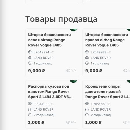
Товары продавца
Шторка безопасности
Шторка безопасности
левая airbag Range
правая airbag Range
Rover Vogue L405
Rover Vogue L405
LR049974
+2
LR049973
+2
LAND ROVER
LAND ROVER
1 год назад
1 год назад
9,000
₽
9,000
₽
572
5
Распорка кузова под
Кронштейн опоры
капотом Range Rover
двигателя правый
Sport 2 L494 3.0DT V6
Range Rover Sport 2 L4
gen2 Twin-turbo
3.0DT V6 gen2 Twin-tur
LR044966
+1
LR122399
+2
LAND ROVER
LAND ROVER
2 года назад
2 года назад
1,000
₽
1,000
₽
647
5