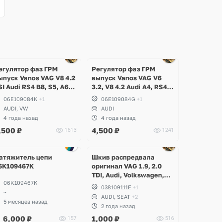
егулятор фаз ГРМ
Регулятор фаз ГРМ
ыпуск Vanos VAG V8 4.2
выпуск Vanos VAG V6
SI Audi RS4 B8, S5, A6
3.2, V8 4.2 Audi A4, RS4
6 Allroad, A8 D3, Q7, R8
B7, A6 C6 Allroad, A8 D3
06E109084K
+1
06E109084G
+1
pyder, Volkswagen
AUDI, VW
AUDI
ouareg
4 года назад
4 года назад
,500
₽
4,500
₽
1613
1241
Ещё
Ещё
1 фото
1 фото
атяжитель цепи
Шкив распредвала
6K109467K
оригинал VAG 1.9, 2.0
TDI, Audi, Volkswagen,
06K109467K
Skoda, Seat
038109111E
+1
~
AUDI, SEAT
+2
5 месяцев назад
2 года назад
6,000
₽
1,000
₽
157
516