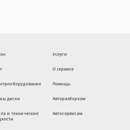
лон
Услуги
т
О сервисе
ектрооборудование
Помощь
ны диски
Авторазборкам
ла и технические
Автосервисам
дкости