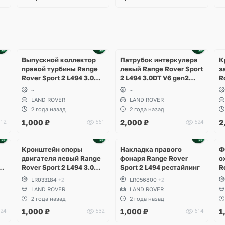
Superb
Выпускной коллектор
Патрубок интеркулера
К
правой турбины Range
левый Range Rover Sport
з
Rover Sport 2 L494 3.0DT
2 L494 3.0DT V6 gen2
R
V6 gen2 Twin-turbo
Twin-turbo
р
~
~
LAND ROVER
LAND ROVER
2 года назад
2 года назад
1,000
₽
2,000
₽
2
12
561
524
Кронштейн опоры
Накладка правого
Ф
двигателя левый Range
фонаря Range Rover
о
94
Rover Sport 2 L494 3.0DT
Sport 2 L494 рестайлинг
R
bo
V6 gen2 Twin-turbo
V
LR033184
+2
LR056800
+2
LAND ROVER
LAND ROVER
2 года назад
2 года назад
1,000
₽
1,000
₽
1
24
532
614