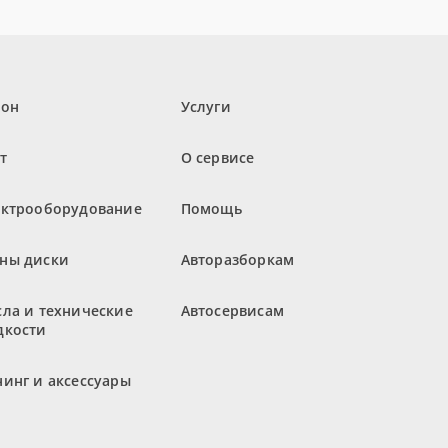
лон
Услуги
т
О сервисе
ектрооборудование
Помощь
ны диски
Авторазборкам
ла и технические
Автосервисам
дкости
инг и аксессуары