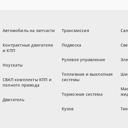
Автомобиль на запчасти
Трансмиссия
Са
Контрактные двигатели
Подвеска
Све
и КПП
Рулевое управление
Эл
Ноускаты
Топливная и выхлопная
Ши
СВАП комплекты КПП и
системы
полного привода
Мас
Тормозная система
жи
Двигатель
Кузов
Тюн