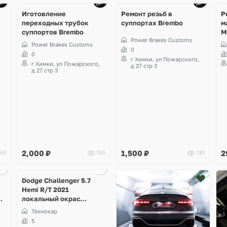
10 фото
10 фото
Иготовление
Ремонт резьб в
Р
переходных трубок
суппортах Brembo
м
суппортов Brembo
M
Power Brakes Customs
4
Power Brakes Customs
0
0
г Химки, ул Пожарского,
г Химки, ул Пожарского,
д 27 стр 3
д 27 стр 3
2,000
₽
1,500
₽
2
65
165
181
Dodge Challenger 5.7
Hemi R/T 2021
локальный окрас
бокового зеркала
Технокар
заднего вида
5