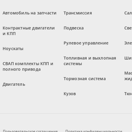
Автомобиль на запчасти
Трансмиссия
Са
Контрактные двигатели
Подвеска
Све
и КПП
Рулевое управление
Эл
Ноускаты
Топливная и выхлопная
Ши
СВАП комплекты КПП и
системы
полного привода
Мас
Тормозная система
жи
Двигатель
Кузов
Тюн
Пользовательское соглашение
Политика конфиденциальности