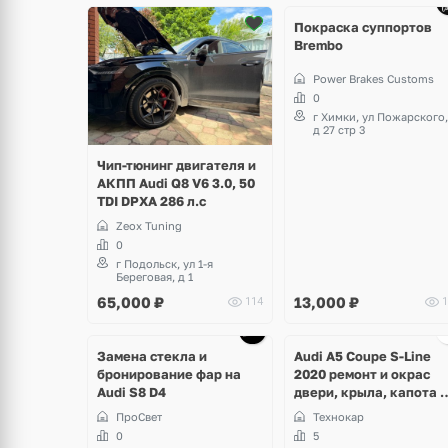
10 фото
5 фото
Покраска суппортов
Brembo
Power Brakes Customs
0
г Химки, ул Пожарского,
д 27 стр 3
Чип-тюнинг двигателя и
АКПП Audi Q8 V6 3.0, 50
TDI DPXA 286 л.с
Zeox Tuning
0
г Подольск, ул 1-я
Береговая, д 1
65,000
₽
13,000
₽
114
1
Ещё
7 фото
Замена стекла и
Audi A5 Coupe S-Line
бронирование фар на
2020 ремонт и окрас
Audi S8 D4
двери, крыла, капота и
бампера
ПроСвет
Технокар
0
5