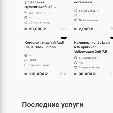
управления
остановки
мультимедийной
8T0860251B
+3
системы Volkswagen T-
3G9035876D
+1
Roc
~
~
10 часов назад
10 часов назад
20,000
₽
2,000
₽
5
Ещё
Ещё
2 фото
3 фото
Комплект сидений Audi
Комплект колёс Lyon
S3 8Y Black Edition
R15 оригинал
Volkswagen Golf 7.5
~
5G0601025H
+1
AUDI
VW
1 неделю назад
1 неделю назад
110,000
₽
30,000
₽
38
Последние услуги
Ещё
Ещё