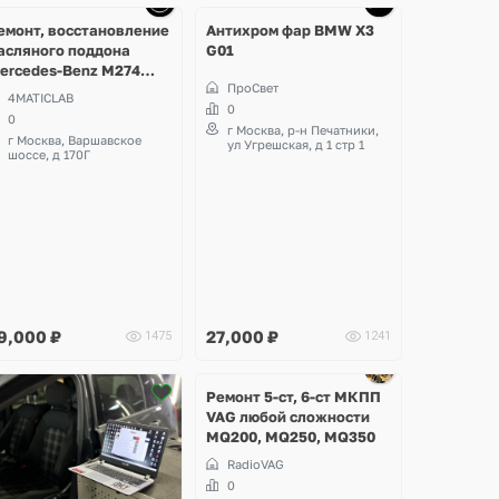
9 фото
10 фото
5 фото
емонт, восстановление
Антихром фар BMW X3
асляного поддона
G01
ercedes-Benz M274
ПроСвет
Matic
4MATICLAB
0
0
г Москва, р-н Печатники,
г Москва, Варшавское
ул Угрешская, д 1 стр 1
шоссе, д 170Г
9,000
₽
27,000
₽
1475
1241
Ещё
7 фото
Ремонт 5-ст, 6-ст МКПП
VAG любой сложности
MQ200, MQ250, MQ350
RadioVAG
0