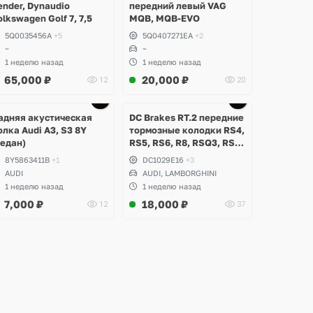
ender, Dynaudio
передний левый VAG
olkswagen Golf 7, 7,5
MQB, MQB-EVO
5Q0035456A
+5
5Q0407271EA
+2
~
~
1 неделю назад
1 неделю назад
65,000
₽
20,000
₽
12
20
Ещё
Ещё
2 фото
3 фото
адняя акустическая
DC Brakes RT.2 передние
олка Audi A3, S3 8Y
тормозные колодки RS4,
седан)
RS5, RS6, R8, RSQ3, RS3
8V (комплект 8 шт)
8Y5863411B
+1
DC1029E16
+3
AUDI
AUDI, LAMBORGHINI
1 неделю назад
1 неделю назад
7,000
₽
18,000
₽
12
37
Ещё
Ещё
Ещё