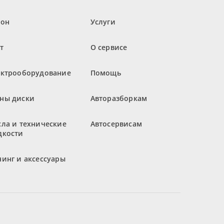
лон
Услуги
т
О сервисе
ектрооборудование
Помощь
ны диски
Авторазборкам
ла и технические
Автосервисам
дкости
инг и аксессуары