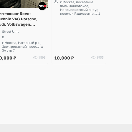
г Москва, поселение
Филимонковское,
Новомосковский округ,
ип-тюнинг Revo-
поселок Радиоцентр, д 1
echnik VAG Porsche,
udi, Volkswagen,
koda, Seat
Street Unit
0
г Москва, Нагорный р-н,
Электролитный проезд, д
3А стр 7
0,000
₽
10,000
₽
1598
1955