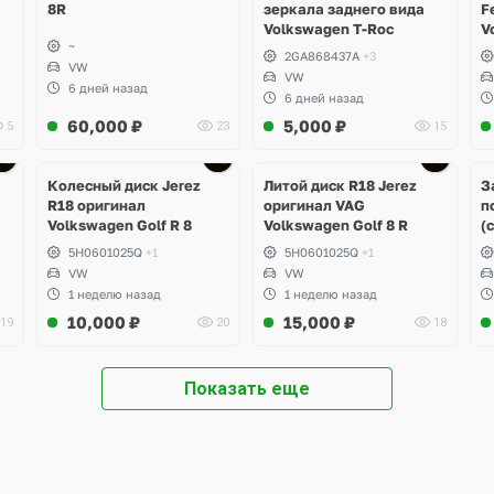
8R
зеркала заднего вида
F
Volkswagen T-Roc
V
~
2GA868437A
+3
VW
VW
6 дней назад
6 дней назад
60,000
₽
5,000
₽
5
23
15
Ещё
3 фото
Колесный диск Jerez
Литой диск R18 Jerez
З
R18 оригинал
оригинал VAG
п
Volkswagen Golf R 8
Volkswagen Golf 8 R
(
5H0601025Q
+1
5H0601025Q
+1
VW
VW
1 неделю назад
1 неделю назад
10,000
₽
15,000
₽
19
20
18
Показать еще
Ещё
Ещё