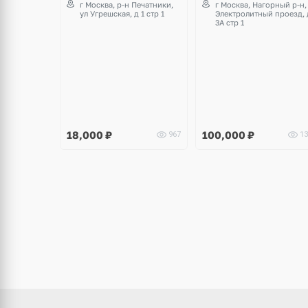
г Москва, р-н Печатники,
г Москва, Нагорный р-н,
ул Угрешская, д 1 стр 1
Электролитный проезд, 
3А стр 1
18,000
₽
100,000
₽
967
13