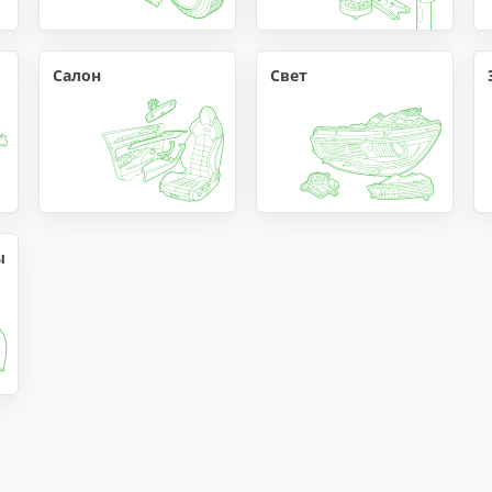
Салон
Свет
ы