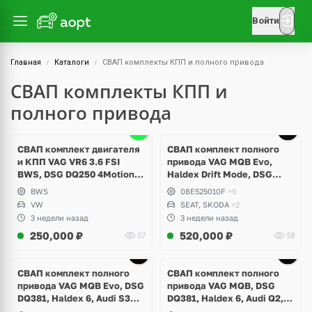
Войти
Главная
Каталоги
СВАП комплекты КПП и полного привода
СВАП комплекты КПП и
полного привода
Ещё
6 фото
СВАП комплект двигателя
СВАП комплект полного
и КПП VAG VR6 3.6 FSI
привода VAG MQB Evo,
BWS, DSG DQ250 4Motion,
Haldex Drift Mode, DSG
Volkswagen Passat CC
DQ381, Volkswagen Golf 8 R
BWS
08E525010F
+9
4Motion, Audi S3, Seat Leon
VW
SEAT, SKODA
+2
Cupra, Skoda Octavia
3 недели назад
3 недели назад
250,000
₽
520,000
₽
57
58
Ещё
1 фото
СВАП комплект полного
СВАП комплект полного
привода VAG MQB Evo, DSG
привода VAG MQB, DSG
DQ381, Haldex 6, Audi S3
DQ381, Haldex 6, Audi Q2,
8Y, Volkswagen Golf 7, 8,
Volkswagen T-Roc, Seat