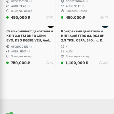
0CQ525010R
+9
0CQ525010AB
+9
Seat Leon Cupra, Skoda
Ateca, Formentor Cupra
AUDI, SEAT
+2
AUDI, SEAT
+1
Octavia
3 недели назад
3 недели назад
450,000
₽
450,000
₽
86
53
Ещё
2 фото
Свап комплект двигателя и
Контрактый двигатель и
КПП 2.0 TSI DNFB GEN4
КПП Audi TTRS 8J, RS3 8P
EVO, DSG DQ381 VEU, Audi
2.5 TFSI, CEPA, 340 л.с. DSG
S3 8Y, Seat Leon Cupra
DQ500
06Q100031E
+3
~
AUDI, SEAT
+2
AUDI
3 недели назад
6 месяцев назад
750,000
₽
1,100,000
₽
50
295