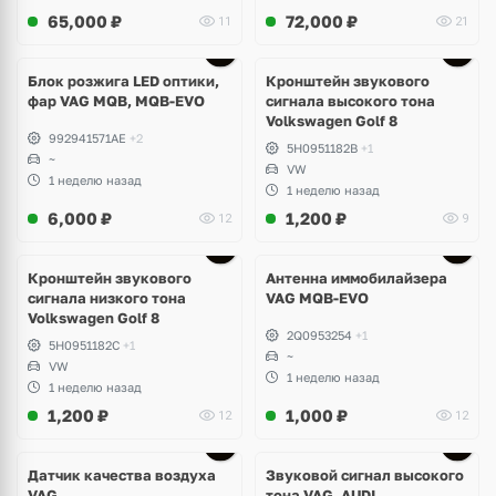
65,000
₽
72,000
₽
11
21
Блок розжига LED оптики,
Кронштейн звукового
фар VAG MQB, MQB-EVO
сигнала высокого тона
Volkswagen Golf 8
992941571AE
+2
5H0951182B
+1
~
VW
1 неделю назад
1 неделю назад
6,000
₽
1,200
₽
12
9
Кронштейн звукового
Антенна иммобилайзера
сигнала низкого тона
VAG MQB-EVO
Volkswagen Golf 8
2Q0953254
+1
5H0951182C
+1
~
VW
1 неделю назад
1 неделю назад
1,200
₽
1,000
₽
12
12
Датчик качества воздуха
Звуковой сигнал высокого
VAG
тона VAG, AUDI,