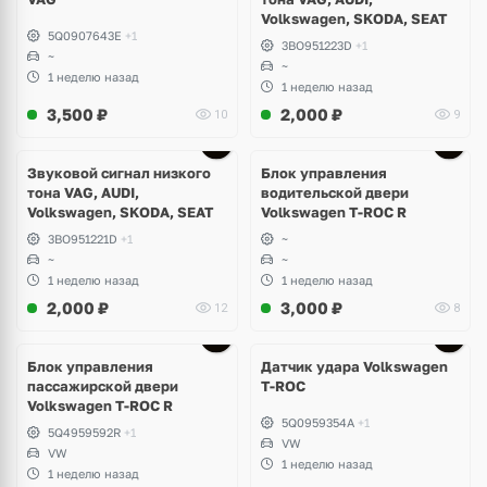
Volkswagen, SKODA, SEAT
5Q0907643E
+1
3BO951223D
+1
~
~
1 неделю назад
1 неделю назад
3,500
₽
2,000
₽
10
9
Звуковой сигнал низкого
Блок управления
тона VAG, AUDI,
водительской двери
Volkswagen, SKODA, SEAT
Volkswagen T-ROC R
3BO951221D
+1
~
~
~
1 неделю назад
1 неделю назад
2,000
₽
3,000
₽
12
8
Блок управления
Датчик удара Volkswagen
пассажирской двери
T-ROC
Volkswagen T-ROC R
5Q0959354A
+1
5Q4959592R
+1
VW
VW
1 неделю назад
1 неделю назад