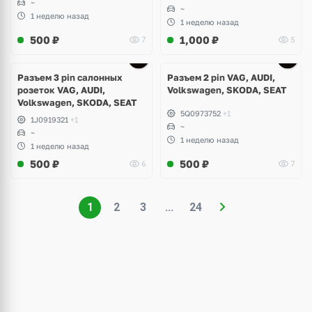
~
~
1 неделю назад
1 неделю назад
500
₽
1,000
₽
7
5
Разъем 3 pin салонных
Разъем 2 pin VAG, AUDI,
розеток VAG, AUDI,
Volkswagen, SKODA, SEAT
Volkswagen, SKODA, SEAT
5Q0973752
+1
1J0919321
+1
~
~
1 неделю назад
1 неделю назад
500
₽
500
₽
6
7
1
2
3
...
24