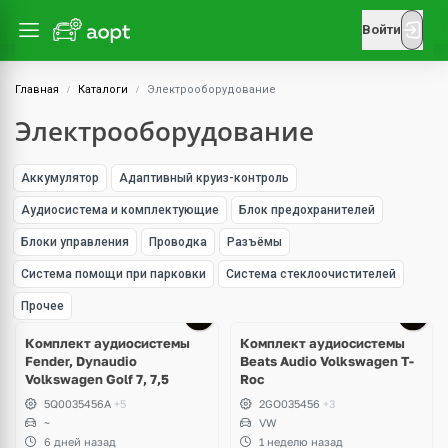
Войти
Главная
Каталоги
Электрооборудование
Электрооборудование
Аккумулятор
Адаптивный круиз-контроль
Аудиосистема и комплектующие
Блок предохранителей
Блоки управления
Проводка
Разъёмы
Система помощи при парковки
Система стеклоочистителей
Прочее
Комплект аудиосистемы
Комплект аудиосистемы
Fender, Dynaudio
Beats Audio Volkswagen T-
Volkswagen Golf 7, 7,5
Roc
5Q0035456A
+5
2GO035456
+3
~
VW
6 дней назад
1 неделю назад