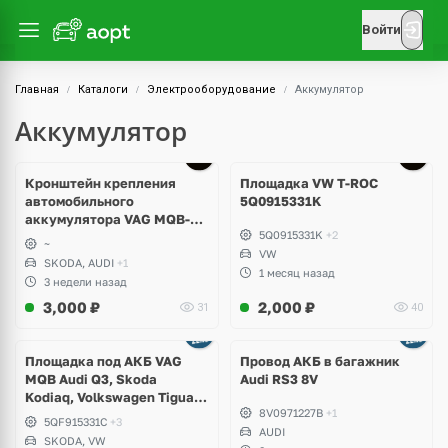
Войти
Главная
Каталоги
Электрооборудование
Аккумулятор
Аккумулятор
Кронштейн крепления
Площадка VW T-ROC
автомобильного
5Q0915331K
аккумулятора VAG MQB-
5Q0915331K
+2
EVO
~
VW
SKODA, AUDI
+1
1 месяц назад
3 недели назад
3,000
₽
2,000
₽
31
40
Площадка под АКБ VAG
Провод АКБ в багажник
MQB Audi Q3, Skoda
Audi RS3 8V
Kodiaq, Volkswagen Tiguan
8V0971227B
+1
Allspace, Seat Tarraco
5QF915331C
+3
AUDI
SKODA, VW