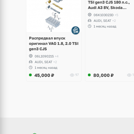
TSI gen3 CJS 180 л.с.,
Audi A3 8V, Skoda
Octavia A7, Superb,
06K103023D
+5
Volkswagen Passat B8,
AUDI, SEAT
+2
Golf VII Alltrack, Seat
1 месяц назад
Leon
Распредвал впуск
оригинал VAG 1.8, 2.0 TSI
gen3 CJS
06L109021S
+4
AUDI, SEAT
+2
1 месяц назад
45,000
₽
80,000
₽
97
1