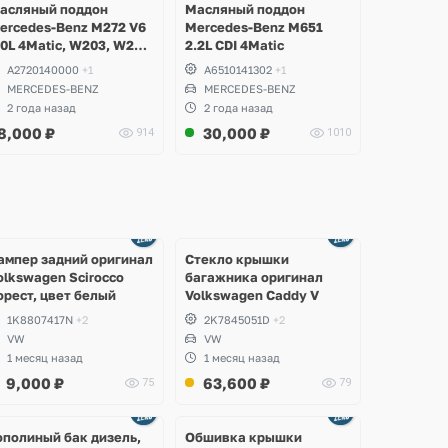
асляный поддон
Масляный поддон
ercedes-Benz M272 V6
Mercedes-Benz M651
.0L 4Matic, W203, W204
2.2L CDI 4Matic
-Class, GLK, W211,
A2720140000
+1
A6510141302
+1
212 E-Class, W221 S-
MERCEDES-BENZ
MERCEDES-BENZ
lass, W164 ML, W251 R-
2 года назад
2 года назад
lass, W639 Vito
8,000
₽
30,000
₽
914
1010
Ещё
Ещё
2 фото
8 фото
ампер задний оригинал
Стекло крышки
olkswagen Scirocco
багажника оригинал
орест, цвет белый
Volkswagen Caddy V
1K8807417N
+2
2K7845051D
+2
VW
VW
1 месяц назад
1 месяц назад
9,000
₽
63,600
₽
75
79
Ещё
2 фото
ополиный бак дизель,
Обшивка крышки