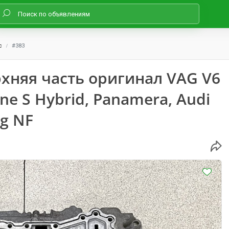
с
#383
хняя часть оригинал VAG V6
nne S Hybrid, Panamera, Audi
eg NF