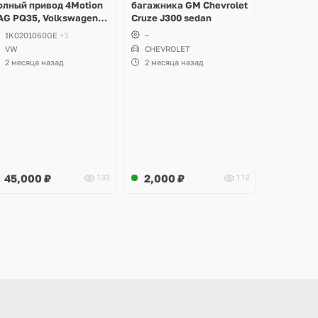
олный привод 4Motion
багажника GM Chevrolet
AG PQ35, Volkswagen
Cruze J300 sedan
cirocco, Golf V, VI,
1K0201060GE
+3
~
koda Yeti, Octavia A5,
VW
CHEVROLET
uperb, Audi A3, Seat
2 месяца назад
2 месяца назад
ltea
45,000
₽
2,000
₽
133
112