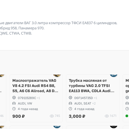
е двигатели ВАГ 3.0 литра компрессор ТФСИ EA837 6 цилиндров,
ибрид 958, Панамера 970.
 CJWE, CTWA, CTWB.
Ещё
3 фото
Маслоотражатель VAG
Трубка масляная от
М
V8 4.2 FSI Audi RS4 B8,
турбины VAG 2.0 TFSI
о
,
S5, A6 C6 Allroad, A8 D3,
EA113 BWA, CDLA Audi
g
g
Q7, Volkswagen Touareg
A3, TT, Volkswagen Golf
079115289C
+1
06F145735D
+1
V GTI, Passat B6, Eos,
AUDI, VW
AUDI, SEAT
+2
Skoda Octavia A5 RS,
4 года назад
4 года назад
Seat Leon Cupra
900
₽
3,000
₽
46
745
1671
Ещё
Ещё
5 фото
1 фото