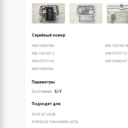
Серийный номер
06E103601BA
06E 103 601 
06E 103 601 S
95810707112
95810707110
06E103601AT
06E103603AL
Параметры
Состояние
Б/У
Подходит для
AUDI Q7 (4LB)
PORSCHE PANAMERA (970)