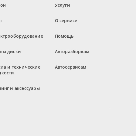
лон
Услуги
т
О сервисе
ектрооборудование
Помощь
ны диски
Авторазборкам
ла и технические
Автосервисам
дкости
инг и аксессуары