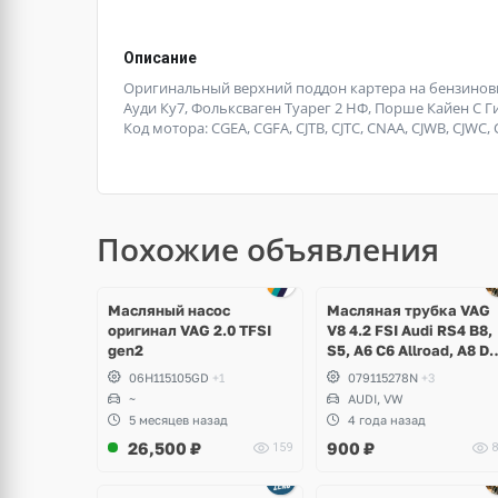
Описание
Оригинальный верхний поддон картера на бензиновы
Ауди Ку7, Фольксваген Туарег 2 НФ, Порше Кайен С Г
Код мотора: CGEA, CGFA, СJTB, CJTC, CNAA, CJWB, CJWC,
Похожие объявления
Масляный насос
Масляная трубка VAG
оригинал VAG 2.0 TFSI
V8 4.2 FSI Audi RS4 B8,
gen2
S5, A6 C6 Allroad, A8 D3
Q7, Volkswagen Touare
06H115105GD
+1
079115278N
+3
~
AUDI, VW
5 месяцев назад
4 года назад
26,500
₽
900
₽
159
8
Ещё
Ещё
1 фото
1 фото