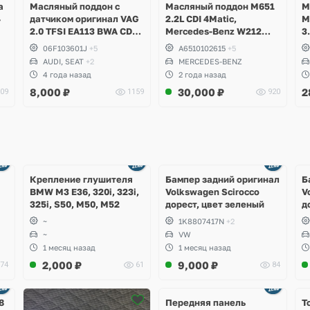
а
Масляный поддон с
Масляный поддон M651
М
4
датчиком оригинал VAG
2.2L CDI 4Matic,
M
2.0 TFSI EA113 BWA CDLA
Mercedes-Benz W212
3
CDLC CDLG
E250d, W204 GLK
C
06F103601J
+5
A6510102615
+5
,
W
AUDI, SEAT
+2
MERCEDES-BENZ
C
4 года назад
2 года назад
C
8,000
₽
30,000
₽
2
09
1159
920
Ещё
Ещё
1 фото
4 фото
Крепление глушителя
Бампер задний оригинал
Б
BMW M3 E36, 320i, 323i,
Volkswagen Scirocco
V
325i, S50, M50, M52
дорест, цвет зеленый
д
~
1K8807417N
+2
~
VW
1 месяц назад
1 месяц назад
2,000
₽
9,000
₽
74
61
84
Ещё
2 фото
8
Передняя панель
Т