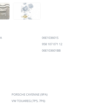
BA
06E103601S
958 107 071 12
06E103601BB
PORSCHE CAYENNE (9PA)
VW TOUAREG (7P5, 7P6)