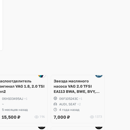
аслоотделитель
Звезда масляного
ригинал VAG 1.8, 2.0 TSI
насоса VAG 2.0 TFSI
en2
EA113 BWA, BWE, BVY,
CDLA, CDLC, Audi,
06H103495AJ
+1
06F105243C
+1
Volkswagen, Skoda, Seat
~
AUDI, SEAT
+2
5 месяцев назад
4 года назад
15,500
₽
7,000
₽
196
1373
Ещё
Ещё
Ещё
9 фото
1 фото
1 фото