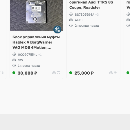
оригинал Audi TTRS 8S
п
Coupe, Roadster
V
S
8S7805594A
+3
S
AUDI
S
2 месяца назад
A
Блок управления муфты
Haldex V BorgWarner
VAG MQB 4Motion,
Volkswagen Tiguan
0CQ907554J
+1
VW
1 месяц назад
30,000
₽
25,000
₽
16
70
94