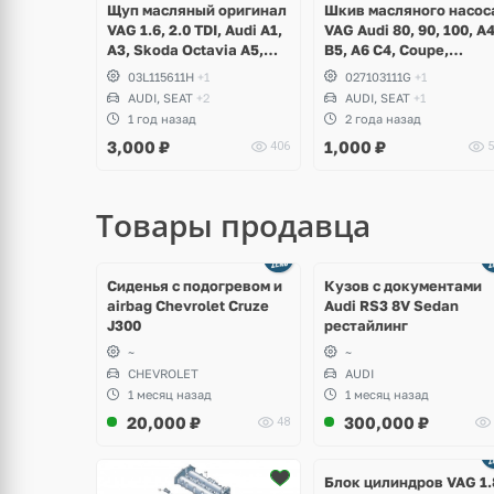
Щуп масляный оригинал
Шкив масляного насос
VAG 1.6, 2.0 TDI, Audi A1,
VAG Audi 80, 90, 100, A
A3, Skoda Octavia A5,
B5, A6 C4, Coupe,
Superb, Yeti, Rapid,
Volkswagen Golf 1, 2, 3,
03L115611H
+1
027103111G
+1
Volkswagen Golf V, VI,
Corrado, Scirocco, Jetta
AUDI, SEAT
+2
AUDI, SEAT
+1
Plus, Jetta, Scirocco,
Passat B2, B3, B4, B5,
1 год назад
2 года назад
Caddy, Passat B6, B7,
Seat Toledo, Cordoba,
3,000
₽
1,000
₽
406
5
Polo, Touran, Seat Leon,
Ibiza
Altea
Товары продавца
щё
Ещё
ото
8 фото
Сиденья с подогревом и
Кузов с документами
airbag Chevrolet Cruze
Audi RS3 8V Sedan
J300
рестайлинг
~
~
CHEVROLET
AUDI
1 месяц назад
1 месяц назад
20,000
₽
300,000
₽
48
Ещё
2 фото
Блок цилиндров VAG 1.