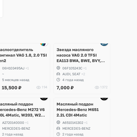
аслоотделитель
Звезда масляного
ригинал VAG 1.8, 2.0 TSI
насоса VAG 2.0 TFSI
en2
EA113 BWA, BWE, BVY,
CDLA, CDLC, Audi,
06H103495AJ
+1
06F105243C
+1
Volkswagen, Skoda, Seat
~
AUDI, SEAT
+2
5 месяцев назад
4 года назад
15,500
₽
7,000
₽
194
1372
Ещё
Ещё
Ещё
9 фото
1 фото
1 фото
асляный поддон
Масляный поддон
ercedes-Benz M272 V6
Mercedes-Benz M651
.0L 4Matic, W203, W204
2.2L CDI 4Matic
-Class, GLK, W211,
A2720140000
+1
A6510141302
+1
212 E-Class, W221 S-
MERCEDES-BENZ
MERCEDES-BENZ
lass, W164 ML, W251 R-
2 года назад
2 года назад
lass, W639 Vito