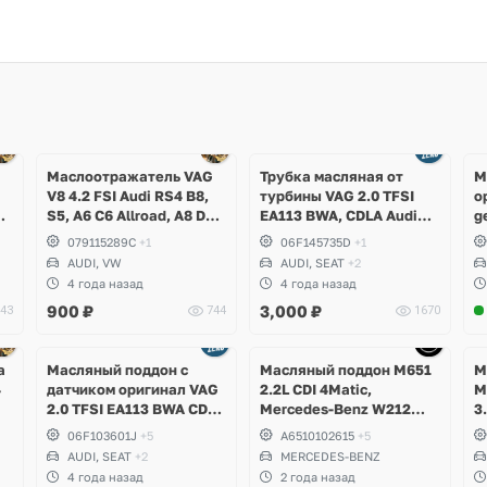
Ещё
3 фото
Маслоотражатель VAG
Трубка масляная от
М
V8 4.2 FSI Audi RS4 B8,
турбины VAG 2.0 TFSI
о
,
S5, A6 C6 Allroad, A8 D3,
EA113 BWA, CDLA Audi
g
g
Q7, Volkswagen Touareg
A3, TT, Volkswagen Golf
079115289C
+1
06F145735D
+1
V GTI, Passat B6, Eos,
AUDI, VW
AUDI, SEAT
+2
Skoda Octavia A5 RS,
4 года назад
4 года назад
Seat Leon Cupra
900
₽
3,000
₽
43
744
1670
Ещё
Ещё
5 фото
1 фото
а
Масляный поддон с
Масляный поддон M651
М
4
датчиком оригинал VAG
2.2L CDI 4Matic,
M
2.0 TFSI EA113 BWA CDLA
Mercedes-Benz W212
3
CDLC CDLG
E250d, W204 GLK
C
06F103601J
+5
A6510102615
+5
,
W
AUDI, SEAT
+2
MERCEDES-BENZ
C
4 года назад
2 года назад
C