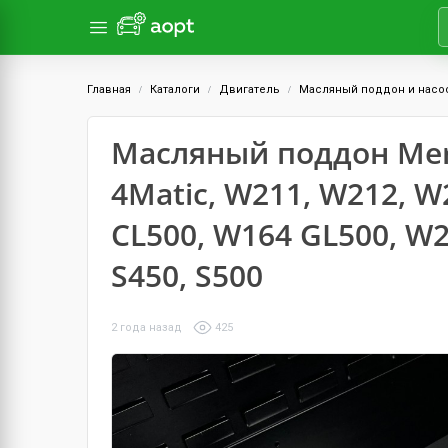
Главная
Каталоги
Двигатель
Масляный поддон и насо
Масляный поддон Merc
4Matic, W211, W212, W
CL500, W164 GL500, W2
S450, S500
2 года назад
425