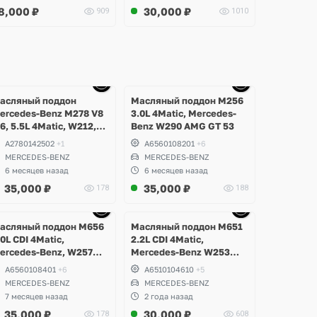
8,000
₽
30,000
₽
909
1010
Ещё
Ещё
Ещё
Ещё
10 фото
10 фото
10 фото
10 фото
асляный поддон
Масляный поддон M256
ercedes-Benz M278 V8
3.0L 4Matic, Mercedes-
.6, 5.5L 4Matic, W212,
Benz W290 AMG GT 53
207 E500, E63 AMG,
A2780142502
+1
A6560108201
+6
216 CL500, W218 CLS
MERCEDES-BENZ
MERCEDES-BENZ
00, 63, W166 ML, GLS,
6 месяцев назад
6 месяцев назад
LE 63S, W217, W221,
35,000
₽
35,000
₽
178
188
222 S63, S500
aybach
Ещё
Ещё
Ещё
Ещё
9 фото
10 фото
10 фото
6 фото
асляный поддон M656
Масляный поддон M651
.0L CDI 4Matic,
2.2L CDI 4Matic,
ercedes-Benz, W257
Mercedes-Benz W253
LS 400d
GLC 220d
A6560108401
+6
A6510104610
+5
MERCEDES-BENZ
MERCEDES-BENZ
7 месяцев назад
2 года назад
35,000
₽
30,000
₽
178
608