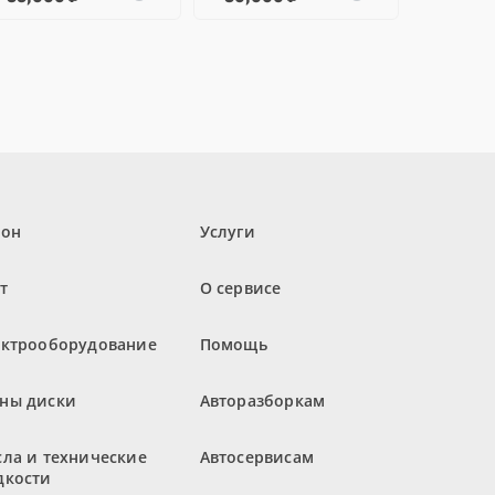
лон
Услуги
т
О сервисе
ектрооборудование
Помощь
ны диски
Авторазборкам
ла и технические
Автосервисам
дкости