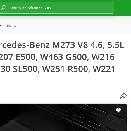
с
#4324
edes-Benz M273 V8 4.6, 5.5L
207 E500, W463 G500, W216
30 SL500, W251 R500, W221