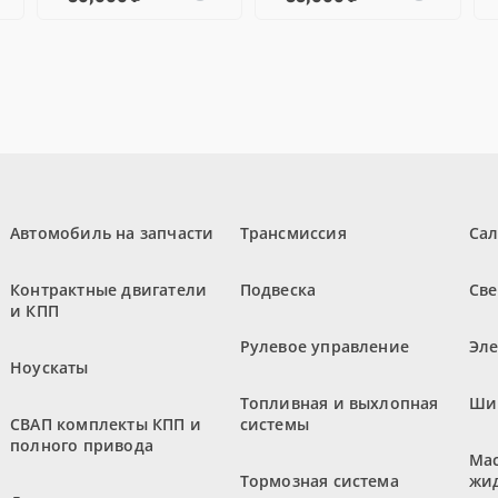
Автомобиль на запчасти
Трансмиссия
Са
Контрактные двигатели
Подвеска
Све
и КПП
Рулевое управление
Эл
Ноускаты
Топливная и выхлопная
Ши
СВАП комплекты КПП и
системы
полного привода
Мас
Тормозная система
жи