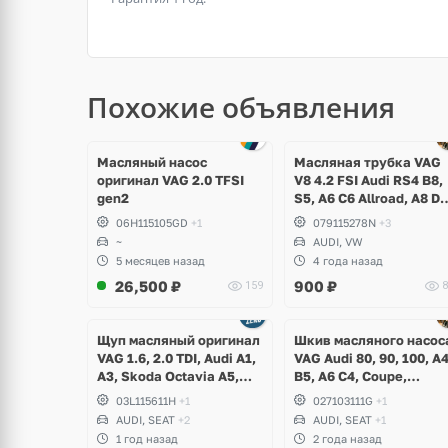
Похожие объявления
Масляный насос
Масляная трубка VAG
оригинал VAG 2.0 TFSI
V8 4.2 FSI Audi RS4 B8,
gen2
S5, A6 C6 Allroad, A8 D3
Q7, Volkswagen Touare
06H115105GD
+1
079115278N
+3
~
AUDI, VW
5 месяцев назад
4 года назад
26,500
₽
900
₽
159
8
Ещё
Ещё
1 фото
1 фото
Щуп масляный оригинал
Шкив масляного насос
VAG 1.6, 2.0 TDI, Audi A1,
VAG Audi 80, 90, 100, A
A3, Skoda Octavia A5,
B5, A6 C4, Coupe,
Superb, Yeti, Rapid,
Volkswagen Golf 1, 2, 3,
03L115611H
+1
027103111G
+1
Volkswagen Golf V, VI,
Corrado, Scirocco, Jetta
AUDI, SEAT
+2
AUDI, SEAT
+1
Plus, Jetta, Scirocco,
Passat B2, B3, B4, B5,
1 год назад
2 года назад
Caddy, Passat B6, B7,
Seat Toledo, Cordoba,