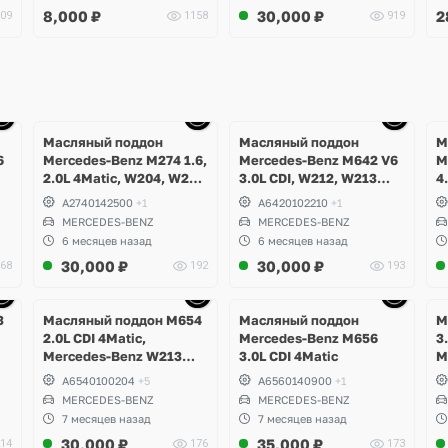
8,000
₽
30,000
₽
2
09
1158
919
Ещё
Ещё
10 фото
10 фото
Масляный поддон
Масляный поддон
М
6
Mercedes-Benz M274 1.6,
Mercedes-Benz M642 V6
M
2.0L 4Matic, W204, W205
3.0L CDI, W212, W213
4
C-Class, GLK, W212,
E350d, W463 G350d,
W
A2740142500
+1
A6420102210
+1
W213 E-Class, W253 GLC
W253 GLC 350d, W166
W
MERCEDES-BENZ
MERCEDES-BENZ
GL, GLE, GLS, W292
5
6 месяцев назад
6 месяцев назад
GLE350d, W251 R350d,
G
30,000
₽
30,000
₽
68
192
193
W217, W222 S400d
W
M
Ещё
Ещё
6 фото
6 фото
3
Масляный поддон M654
Масляный поддон
М
2.0L CDI 4Matic,
Mercedes-Benz M656
3
Mercedes-Benz W213
3.0L CDI 4Matic
M
E220d
C
A6540100204
+5
A6560140900
+1
MERCEDES-BENZ
MERCEDES-BENZ
7 месяцев назад
7 месяцев назад
30,000
₽
35,000
₽
14
176
173