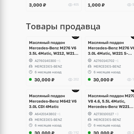
3,000
₽
1,000
₽
405
5
Polo, Touran, Seat Leon,
Ibiza
Altea
Товары продавца
щё
Ещё
Ещё
ото
10 фото
10 фото
Масляный поддон
Масляный поддон
Mercedes-Benz M276 V6
Mercedes-Benz M276 V
3.5L 4Matic, W212, W213,
3.0L 4Matic, W221 S-
W207, W253 GLC 43
Class
A2760140300
+1
A2760141702
+1
AMG, GLE W166, GLK
MERCEDES-BENZ
MERCEDES-BENZ
X204, W217, W221, W222
6 месяцев назад
6 месяцев назад
S-Class, Maybach
30,000
₽
30,000
₽
202
1
щё
Ещё
Ещё
ото
10 фото
6 фото
Масляный поддон
Масляный поддон M27
Mercedes-Benz M642 V6
V8 4.6, 5.5L 4Matic,
3.0L CDI 4Matic
Mercedes-Benz W221
S500
A6420143802
+1
A2730100127
+3
MERCEDES-BENZ
MERCEDES-BENZ
6 месяцев назад
6 месяцев назад
30,000
₽
30,000
₽
192
2