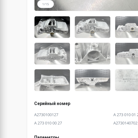
1/15
Серийный номер
A2730100127
A 273 010 01 
A 273 010 00 27
A2730140702
Параметры