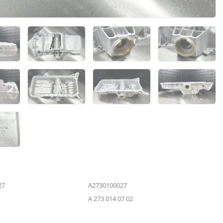
27
A2730100027
A 273 014 07 02