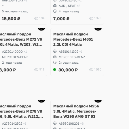
06H103495AJ
+1
06F105243C
+1
Volkswagen, Skoda, Seat
~
AUDI, SEAT
+2
5 месяцев назад
4 года назад
15,500
₽
7,000
₽
194
1373
Ещё
Ещё
Ещё
9 фото
1 фото
1 фото
асляный поддон
Масляный поддон
ercedes-Benz M272 V6
Mercedes-Benz M651
.0L 4Matic, W203, W204
2.2L CDI 4Matic
-Class, GLK, W211,
A2720140000
+1
A6510141302
+1
212 E-Class, W221 S-
MERCEDES-BENZ
MERCEDES-BENZ
lass, W164 ML, W251 R-
2 года назад
2 года назад
lass, W639 Vito
8,000
₽
30,000
₽
911
1010
Ещё
Ещё
Ещё
Ещё
10 фото
10 фото
10 фото
10 фото
асляный поддон
Масляный поддон M256
ercedes-Benz M278 V8
3.0L 4Matic, Mercedes-
.6, 5.5L 4Matic, W212,
Benz W290 AMG GT 53
207 E500, E63 AMG,
A2780142502
+1
A6560108201
+6
216 CL500, W218 CLS
MERCEDES-BENZ
MERCEDES-BENZ