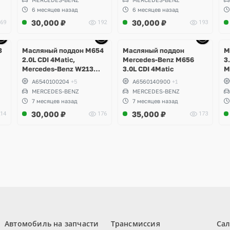
GL, GLE, GLS, W292
5
6 месяцев назад
6 месяцев назад
GLE350d, W251 R350d,
G
30,000
₽
30,000
₽
69
192
193
W217, W222 S400d
W
M
Ещё
Ещё
6 фото
6 фото
3
Масляный поддон M654
Масляный поддон
М
2.0L CDI 4Matic,
Mercedes-Benz M656
3
Mercedes-Benz W213
3.0L CDI 4Matic
M
E220d
C
A6540100204
+5
A6560140900
+1
MERCEDES-BENZ
MERCEDES-BENZ
7 месяцев назад
7 месяцев назад
30,000
₽
35,000
₽
14
176
173
Автомобиль на запчасти
Трансмиссия
Са