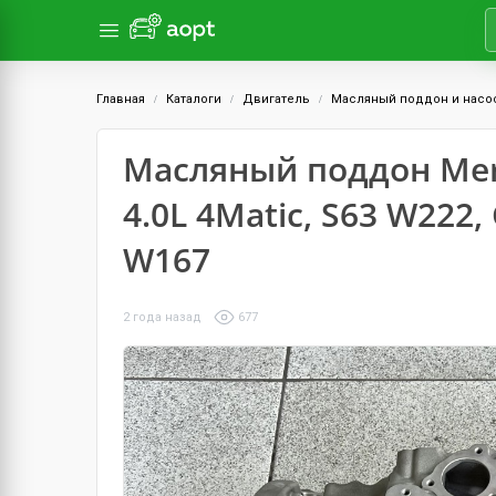
Главная
Каталоги
Двигатель
Масляный поддон и насо
Масляный поддон Mer
4.0L 4Matic, S63 W222
W167
2 года назад
677