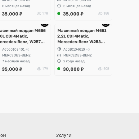
00, 63, W166 ML, GLS,
6 месяцев назад
6 месяцев назад
LE 63S, W217, W221,
35,000
₽
35,000
₽
178
188
222 S63, S500
aybach
Ещё
Ещё
Ещё
Ещё
9 фото
10 фото
10 фото
6 фото
асляный поддон M656
Масляный поддон M651
.0L CDI 4Matic,
2.2L CDI 4Matic,
ercedes-Benz, W257
Mercedes-Benz W253
LS 400d
GLC 220d
A6560108401
+6
A6510104610
+5
MERCEDES-BENZ
MERCEDES-BENZ
7 месяцев назад
2 года назад
35,000
₽
30,000
₽
179
608
лон
Услуги