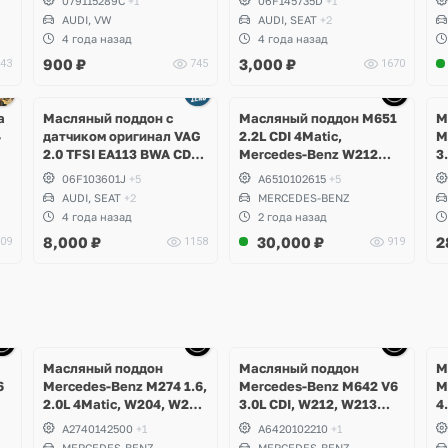
079115289C
+1
06F145735D
+1
V GTI, Passat B6, Eos,
AUDI, VW
AUDI, SEAT
+2
Skoda Octavia A5 RS,
4 года назад
4 года назад
Seat Leon Cupra
900
₽
3,000
₽
43
745
1670
Ещё
Ещё
5 фото
1 фото
а
Масляный поддон с
Масляный поддон M651
М
4
датчиком оригинал VAG
2.2L CDI 4Matic,
M
2.0 TFSI EA113 BWA CDLA
Mercedes-Benz W212
3
CDLC CDLG
E250d, W204 GLK
C
06F103601J
+5
A6510102615
+5
,
W
AUDI, SEAT
+2
MERCEDES-BENZ
C
4 года назад
2 года назад
C
8,000
₽
30,000
₽
2
09
1158
919
Ещё
Ещё
10 фото
10 фото
Масляный поддон
Масляный поддон
М
6
Mercedes-Benz M274 1.6,
Mercedes-Benz M642 V6
M
2.0L 4Matic, W204, W205
3.0L CDI, W212, W213
4
C-Class, GLK, W212,
E350d, W463 G350d,
W
A2740142500
+1
A6420102210
+1
W213 E-Class, W253 GLC
W253 GLC 350d, W166
W
MERCEDES-BENZ
MERCEDES-BENZ