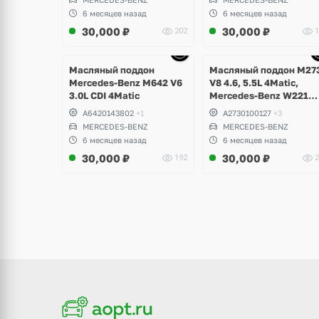
X204, W217, W221, W222
6 месяцев назад
6 месяцев назад
S-Class, Maybach
30,000
₽
30,000
₽
202
1
щё
Ещё
Ещё
ото
10 фото
6 фото
Масляный поддон
Масляный поддон M27
Mercedes-Benz M642 V6
V8 4.6, 5.5L 4Matic,
3.0L CDI 4Matic
Mercedes-Benz W221
S500
A6420143802
+1
A2730100127
+3
MERCEDES-BENZ
MERCEDES-BENZ
6 месяцев назад
6 месяцев назад
30,000
₽
30,000
₽
192
2