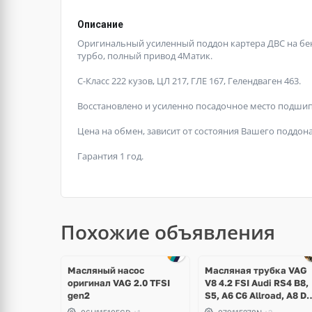
Описание
Оригинальный усиленный поддон картера ДВС на бен
турбо, полный привод 4Матик.
С-Класс 222 кузов, ЦЛ 217, ГЛЕ 167, Гелендваген 463.
Восстановлено и усиленно посадочное место подши
Цена на обмен, зависит от состояния Вашего поддона
Гарантия 1 год.
Похожие объявления
Масляный насос
Масляная трубка VAG
оригинал VAG 2.0 TFSI
V8 4.2 FSI Audi RS4 B8,
gen2
S5, A6 C6 Allroad, A8 D3
Q7, Volkswagen Touare