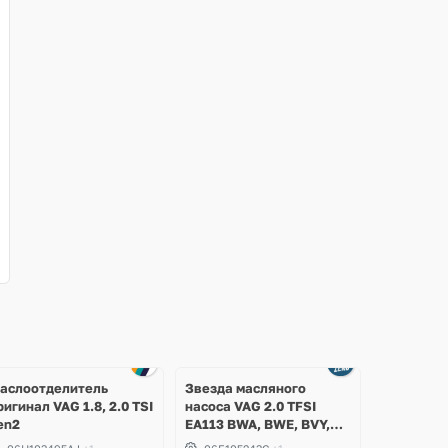
аслоотделитель
Звезда масляного
ригинал VAG 1.8, 2.0 TSI
насоса VAG 2.0 TFSI
en2
EA113 BWA, BWE, BVY,
CDLA, CDLC, Audi,