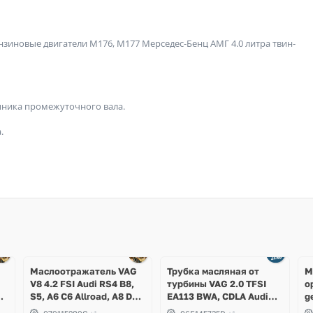
зиновые двигатели М176, M177 Мерседес-Бенц АМГ 4.0 литра твин-
пника промежуточного вала.
.
Ещё
3 фото
Маслоотражатель VAG
Трубка масляная от
М
V8 4.2 FSI Audi RS4 B8,
турбины VAG 2.0 TFSI
о
,
S5, A6 C6 Allroad, A8 D3,
EA113 BWA, CDLA Audi
g
g
Q7, Volkswagen Touareg
A3, TT, Volkswagen Golf