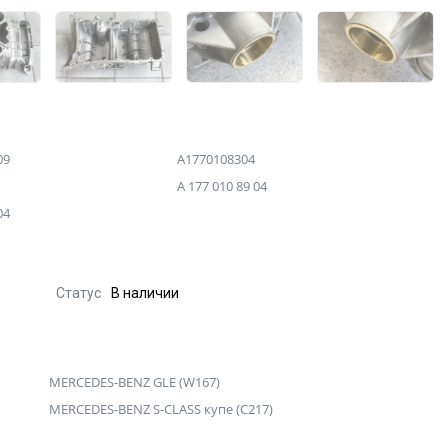
09
A1770108304
A 177 010 89 04
04
Статус
В наличии
MERCEDES-BENZ GLE (W167)
MERCEDES-BENZ S-CLASS купе (C217)