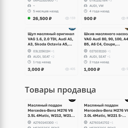
06H115105GD
+1
079115278N
+3
~
AUDI, VW
5 месяцев назад
4 года назад
26,500
₽
900
₽
159
8
Ещё
Ещё
1 фото
1 фото
Щуп масляный оригинал
Шкив масляного насос
VAG 1.6, 2.0 TDI, Audi A1,
VAG Audi 80, 90, 100, A
A3, Skoda Octavia A5,
B5, A6 C4, Coupe,
Superb, Yeti, Rapid,
Volkswagen Golf 1, 2, 3,
03L115611H
+1
027103111G
+1
Volkswagen Golf V, VI,
Corrado, Scirocco, Jetta
AUDI, SEAT
+2
AUDI, SEAT
+1
Plus, Jetta, Scirocco,
Passat B2, B3, B4, B5,
1 год назад
2 года назад
Caddy, Passat B6, B7,
Seat Toledo, Cordoba,
3,000
₽
1,000
₽
405
5
Polo, Touran, Seat Leon,
Ibiza
Altea
Товары продавца
щё
Ещё
Ещё
ото
10 фото
10 фото
Масляный поддон
Масляный поддон
Mercedes-Benz M276 V6
Mercedes-Benz M276 V
3.5L 4Matic, W212, W213,
3.0L 4Matic, W221 S-
W207, W253 GLC 43
Class
A2760140300
+1
A2760141702
+1
AMG, GLE W166, GLK
MERCEDES-BENZ
MERCEDES-BENZ