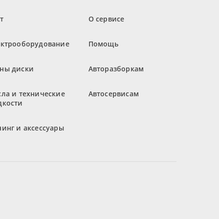
т
О сервисе
ектрооборудование
Помощь
ны диски
Авторазборкам
ла и технические
Автосервисам
дкости
инг и аксессуары