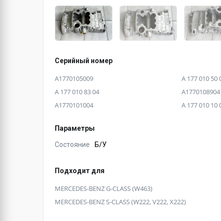
Серийный номер
A1770105009
A 177 010 50 
A 177 010 83 04
A1770108904
A1770101004
A 177 010 10 
Параметры
Состояние
Б/У
Подходит для
MERCEDES-BENZ G-CLASS (W463)
MERCEDES-BENZ S-CLASS (W222, V222, X222)