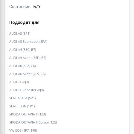
Состояние
Б/У
Подходит для
AUDI A3 (8P1)
AUDI A3 Sportback (8PA)
AUDI A4 (8EC, B7)
AUDI A4 Avant (8ED, B7)
AUDI A6 (4F2, C6)
AUDI A6 Avant (4F5, C6)
AUDI TT (8J3)
AUDI TT Roadster (8J9)
SEAT ALTEA (5P1)
SEAT LEON (1P1)
SKODA OCTAVIA II (1Z3)
SKODA OCTAVIA II Combi (1Z5)
VW EOS (1F7, 1F8)