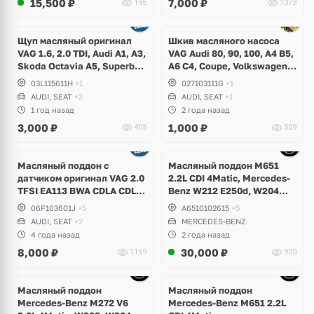
15,500
₽
7,000
₽
195
1373
Ещё
1 фото
Щуп масляный оригинал
Шкив масляного насоса
VAG 1.6, 2.0 TDI, Audi A1, A3,
VAG Audi 80, 90, 100, A4 B5,
Skoda Octavia A5, Superb,
A6 C4, Coupe, Volkswagen
Yeti, Rapid, Volkswagen
Golf 1, 2, 3, Corrado,
03L115611H
+1
027103111G
+1
Golf V, VI, Plus, Jetta,
Scirocco, Jetta, Passat B2,
AUDI, SEAT
+2
AUDI, SEAT
+1
Scirocco, Caddy, Passat B6,
B3, B4, B5, Seat Toledo,
1 год назад
2 года назад
B7, Polo, Touran, Seat Leon,
Cordoba, Ibiza
3,000
₽
1,000
₽
405
509
Altea
Ещё
5 фото
Масляный поддон с
Масляный поддон M651
датчиком оригинал VAG 2.0
2.2L CDI 4Matic, Mercedes-
TFSI EA113 BWA CDLA CDLC
Benz W212 E250d, W204
CDLG
GLK
06F103601J
+5
A6510102615
+5
AUDI, SEAT
+2
MERCEDES-BENZ
4 года назад
2 года назад
8,000
₽
30,000
₽
1159
920
Ещё
9 фото
Масляный поддон
Масляный поддон
Mercedes-Benz M272 V6
Mercedes-Benz M651 2.2L