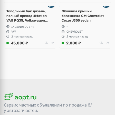
Тополиный бак дизель,
Обшивка крышки
полный привод 4Motion
багажника GM Chevrolet
VAG PQ35, Volkswagen
Cruze J300 sedan
Scirocco, Golf V, VI, Skoda
1K0201060GE
+3
~
Yeti, Octavia A5, Superb,
VW
CHEVROLET
Audi A3, Seat Altea
2 месяца назад
2 месяца назад
45,000
₽
2,000
₽
132
109
Сервис частных объявлений по продаже
б/
у
автозапчастей.