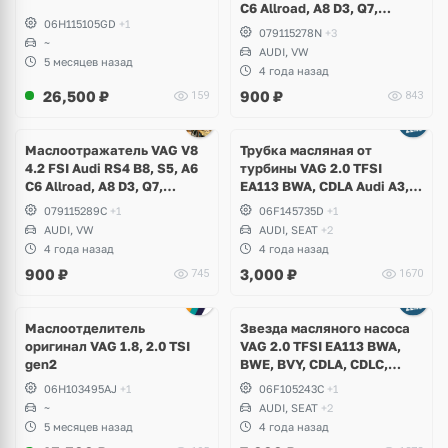
C6 Allroad, A8 D3, Q7,
06H115105GD
+1
Volkswagen Touareg
079115278N
+3
~
AUDI, VW
5 месяцев назад
4 года назад
26,500
₽
900
₽
159
843
Маслоотражатель VAG V8
Трубка масляная от
4.2 FSI Audi RS4 B8, S5, A6
турбины VAG 2.0 TFSI
C6 Allroad, A8 D3, Q7,
EA113 BWA, CDLA Audi A3,
Volkswagen Touareg
TT, Volkswagen Golf V GTI,
079115289C
+1
06F145735D
+1
Passat B6, Eos, Skoda
AUDI, VW
AUDI, SEAT
+2
Octavia A5 RS, Seat Leon
4 года назад
4 года назад
Cupra
900
₽
3,000
₽
745
1670
Маслоотделитель
Звезда масляного насоса
оригинал VAG 1.8, 2.0 TSI
VAG 2.0 TFSI EA113 BWA,
gen2
BWE, BVY, CDLA, CDLC,
Audi, Volkswagen, Skoda,
06H103495AJ
+1
06F105243C
+1
Seat
~
AUDI, SEAT
+2
5 месяцев назад
4 года назад