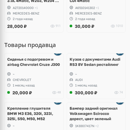
3.0L 4Matic, W203, W204 C-
CDI 4Matic
Class, GLK, W211, W212 E-
A2720140000
+1
A6510141302
+1
Class, W221 S-Class, W164
MERCEDES-BENZ
MERCEDES-BENZ
ML, W251 R-Class, W639
2 года назад
2 года назад
Vito
28,000
₽
30,000
₽
911
1010
Товары продавца
Ещё
8 фото
Сиденья с подогревом и
Кузов с документами Audi
airbag Chevrolet Cruze J300
RS3 8V Sedan рестайлинг
~
~
CHEVROLET
AUDI
1 месяц назад
1 месяц назад
20,000
₽
300,000
₽
48
74
Ещё
1 фото
Крепление глушителя
Бампер задний оригинал
BMW M3 E36, 320i, 323i,
Volkswagen Scirocco
325i, S50, M50, M52
дорест, цвет зеленый
~
1K8807417N
+2