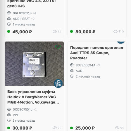
оригинал VAG 1.8, 2.0 TSI
gen3 CJS
06L109021S
+4
AUDI, SEAT
+2
1 месяц назад
45,000
₽
80,000
₽
95
115
Ещё
2 фото
Передняя панель оригинал
Audi TTRS 8S Coupe,
Roadster
8S7805594A
+3
AUDI
2 месяца назад
Блок управления муфты
Haldex V BorgWarner VAG
MQB 4Motion, Volkswagen
Tiguan
0CQ907554J
+1
VW
1 месяц назад
30,000
₽
25,000
₽
70
94