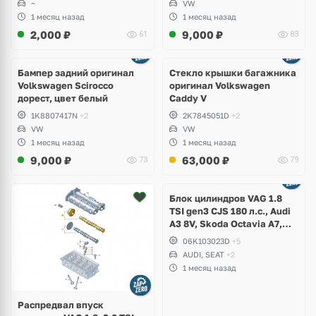
~
VW
1 месяц назад
1 месяц назад
2,000
₽
9,000
₽
61
83
Бампер задний оригинал
Стекло крышки багажника
Volkswagen Scirocco
оригинал Volkswagen
дорест, цвет белый
Caddy V
1K8807417N
+2
2K7845051D
+2
VW
VW
1 месяц назад
1 месяц назад
9,000
₽
63,000
₽
73
79
Ещё
2 фото
Блок цилиндров VAG 1.8
TSI gen3 CJS 180 л.с., Audi
A3 8V, Skoda Octavia A7,
Superb, Volkswagen Passat
06K103023D
+5
B8, Golf VII Alltrack, Seat
AUDI, SEAT
+2
Leon
1 месяц назад
Распредвал впуск