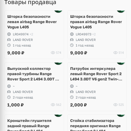
Товары продавца
Шторка безопасности
Шторка безопасности
левая airbag Range Rover
правая airbag Range Rover
Vogue L405
Vogue L405
LR049974
+2
LR049973
+2
LAND ROVER
LAND ROVER
1 год назад
1 год назад
9,000
₽
9,000
₽
574
514
Выпускной коллектор
Патрубок интеркулера
правой турбины Range
левый Range Rover Sport 2
Rover Sport 2 L494 3.0DT V6
L494 3.0DT V6 gen2 Twin-
gen2 Twin-turbo
turbo
~
~
LAND ROVER
LAND ROVER
2 года назад
2 года назад
1,000
₽
2,000
₽
562
525
Ещё
1 фото
Кронштейн глушителя
Стойка стабилизатора
задний правый Range
передняя оригинал Range