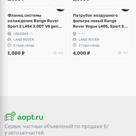
Фланец системы
Патрубок воздушного
охлаждения Range Rover
фильтра левый Range
Sport 2 L494 3.0DT V6 gen2
Rover Vogue L405, Sport 2
Twin-turbo
L494 рестайлинг
LR013165
+5
~
+1
LAND ROVER
LAND ROVER
2 года назад
2 года назад
1,000
₽
4,000
₽
642
461
Сервис частных объявлений по продаже
б/
у
автозапчастей.