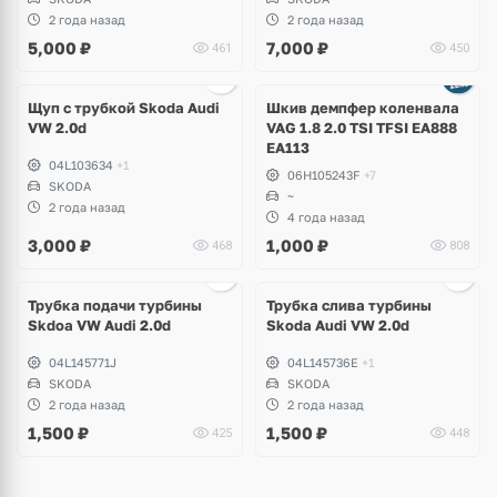
2 года назад
2 года назад
5,000
₽
7,000
₽
461
450
Щуп с трубкой Skoda Audi
Шкив демпфер коленвала
VW 2.0d
VAG 1.8 2.0 TSI TFSI EA888
EA113
04L103634
+1
06H105243F
+7
SKODA
~
2 года назад
4 года назад
3,000
₽
1,000
₽
468
808
Трубка подачи турбины
Трубка слива турбины
Skdoa VW Audi 2.0d
Skoda Audi VW 2.0d
04L145771J
04L145736E
+1
SKODA
SKODA
2 года назад
2 года назад
1,500
₽
1,500
₽
425
448