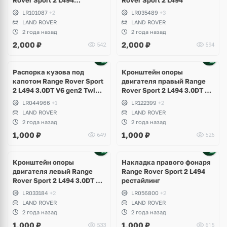
Rover Sport 2 L494
Rover Sport 2 L494
рестайлинг
LR101087
+2
LR035489
+3
LAND ROVER
LAND ROVER
2 года назад
2 года назад
2,000
₽
2,000
₽
542
594
Распорка кузова под
Кронштейн опоры
капотом Range Rover Sport
двигателя правый Range
2 L494 3.0DT V6 gen2 Twin-
Rover Sport 2 L494 3.0DT V6
turbo
gen2 Twin-turbo
LR044966
+1
LR122399
+2
LAND ROVER
LAND ROVER
2 года назад
2 года назад
1,000
₽
1,000
₽
649
526
Кронштейн опоры
Накладка правого фонаря
двигателя левый Range
Range Rover Sport 2 L494
Rover Sport 2 L494 3.0DT V6
рестайлинг
gen2 Twin-turbo
LR033184
+2
LR056800
+2
LAND ROVER
LAND ROVER
2 года назад
2 года назад
1,000
₽
1,000
₽
533
615