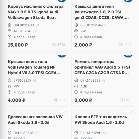
Корпус масляного фильтра
Крышка двигателя
VAG 1.8 2.0 TSI gen3 Audi
Volkswagen 1.8, 2.0 TSI
Volkswagen Skoda Seat
gen2 CDAB, CCZB, CAWA,
BZB, Volkswagen Tiguan,
06L903143D
+9
06J103925AQ
+5
Passat B6, B7, CC, Golf 6
AUDI, SEAT
+2
VW
GTI, Scirocco, Jetta
4 года назад
4 года назад
15,000
₽
2,000
₽
1773
1149
Крышка двигателя
Ремень генератора
Volkswagen Touareg NF
оригинал VAG Audi 2.5 TFSI
Hybrid V6 3.0 TFSI CGEA,
CEPA CZGA CZGB CTSA RS3,
CGFA 333 л.с.
RSQ3, TT RS 8J
7P6103927
+2
07K145933E
+1
VW
AUDI
4 года назад
4 года назад
4,000
₽
3,000
₽
817
875
Ещё
2 фото
Дроссельная заслонка VW
Клапан ЕГР + охладитель
Audi Skoda 1.6 - 2.0d
VW Skoda Audi 1.6 - 2.0d
04L128063T
+2
04L131512BH
+4
SKODA
SKODA