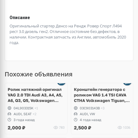
Описание
Оригинальный стартер Денсо на Рендж Ровер Спорт Л494
рест 3.0 дизель ген2. Отличное состояние без дефектов, в
наличии. Контрактная запчасть из Англии, автомобиль 2020
года.
Похожие объявления
Ролик натяжной оригинал
Кронштейн генератора с
VAG 2.0 TDI Audi A3, A4, A5,
роликом VAG 1.4 TSI CAVA
A6, Q3, Q5, Volkswagen
CTHA Volkswagen Tiguan,
Arteon, Tiguan, Golf 7,
Jetta, Golf VI, Scirocco
04L903315K
+1
03C903143B
+3
Passat B8, Skoda Kodiaq,
AUDI, SEAT
+2
AUDI, VW
Octavia A7, Yeti, Seat Leon,
3 года назад
4 года назад
Ateca
2,000
₽
2,500
₽
783
1036