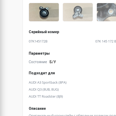
Серийный номер
07K145172B
07K 145 172 
Параметры
Состояние
Б/У
Подходит для
AUDI A3 Sportback (8PA)
AUDI Q3 (8UB, 8UG)
AUDI TT Roadster (8J9)
Описание
Оригинальный кронштейн с обводным роликом поли