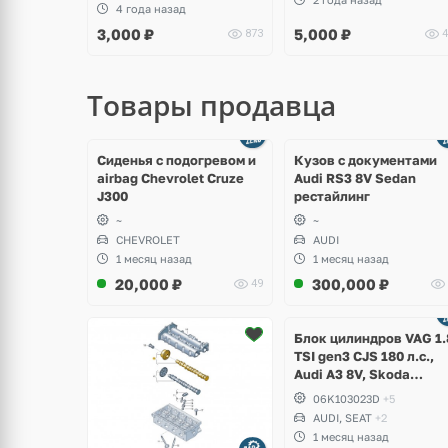
4 года назад
3,000
₽
5,000
₽
873
4
Товары продавца
щё
Ещё
ото
8 фото
Сиденья с подогревом и
Кузов с документами
airbag Chevrolet Cruze
Audi RS3 8V Sedan
J300
рестайлинг
~
~
CHEVROLET
AUDI
1 месяц назад
1 месяц назад
20,000
₽
300,000
₽
49
Ещё
2 фото
Блок цилиндров VAG 1.
TSI gen3 CJS 180 л.с.,
Audi A3 8V, Skoda
Octavia A7, Superb,
06K103023D
+5
Volkswagen Passat B8,
AUDI, SEAT
+2
Golf VII Alltrack, Seat
1 месяц назад
Leon