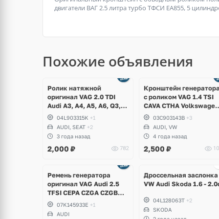
двигатели ВАГ 2.5 литра турбо ТФСИ ЕА855, 5 цилиндро
Похожие объявления
Ролик натяжной
Кронштейн генератор
оригинал VAG 2.0 TDI
с роликом VAG 1.4 TSI
Audi A3, A4, A5, A6, Q3,
CAVA CTHA Volkswagen
Q5, Volkswagen Arteon,
Tiguan, Jetta, Golf VI,
04L903315K
+1
03C903143B
+3
Tiguan, Golf 7, Passat B8,
Scirocco
AUDI, SEAT
+2
AUDI, VW
Skoda Kodiaq, Octavia
3 года назад
4 года назад
A7, Yeti, Seat Leon, Ateca
2,000
₽
2,500
₽
782
10
Ещё
Ещё
3 фото
2 фото
Ремень генератора
Дроссельная заслонка
оригинал VAG Audi 2.5
VW Audi Skoda 1.6 - 2.0
TFSI CEPA CZGA CZGB
04L128063T
+2
CTSA RS3, RSQ3, TT RS
07K145933E
+1
8J
SKODA
AUDI
2 года назад