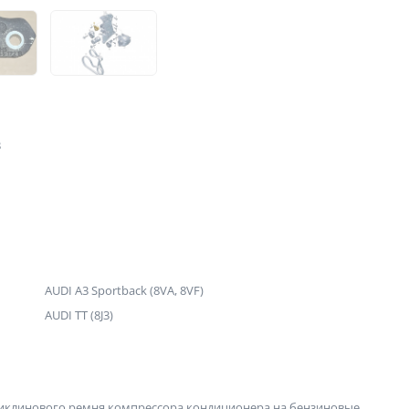
B
AUDI A3 Sportback (8VA, 8VF)
AUDI TT (8J3)
клинового ремня компрессора кондиционера на бензиновые