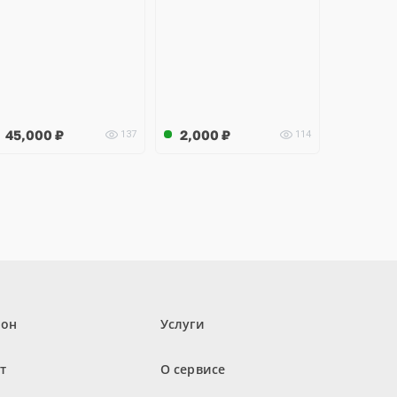
45,000
₽
2,000
₽
137
114
лон
Услуги
т
О сервисе