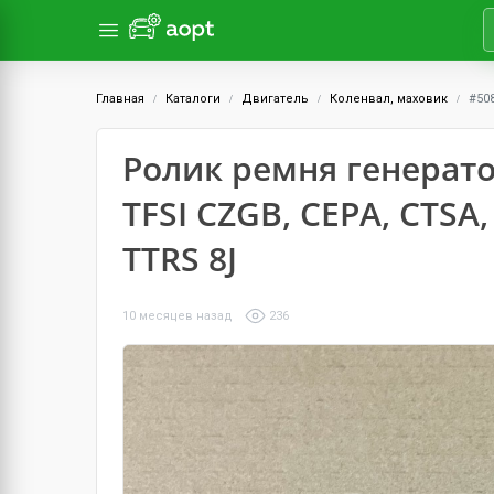
Главная
Каталоги
Двигатель
Коленвал, маховик
#50
Ролик ремня генерато
TFSI CZGB, CEPA, CTSA,
TTRS 8J
10 месяцев назад
236