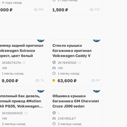
4 года назад
,000
₽
1,500
₽
806
423
Ещё
Ещё
2 фото
8 фото
ампер задний оригинал
Стекло крышки
olkswagen Scirocco
багажника оригинал
орест, цвет белый
Volkswagen Caddy V
1K8807417N
+2
2K7845051D
+2
VW
VW
1 месяц назад
1 месяц назад
9,000
₽
63,600
₽
76
80
Ещё
2 фото
ополиный бак дизель,
Обшивка крышки
олный привод 4Motion
багажника GM Chevrolet
AG PQ35, Volkswagen
Cruze J300 sedan
cirocco, Golf V, VI,
1K0201060GE
+3
~
koda Yeti, Octavia A5,
VW
CHEVROLET
uperb, Audi A3, Seat
2 месяца назад
2 месяца назад
ltea