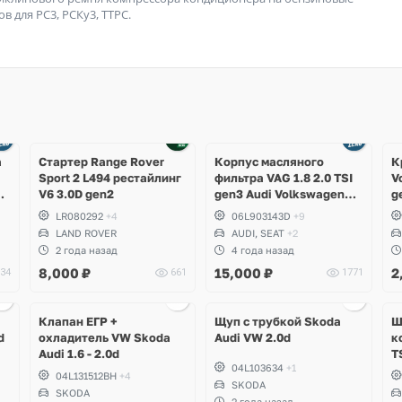
в для РС3, РСКу3, ТТРС.
Ещё
4 фото
а
Стартер Range Rover
Корпус масляного
К
Sport 2 L494 рестайлинг
фильтра VAG 1.8 2.0 TSI
V
V6 3.0D gen2
gen3 Audi Volkswagen
g
Skoda Seat
B
LR080292
+4
06L903143D
+9
P
LAND ROVER
AUDI, SEAT
+2
G
2 года назад
4 года назад
8,000
₽
15,000
₽
2
34
661
1771
Ещё
2 фото
Клапан ЕГР +
Щуп с трубкой Skoda
Ш
d
охладитель VW Skoda
Audi VW 2.0d
к
Audi 1.6 - 2.0d
T
04L103634
+1
04L131512BH
+4
SKODA
SKODA
2 года назад