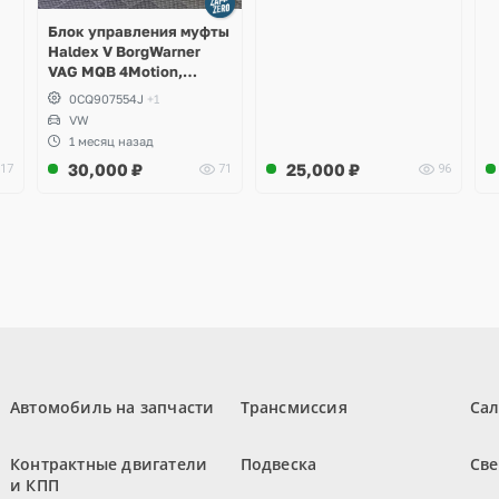
Блок управления муфты
Haldex V BorgWarner
VAG MQB 4Motion,
Volkswagen Tiguan
0CQ907554J
+1
VW
1 месяц назад
30,000
₽
25,000
₽
17
71
96
Автомобиль на запчасти
Трансмиссия
Са
Контрактные двигатели
Подвеска
Све
и КПП