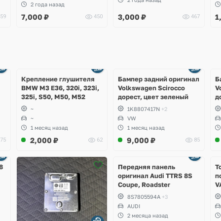
2 года назад
7,000
₽
3,000
₽
1
59
450
467
Ещё
Ещё
1 фото
4 фото
Крепление глушителя
Бампер задний оригинал
Б
BMW M3 E36, 320i, 323i,
Volkswagen Scirocco
V
325i, S50, M50, M52
дорест, цвет зеленый
д
~
1K8807417N
+2
~
VW
1 месяц назад
1 месяц назад
2,000
₽
9,000
₽
75
62
85
Ещё
2 фото
8
Передняя панель
Т
оригинал Audi TTRS 8S
п
Coupe, Roadster
V
S
8S7805594A
+3
S
AUDI
S
2 месяца назад
A