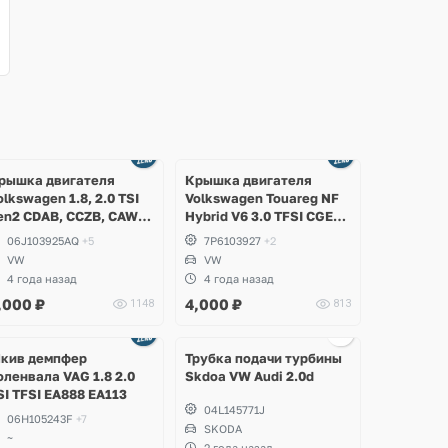
рышка двигателя
Крышка двигателя
olkswagen 1.8, 2.0 TSI
Volkswagen Touareg NF
en2 CDAB, CCZB, CAWA,
Hybrid V6 3.0 TFSI CGEA,
ZB, Volkswagen Tiguan,
CGFA 333 л.с.
06J103925AQ
+5
7P6103927
+2
assat B6, B7, CC, Golf 6
VW
VW
TI, Scirocco, Jetta
4 года назад
4 года назад
,000
₽
4,000
₽
1148
813
Ещё
Ещё
Ещё
1 фото
3 фото
2 фото
кив демпфер
Трубка подачи турбины
оленвала VAG 1.8 2.0
Skdoa VW Audi 2.0d
SI TFSI EA888 EA113
04L145771J
06H105243F
+7
SKODA
~
2 года назад