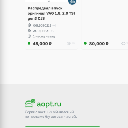
Распредвал впуск
оригинал VAG 1.8, 2.0 TSI
gen3 CJS
06L109021S
+4
AUDI, SEAT
+2
1 месяц назад
45,000
₽
80,000
₽
99
1
Сервис частных объявлений
по продаже
б/у
автозапчастей.