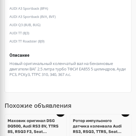
AUDI A3 Sportback (8PA)
AUDI A3 Sportback (8VA, 8VF)
AUDI Q3 (8UB, 8UG)
AUDI TT (8J3)
AUDI TT Roadster (8J9)
Описание
Новый оригинальный коленчатый вал на бензиновые
двигатели ВАГ 2.5 литра турбо ТФСИ ЕА855 5 цилиндров, Ауди
РС3, РСКу3, ТТРС 310, 340, 367 л.с.
Похожие объявления
Маховик оригинал DSG
Ротор импульсного
DQ500, Audi RS3 8V, TTRS
датчика коленвала Audi
8S, RSQ3 F3, Seat
RS3, RSQ3, TTRS, Seat