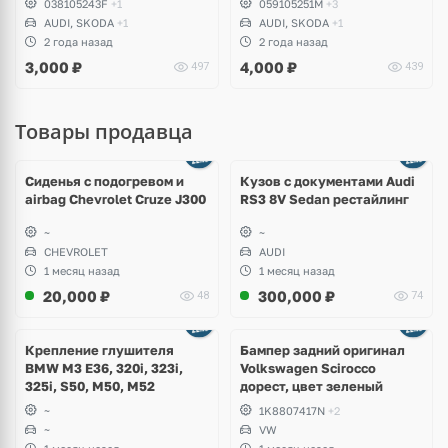
038105243F
+1
059105251M
+3
Skoda Superb I
AUDI, SKODA
+1
AUDI, SKODA
+1
2 года назад
2 года назад
3,000
₽
4,000
₽
497
439
Товары продавца
Ещё
8 фото
Сиденья с подогревом и
Кузов с документами Audi
airbag Chevrolet Cruze J300
RS3 8V Sedan рестайлинг
~
~
CHEVROLET
AUDI
1 месяц назад
1 месяц назад
20,000
₽
300,000
₽
48
74
Ещё
1 фото
Крепление глушителя
Бампер задний оригинал
BMW M3 E36, 320i, 323i,
Volkswagen Scirocco
325i, S50, M50, M52
дорест, цвет зеленый
~
1K8807417N
+2
~
VW