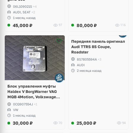
06L109021S
+4
AUDI, SEAT
+2
1 месяц назад
45,000
₽
80,000
₽
97
116
Ещё
2 фото
Передняя панель оригинал
Audi TTRS 8S Coupe,
Roadster
8S7805594A
+3
AUDI
2 месяца назад
Блок управления муфты
Haldex V BorgWarner VAG
MQB 4Motion, Volkswagen
Tiguan
0CQ907554J
+1
VW
1 месяц назад
30,000
₽
25,000
₽
70
94