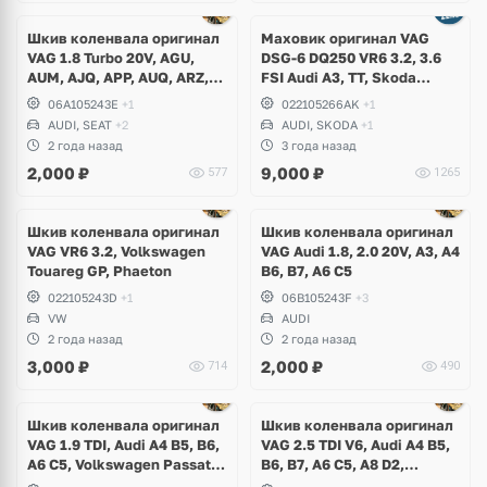
Шкив коленвала оригинал
Маховик оригинал VAG
VAG 1.8 Turbo 20V, AGU,
DSG-6 DQ250 VR6 3.2, 3.6
AUM, AJQ, APP, AUQ, ARZ,
FSI Audi A3, TT, Skoda
AQA, AGN, APG, Audi,
Superb, Volkswagen Passat
06A105243E
+1
022105266AK
+1
Volkswagen, Skoda, Seat
B6, R36, CC, Golf V R32, Eos
AUDI, SEAT
+2
AUDI, SKODA
+1
2 года назад
3 года назад
2,000
₽
9,000
₽
577
1265
Шкив коленвала оригинал
Шкив коленвала оригинал
VAG VR6 3.2, Volkswagen
VAG Audi 1.8, 2.0 20V, A3, A4
Touareg GP, Phaeton
B6, B7, A6 C5
022105243D
+1
06B105243F
+3
VW
AUDI
2 года назад
2 года назад
3,000
₽
2,000
₽
714
490
Ещё
1 фото
Шкив коленвала оригинал
Шкив коленвала оригинал
VAG 1.9 TDI, Audi A4 B5, B6,
VAG 2.5 TDI V6, Audi A4 B5,
A6 C5, Volkswagen Passat
B6, B7, A6 C5, A8 D2,
B5, B5+, Skoda Superb I
Volkswagen Passat B5+,