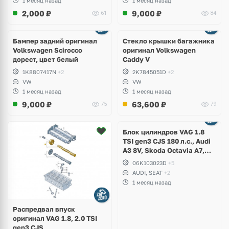
1 месяц назад
1 месяц назад
2,000
₽
9,000
₽
61
84
Бампер задний оригинал
Стекло крышки багажника
Volkswagen Scirocco
оригинал Volkswagen
дорест, цвет белый
Caddy V
1K8807417N
+2
2K7845051D
+2
VW
VW
1 месяц назад
1 месяц назад
9,000
₽
63,600
₽
75
79
Ещё
2 фото
Блок цилиндров VAG 1.8
TSI gen3 CJS 180 л.с., Audi
A3 8V, Skoda Octavia A7,
Superb, Volkswagen Passat
06K103023D
+5
B8, Golf VII Alltrack, Seat
AUDI, SEAT
+2
Leon
1 месяц назад
Распредвал впуск
оригинал VAG 1.8, 2.0 TSI
gen3 CJS