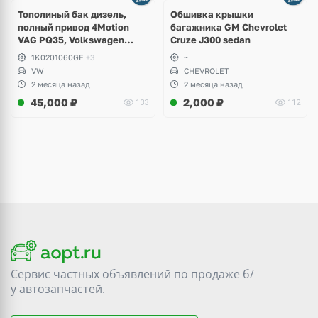
Тополиный бак дизель,
Обшивка крышки
полный привод 4Motion
багажника GM Chevrolet
VAG PQ35, Volkswagen
Cruze J300 sedan
Scirocco, Golf V, VI, Skoda
1K0201060GE
+3
~
Yeti, Octavia A5, Superb,
VW
CHEVROLET
Audi A3, Seat Altea
2 месяца назад
2 месяца назад
45,000
₽
2,000
₽
133
112
Сервис частных объявлений по продаже
б/
у
автозапчастей.