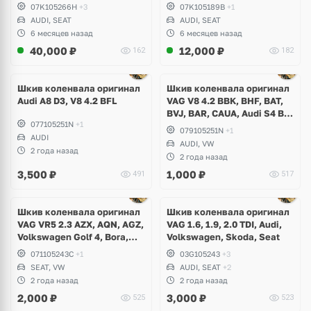
Formentor Cupra 2.5 TFSI
Formentor Cupra, 2.5 TFSI
07K105266H
+3
07K105189B
+1
Evo, DAZA, DNWA, DNWB
CEPA, CTSA, CZGA, CZGB,
AUDI, SEAT
AUDI, SEAT
DAZA, DNWA, DNWB
6 месяцев назад
6 месяцев назад
40,000
₽
12,000
₽
162
182
Ещё
1 фото
Шкив коленвала оригинал
Шкив коленвала оригинал
Audi A8 D3, V8 4.2 BFL
VAG V8 4.2 BBK, BHF, BAT,
BVJ, BAR, CAUA, Audi S4 B7,
077105251N
+1
S5, S6 C6, A6 Allroad, A8 D3,
079105251N
+1
AUDI
D4, Q7, Volkswagen Touareg
AUDI, VW
GP
2 года назад
2 года назад
3,500
₽
1,000
₽
491
517
Ещё
1 фото
Шкив коленвала оригинал
Шкив коленвала оригинал
VAG VR5 2.3 AZX, AQN, AGZ,
VAG 1.6, 1.9, 2.0 TDI, Audi,
Volkswagen Golf 4, Bora,
Volkswagen, Skoda, Seat
Passat B5, B5+, Beetle, Seat
071105243С
+1
03G105243
+3
Leon, Toledo
SEAT, VW
AUDI, SEAT
+2
2 года назад
2 года назад
2,000
₽
3,000
₽
525
523