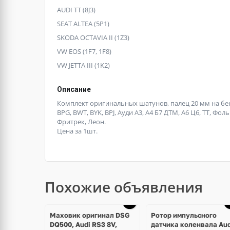
AUDI TT (8J3)
SEAT ALTEA (5P1)
SKODA OCTAVIA II (1Z3)
VW EOS (1F7, 1F8)
VW JETTA III (1K2)
Описание
Комплект оригинальных шатунов, палец 20 мм на бенз
BPG, BWT, BYK, BPJ, Ауди А3, А4 Б7 ДТМ, А6 Ц6, ТТ, Фол
Фритрек, Леон.
Цена за 1шт.
Похожие объявления
Маховик оригинал DSG
Ротор импульсного
DQ500, Audi RS3 8V,
датчика коленвала Aud