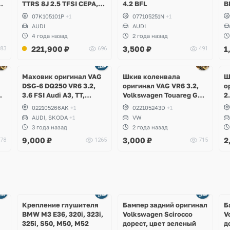
TTRS 8J 2.5 TFSI CEPA,
4.2 BFL
B
CTSA, CGZA, CGZB
C
07K105101P
+1
077105251N
+1
,
C
AUDI
AUDI
Q
4 года назад
2 года назад
G
221,900
₽
3,500
₽
1
83
696
491
Маховик оригинал VAG
Шкив коленвала
Ш
DSG-6 DQ250 VR6 3.2,
оригинал VAG VR6 3.2,
о
P,
3.6 FSI Audi A3, TT,
Volkswagen Touareg GP,
2
Skoda Superb,
Phaeton
C
022105266AK
+1
022105243D
+1
Volkswagen Passat B6,
AUDI, SKODA
+1
VW
R36, CC, Golf V R32, Eos
3 года назад
2 года назад
9,000
₽
3,000
₽
2
78
1265
715
Ещё
Ещё
1 фото
4 фото
Крепление глушителя
Бампер задний оригинал
Б
BMW M3 E36, 320i, 323i,
Volkswagen Scirocco
V
325i, S50, M50, M52
дорест, цвет зеленый
д