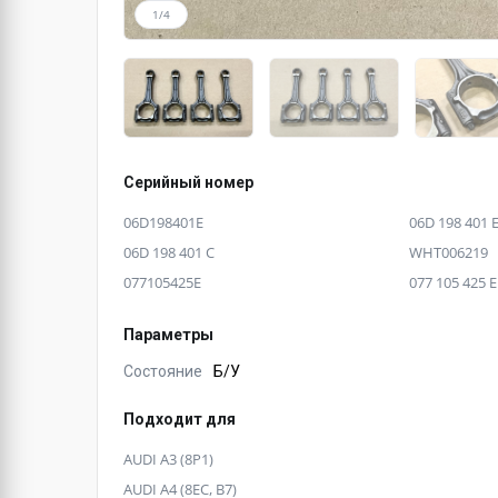
1/4
Серийный номер
06D198401E
06D 198 401 
06D 198 401 C
WHT006219
077105425E
077 105 425 E
Параметры
Состояние
Б/У
Подходит для
AUDI A3 (8P1)
AUDI A4 (8EC, B7)