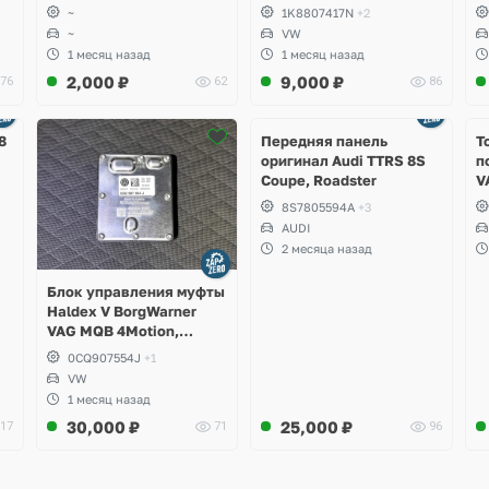
~
1K8807417N
+2
~
VW
1 месяц назад
1 месяц назад
2,000
₽
9,000
₽
76
62
86
Ещё
2 фото
8
Передняя панель
Т
оригинал Audi TTRS 8S
п
Coupe, Roadster
V
S
8S7805594A
+3
S
AUDI
S
2 месяца назад
A
Блок управления муфты
Haldex V BorgWarner
VAG MQB 4Motion,
Volkswagen Tiguan
0CQ907554J
+1
VW
1 месяц назад
30,000
₽
25,000
₽
17
71
96