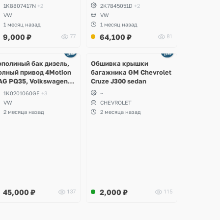
1K8807417N
+2
2K7845051D
+2
VW
VW
1 месяц назад
1 месяц назад
9,000
₽
64,100
₽
77
81
Ещё
2 фото
ополиный бак дизель,
Обшивка крышки
олный привод 4Motion
багажника GM Chevrolet
AG PQ35, Volkswagen
Cruze J300 sedan
cirocco, Golf V, VI,
1K0201060GE
+3
~
koda Yeti, Octavia A5,
VW
CHEVROLET
uperb, Audi A3, Seat
2 месяца назад
2 месяца назад
ltea
45,000
₽
2,000
₽
137
115