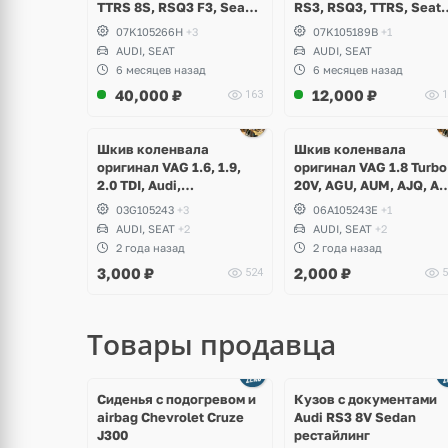
TTRS 8S, RSQ3 F3, Seat
RS3, RSQ3, TTRS, Seat
Formentor Cupra 2.5 TFSI
Formentor Cupra, 2.5
07K105266H
+3
07K105189B
+1
Evo, DAZA, DNWA, DNWB
TFSI CEPA, CTSA, CZGA
AUDI, SEAT
AUDI, SEAT
CZGB, DAZA, DNWA,
6 месяцев назад
6 месяцев назад
DNWB
40,000
₽
12,000
₽
163
1
щё
Ещё
ото
1 фото
Шкив коленвала
Шкив коленвала
оригинал VAG 1.6, 1.9,
оригинал VAG 1.8 Turbo
2.0 TDI, Audi,
20V, AGU, AUM, AJQ, AP
Volkswagen, Skoda, Seat
AUQ, ARZ, AQA, AGN,
03G105243
+3
06A105243E
+1
APG, Audi, Volkswagen,
AUDI, SEAT
+2
AUDI, SEAT
+2
Skoda, Seat
2 года назад
2 года назад
3,000
₽
2,000
₽
524
5
Товары продавца
щё
Ещё
ото
8 фото
Сиденья с подогревом и
Кузов с документами
airbag Chevrolet Cruze
Audi RS3 8V Sedan
J300
рестайлинг