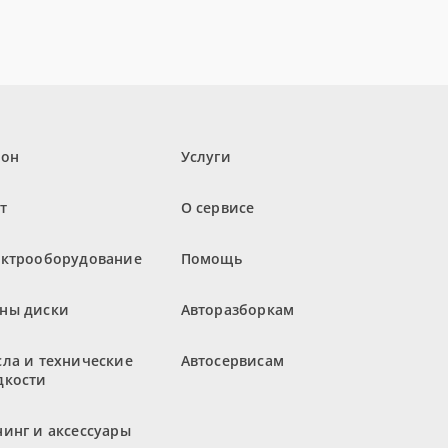
лон
Услуги
т
О сервисе
ектрооборудование
Помощь
ны диски
Авторазборкам
ла и технические
Автосервисам
дкости
инг и аксессуары