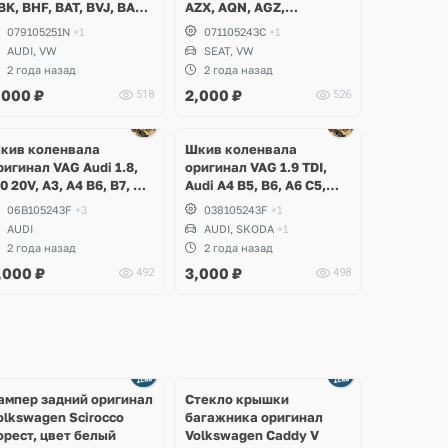
BK, BHF, BAT, BVJ, BAR,
AZX, AQN, AGZ,
AUA, Audi S4 B7, S5, S6
Volkswagen Golf 4, Bora,
079105251N
+1
071105243С
+1
6, A6 Allroad, A8 D3, D4,
Passat B5, B5+, Beetle,
AUDI, VW
SEAT, VW
7, Volkswagen Touareg
Seat Leon, Toledo
2 года назад
2 года назад
P
,000
₽
2,000
₽
518
526
Ещё
Ещё
1 фото
1 фото
кив коленвала
Шкив коленвала
ригинал VAG Audi 1.8,
оригинал VAG 1.9 TDI,
.0 20V, A3, A4 B6, B7, A6
Audi A4 B5, B6, A6 C5,
5
Volkswagen Passat B5,
06B105243F
+3
038105243F
+1
B5+, Skoda Superb I
AUDI
AUDI, SKODA
+1
2 года назад
2 года назад
,000
₽
3,000
₽
492
498
Ещё
Ещё
2 фото
8 фото
ампер задний оригинал
Стекло крышки
olkswagen Scirocco
багажника оригинал
орест, цвет белый
Volkswagen Caddy V