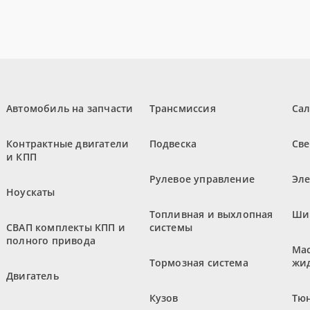
Автомобиль на запчасти
Трансмиссия
Са
Контрактные двигатели
Подвеска
Све
и КПП
Рулевое управление
Эл
Ноускаты
Топливная и выхлопная
Ши
СВАП комплекты КПП и
системы
полного привода
Мас
Тормозная система
жи
Двигатель
Кузов
Тюн