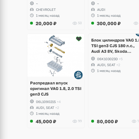
~
~
CHEVROLET
AUDI
1 месяц назад
1 месяц назад
20,000
₽
300,000
₽
50
Ещё
2 фото
Блок цилиндров VAG 1.
TSI gen3 CJS 180 л.с.,
Audi A3 8V, Skoda
Octavia A7, Superb,
06K103023D
+5
Volkswagen Passat B8,
AUDI, SEAT
+2
Golf VII Alltrack, Seat
1 месяц назад
Leon
Распредвал впуск
оригинал VAG 1.8, 2.0 TSI
gen3 CJS
06L109021S
+4
AUDI, SEAT
+2
1 месяц назад
45,000
₽
80,000
₽
99
1