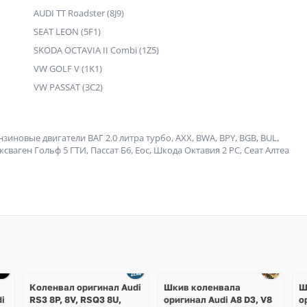
AUDI TT Roadster (8J9)
SEAT LEON (5F1)
SKODA OCTAVIA II Combi (1Z5)
VW GOLF V (1K1)
VW PASSAT (3C2)
иновые двигатели ВАГ 2.0 литра турбо, AXX, BWA, BPY, BGB, BUL,
ьксваген Гольф 5 ГТИ, Пассат Б6, Еос, Шкода Октавия 2 РС, Сеат Алтеа
Ещё
Ещё
1 фото
1 фото
Коленвал оригинал Audi
Шкив коленвала
Ш
i
RS3 8P, 8V, RSQ3 8U,
оригинал Audi A8 D3, V8
о