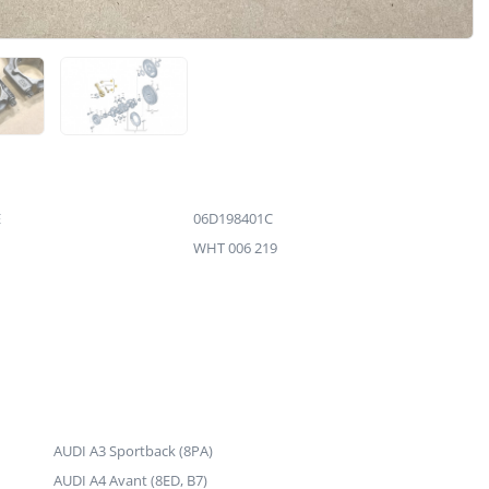
E
06D198401C
WHT 006 219
AUDI A3 Sportback (8PA)
AUDI A4 Avant (8ED, B7)