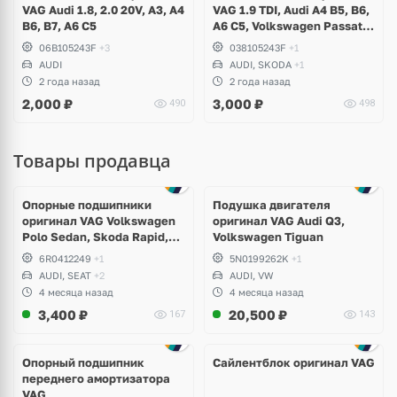
VAG Audi 1.8, 2.0 20V, A3, A4
VAG 1.9 TDI, Audi A4 B5, B6,
B6, B7, A6 C5
A6 C5, Volkswagen Passat
B5, B5+, Skoda Superb I
06B105243F
+3
038105243F
+1
AUDI
AUDI, SKODA
+1
2 года назад
2 года назад
2,000
₽
3,000
₽
490
498
Товары продавца
Опорные подшипники
Подушка двигателя
оригинал VAG Volkswagen
оригинал VAG Audi Q3,
Polo Sedan, Skoda Rapid,
Volkswagen Tiguan
Audi A1
6R0412249
+1
5N0199262K
+1
AUDI, SEAT
+2
AUDI, VW
4 месяца назад
4 месяца назад
3,400
₽
20,500
₽
167
143
Опорный подшипник
Сайлентблок оригинал VAG
переднего амортизатора
VAG