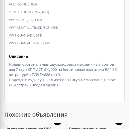
AUDI Q3 (8UB, 8UG)
SKODA KODIAQ (NS7, NV7)
VW PASSAT (3G2, CB2)
VW PASSAT ALLTRACK (3G5, CB5)
VW TIGUAN (AD1, BT1)
VW TIGUAN ALLSPACE (BW2)
Описание
Новый оригинальный двухмассовый маховик на 8 болтов
для 7-ступ КПП ДСГ ДКу500 на бензиновые двигатели ВАГ 2.0
литра турбо ТСИ ЕА888 ген 3.
Подходит: Ауди Ку3, Фольксваген Тигуан 2 Аллспейс, Пассат
Б8 Аллтрек, Шкода Кодиак РС.
Похожие объявления
Маховик оригинал DSG
Ротор импульсного