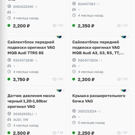
81A407183
+1
6N0412249E
+1
~
~
4 месяца назад
4 месяца назад
2,200
₽
2,350
₽
150
165
Сайлентблок передней
Сайлентблок передней
подвески оригинал VAG
подвески оригинал VAG
MQB Audi TTRS 8S
MQB Audi A3, S3, RS, TT,
TTRS, Skoda Octavia A7,
8S0407183B
+1
5Q0407182A
+1
Kodiaq, Karoq, Superb,
~
~
Volkswagen Tiguan, Passat,
4 месяца назад
4 месяца назад
Golf
3,750
₽
2,200
₽
165
150
Датчик давления масла
Крышка расширительного
черный 1,20-1,60bar
бачка VAG
оригинал VAG
2Q0121321A
+1
06A919081J
+1
~
AUDI, VW
5 месяцев назад
4 месяца назад
2,500
₽
2,250
₽
138
187