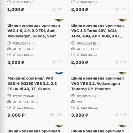
2 года назад
2 года назад
1,000
₽
2,000
₽
518
526
Ещё
1 фото
Шкив коленвала оригинал
Шкив коленвала оригинал
VAG 1.6, 1.9, 2.0 TDI, Audi,
VAG 1.8 Turbo 20V, AGU,
Volkswagen, Skoda, Seat
AUM, AJQ, APP, AUQ, ARZ,
AQA, AGN, APG, Audi,
03G105243
+3
06A105243E
+1
Volkswagen, Skoda, Seat
AUDI, SEAT
+2
AUDI, SEAT
+2
2 года назад
2 года назад
3,000
₽
2,000
₽
523
578
Маховик оригинал VAG
Шкив коленвала оригинал
DSG-6 DQ250 VR6 3.2, 3.6
VAG VR6 3.2, Volkswagen
FSI Audi A3, TT, Skoda
Touareg GP, Phaeton
Superb, Volkswagen Passat
022105266AK
+1
022105243D
+1
B6, R36, CC, Golf V R32, Eos
AUDI, SKODA
+1
VW
3 года назад
2 года назад
9,000
₽
3,000
₽
1265
715
Шкив коленвала оригинал
Шкив коленвала оригинал