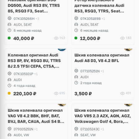
DQ500, Audi RS3 8V, TTRS
датчика коленвала Audi
8S, RSQ3 F3, Seat
RS3, RSQ3, TTRS, Seat
Formentor Cupra 2.5 TFSI
Formentor Cupra, 2.5 TFSI
07K105266H
+3
07K105189B
+1
Evo, DAZA, DNWA, DNWB
CEPA, CTSA, CZGA, CZGB,
AUDI, SEAT
AUDI, SEAT
DAZA, DNWA, DNWB
6 месяцев назад
6 месяцев назад
40,000
₽
12,000
₽
163
183
Ещё
1 фото
Коленвал оригинал Audi
Шкив коленвала оригинал
RS3 8P, 8V, RSQ3 8U, TTRS
Audi A8 D3, V8 4.2 BFL
8J 2.5 TFSI CEPA, CTSA,
077105251N
+1
CGZA, CGZB
07K105101P
+1
AUDI
AUDI
2 года назад
4 года назад
220,100
₽
3,500
₽
695
491
Шкив коленвала оригинал
Шкив коленвала оригинал
VAG V8 4.2 BBK, BHF, BAT,
VAG VR5 2.3 AZX, AQN, AGZ,
BVJ, BAR, CAUA, Audi S4 B7,
Volkswagen Golf 4, Bora,
S5, S6 C6, A6 Allroad, A8 D3,
Passat B5, B5+, Beetle, Seat
079105251N
+1
071105243С
+1
D4, Q7, Volkswagen Touareg
Leon, Toledo
AUDI, VW
SEAT, VW
GP