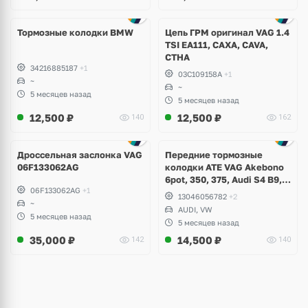
Тормозные колодки BMW
Цепь ГРМ оригинал VAG 1.4
TSI EA111, CAXA, CAVA,
CTHA
34216885187
+1
03C109158A
+1
~
~
5 месяцев назад
5 месяцев назад
12,500
₽
12,500
₽
140
162
Дроссельная заслонка VAG
Передние тормозные
06F133062AG
колодки ATE VAG Akebono
6pot, 350, 375, Audi S4 B9,
06F133062AG
+1
S5, A6 C8, A7, Q7, Q8,
13046056782
+2
~
Volkswagen Touareg
AUDI, VW
5 месяцев назад
5 месяцев назад
35,000
₽
14,500
₽
142
140