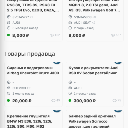
RS3 8V, TTRS 8S, RSQ3 F3
MQB 1.8, 2.0 TSI gen3, Audi
2.5 TFSI Evo, CZGB, DAZA,
A3, Q3, Volkswagen Golf 7
DNWA, DNWB
Alltrack, Passat B8, Tiguan
8V0145727
+1
5QM145803
+8
2, Allspace, Taos, Arteon,
AUDI
AUDI, SEAT
+2
Skoda Kodiaq, Karoq,
6 месяцев назад
2 года назад
Superb, Octavia
8,000
₽
8,000
₽
152
567
Товары продавца
Ещё
8 фото
Сиденья с подогревом и
Кузов с документами Audi
airbag Chevrolet Cruze J300
RS3 8V Sedan рестайлинг
~
~
CHEVROLET
AUDI
1 месяц назад
1 месяц назад
20,000
₽
300,000
₽
49
75
Ещё
1 фото
Крепление глушителя
Бампер задний оригинал
BMW M3 E36, 320i, 323i,
Volkswagen Scirocco
325i, S50, M50, M52
дорест, цвет зеленый