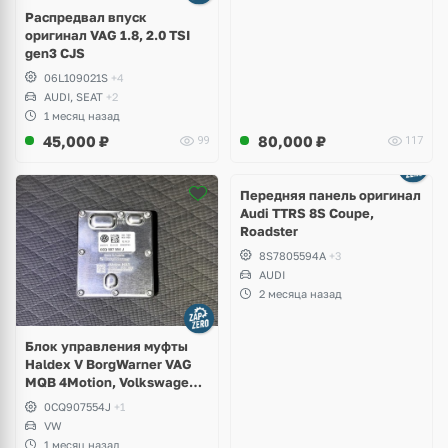
Распредвал впуск
оригинал VAG 1.8, 2.0 TSI
gen3 CJS
06L109021S
+4
AUDI, SEAT
+2
1 месяц назад
45,000
₽
80,000
₽
99
117
Ещё
2 фото
Передняя панель оригинал
Audi TTRS 8S Coupe,
Roadster
8S7805594A
+3
AUDI
2 месяца назад
Блок управления муфты
Haldex V BorgWarner VAG
MQB 4Motion, Volkswagen
Tiguan
0CQ907554J
+1
VW
1 месяц назад