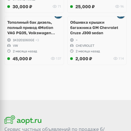
30,000
₽
25,000
₽
71
96
Тополиный бак дизель,
Обшивка крышки
полный привод 4Motion
багажника GM Chevrolet
VAG PQ35, Volkswagen
Cruze J300 sedan
Scirocco, Golf V, VI, Skoda
1K0201060GE
+3
~
Yeti, Octavia A5, Superb,
VW
CHEVROLET
Audi A3, Seat Altea
2 месяца назад
2 месяца назад
45,000
₽
2,000
₽
137
114
Сервис частных объявлений по продаже
б/