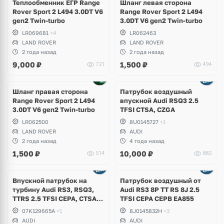
Теплообменник ЕГР Range
Шланг левая сторона
Rover Sport 2 L494 3.0DT V6
Range Rover Sport 2 L494
gen2 Twin-turbo
3.0DT V6 gen2 Twin-turbo
LR069681
+4
LR062463
LAND ROVER
LAND ROVER
2 года назад
2 года назад
9,000
₽
1,500
₽
721
494
Шланг правая сторона
Патрубок воздушный
Range Rover Sport 2 L494
впускной Audi RSQ3 2.5
3.0DT V6 gen2 Twin-turbo
TFSI CTSA, CZGA
LR062500
8U0145727
+1
LAND ROVER
AUDI
2 года назад
4 года назад
1,500
₽
10,000
₽
514
882
Впускной патрубок на
Патрубок воздушный от
турбину Audi RS3, RSQ3,
Аudi RS3 8P TT RS 8J 2.5
TTRS 2.5 TFSI CEPA, CTSA,
TFSI CEPA CEPB EA855
CZGA, CZGB
07K129665A
+1
8J0145832H
+3
AUDI
AUDI