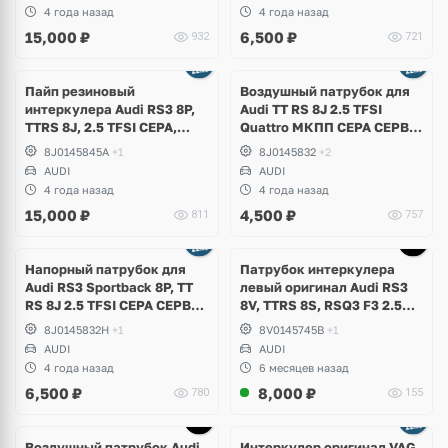
4 года назад
4 года назад
15,000
₽
6,500
₽
932
721
Пайп резиновый
Воздушный патрубок для
интеркулера Audi RS3 8P,
Audi TT RS 8J 2.5 TFSI
TTRS 8J, 2.5 TFSI CEPA,
Quattro МКПП СEPA CEPB
CEPB
EA855
8J0145845A
+1
8J0145832
+2
AUDI
AUDI
4 года назад
4 года назад
15,000
₽
4,500
₽
811
757
Напорный патрубок для
Патрубок интеркулера
Аudi RS3 Sportback 8P, TT
левый оригинал Audi RS3
RS 8J 2.5 TFSI CEPA CEPB
8V, TTRS 8S, RSQ3 F3 2.5
EA855 DSG DQ500
TFSI Evo, DAZA, DNWA,
8J0145832H
+1
8V0145745B
+1
DNWB
AUDI
AUDI
4 года назад
6 месяцев назад
6,500
₽
8,000
₽
780
155
Воздушный патрубок Audi
Интеркулер оригинал VAG