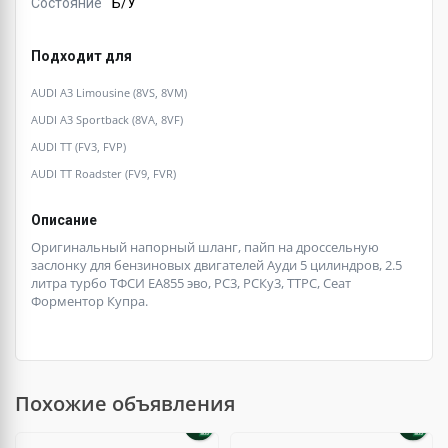
Состояние
Б/У
Подходит для
AUDI A3 Limousine (8VS, 8VM)
AUDI A3 Sportback (8VA, 8VF)
AUDI TT (FV3, FVP)
AUDI TT Roadster (FV9, FVR)
Описание
Оригинальный напорный шланг, пайп на дроссельную
заслонку для бензиновых двигателей Ауди 5 цилиндров, 2.5
литра турбо ТФСИ ЕА855 эво, РС3, РСКу3, ТТРС, Сеат
Форментор Купра.
Похожие объявления