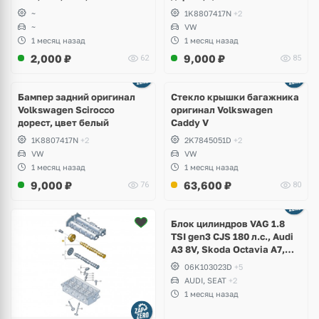
~
1K8807417N
+2
~
VW
1 месяц назад
1 месяц назад
2,000
₽
9,000
₽
62
85
Бампер задний оригинал
Стекло крышки багажника
Volkswagen Scirocco
оригинал Volkswagen
дорест, цвет белый
Caddy V
1K8807417N
+2
2K7845051D
+2
VW
VW
1 месяц назад
1 месяц назад
9,000
₽
63,600
₽
76
80
Ещё
2 фото
Блок цилиндров VAG 1.8
TSI gen3 CJS 180 л.с., Audi
A3 8V, Skoda Octavia A7,
Superb, Volkswagen Passat
06K103023D
+5
B8, Golf VII Alltrack, Seat
AUDI, SEAT
+2
Leon
1 месяц назад