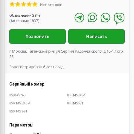
Нет отзывов
Объявлений 2843
(Активных 1837)
Позвонить
Написать
г Москва, Таганский р-н, ул Сергия Радонежского, д 15-17 стр
25
Зарегистрирован 6 лет назад
Серийный номер
8S0145745
8S0145745A
8S0 145 745 A
8S0145681
8S0 145 681
Параметры