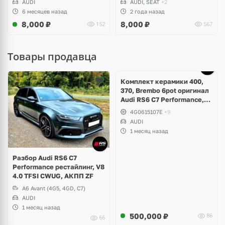
AUDI
AUDI, SEAT
+2
Skoda Kodiaq, Karoq,
6 месяцев назад
2 года назад
Superb, Octavia
8,000
₽
8,000
₽
152
567
Товары продавца
Ещё
5 фото
Комплект керамики 400,
370, Brembo 6pot оригинал
Audi RS6 C7 Performance,
RS7 V8 4.0 TFSI
4G0615107E
+9
AUDI
1 месяц назад
Разбор Audi RS6 C7
Performance рестайлинг, V8
4.0 TFSI CWUG, АКПП ZF
A6 Avant (4G5, 4GD, C7)
AUDI
1 месяц назад
500,000
₽
86
66