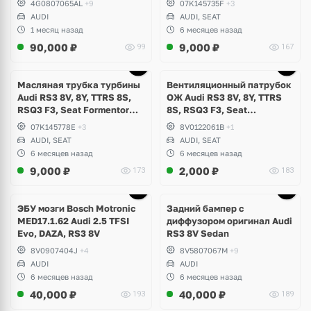
4G0807065AL
+9
07K145735F
+3
Evo, DAZA, DNWA, DNWB
AUDI
AUDI, SEAT
1 месяц назад
6 месяцев назад
90,000
₽
9,000
₽
99
167
Масляная трубка турбины
Вентиляционный патрубок
Audi RS3 8V, 8Y, TTRS 8S,
ОЖ Audi RS3 8V, 8Y, TTRS
RSQ3 F3, Seat Formentor
8S, RSQ3 F3, Seat
Cupra 2.5 TFSI Evo, DAZA,
Formentor Cupra 2.5 TFSI
07K145778E
+3
8V0122061B
+1
DNWA, DNWB
Evo, DAZA, DNWA, DNWB
AUDI, SEAT
AUDI, SEAT
6 месяцев назад
6 месяцев назад
9,000
₽
2,000
₽
173
183
Ещё
1 фото
ЭБУ мозги Bosch Motronic
Задний бампер с
MED17.1.62 Audi 2.5 TFSI
диффузором оригинал Audi
Evo, DAZA, RS3 8V
RS3 8V Sedan
8V0907404J
+4
8V5807067M
+9
AUDI
AUDI
6 месяцев назад
6 месяцев назад
40,000
₽
40,000
₽
193
189