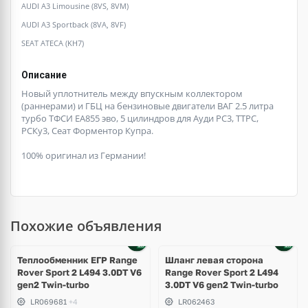
AUDI A3 Limousine (8VS, 8VM)
AUDI A3 Sportback (8VA, 8VF)
SEAT ATECA (KH7)
Описание
Новый уплотнитель между впускным коллектором
(раннерами) и ГБЦ на бензиновые двигатели ВАГ 2.5 литра
турбо ТФСИ ЕА855 эво, 5 цилиндров для Ауди РС3, ТТРС,
РСКу3, Сеат Форментор Купра.
100% оригинал из Германии!
Похожие объявления
Теплообменник ЕГР Range
Шланг левая сторона
Rover Sport 2 L494 3.0DT V6
Range Rover Sport 2 L494
gen2 Twin-turbo
3.0DT V6 gen2 Twin-turbo
LR069681
+4
LR062463