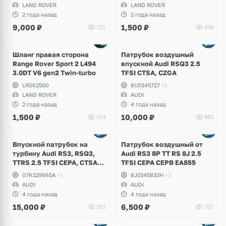
LAND ROVER
LAND ROVER
2 года назад
2 года назад
9,000
₽
1,500
₽
721
494
Шланг правая сторона
Патрубок воздушный
Range Rover Sport 2 L494
впускной Audi RSQ3 2.5
3.0DT V6 gen2 Twin-turbo
TFSI CTSA, CZGA
LR062500
8U0145727
+1
LAND ROVER
AUDI
2 года назад
4 года назад
1,500
₽
10,000
₽
514
882
Впускной патрубок на
Патрубок воздушный от
турбину Audi RS3, RSQ3,
Аudi RS3 8P TT RS 8J 2.5
TTRS 2.5 TFSI CEPA, CTSA,
TFSI CEPA CEPB EA855
CZGA, CZGB
07K129665A
+1
8J0145832H
+3
AUDI
AUDI
4 года назад
4 года назад
15,000
₽
6,500
₽
932
721