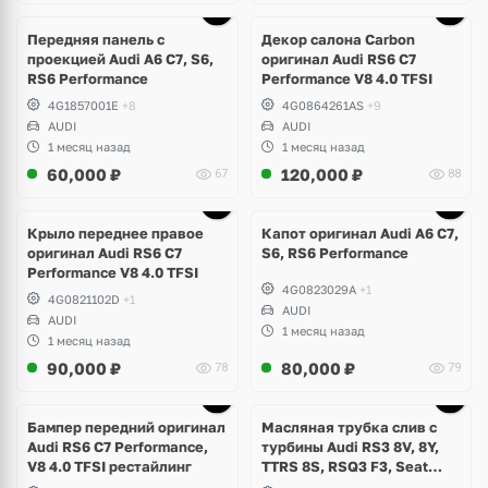
Ещё
1 фото
Передняя панель с
Декор салона Carbon
проекцией Audi A6 C7, S6,
оригинал Audi RS6 C7
RS6 Performance
Performance V8 4.0 TFSI
4G1857001E
+8
4G0864261AS
+9
AUDI
AUDI
1 месяц назад
1 месяц назад
60,000
₽
120,000
₽
67
88
Крыло переднее правое
Капот оригинал Audi A6 C7,
оригинал Audi RS6 C7
S6, RS6 Performance
Performance V8 4.0 TFSI
4G0823029A
+1
4G0821102D
+1
AUDI
AUDI
1 месяц назад
1 месяц назад
90,000
₽
80,000
₽
78
79
Бампер передний оригинал
Масляная трубка слив с
Audi RS6 C7 Performance,
турбины Audi RS3 8V, 8Y,
V8 4.0 TFSI рестайлинг
TTRS 8S, RSQ3 F3, Seat
Formentor Cupra 2.5 TFSI