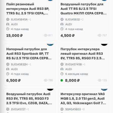
Пайп резиновый
Воздушный патрубок для
интеркулера Audi RS3 8P,
Audi TT RS 8J 2.5 TFSI
TTRS 8J, 2.5 TFSI CEPA,
Quattro МКПП СEPA CEPB
CEPB
EA855
8J0145845A
+1
8J0145832
+2
AUDI
AUDI
4 года назад
4 года назад
15,000
₽
4,500
₽
811
757
Напорный патрубок для
Патрубок интеркулера
Аudi RS3 Sportback 8P, TT
левый оригинал Audi RS3
RS 8J 2.5 TFSI CEPA CEPB
8V, TTRS 8S, RSQ3 F3 2.5
EA855 DSG DQ500
TFSI Evo, DAZA, DNWA,
8J0145832H
+1
8V0145745B
+1
DNWB
AUDI
AUDI
4 года назад
6 месяцев назад
6,500
₽
8,000
₽
780
155
Воздушный патрубок Audi
Интеркулер оригинал VAG
RS3 8V, TTRS 8S, RSQ3 F3
MQB 1.8, 2.0 TSI gen3, Audi
2.5 TFSI Evo, CZGB, DAZA,
A3, Q3, Volkswagen Golf 7
DNWA, DNWB
Alltrack, Passat B8, Tiguan
8V0145727
+1
5QM145803
+8
2, Allspace, Taos, Arteon,