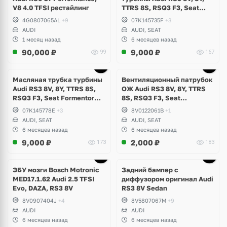
V8 4.0 TFSI рестайлинг
TTRS 8S, RSQ3 F3, Seat
Formentor Cupra 2.5 TFSI
4G0807065AL
+9
07K145735F
+3
Evo, DAZA, DNWA, DNWB
AUDI
AUDI, SEAT
1 месяц назад
6 месяцев назад
90,000
₽
9,000
₽
99
167
Масляная трубка турбины
Вентиляционный патрубок
Audi RS3 8V, 8Y, TTRS 8S,
ОЖ Audi RS3 8V, 8Y, TTRS
RSQ3 F3, Seat Formentor
8S, RSQ3 F3, Seat
Cupra 2.5 TFSI Evo, DAZA,
Formentor Cupra 2.5 TFSI
07K145778E
+3
8V0122061B
+1
DNWA, DNWB
Evo, DAZA, DNWA, DNWB
AUDI, SEAT
AUDI, SEAT
6 месяцев назад
6 месяцев назад
9,000
₽
2,000
₽
173
183
Ещё
1 фото
ЭБУ мозги Bosch Motronic
Задний бампер с
MED17.1.62 Audi 2.5 TFSI
диффузором оригинал Audi
Evo, DAZA, RS3 8V
RS3 8V Sedan
8V0907404J
+4
8V5807067M
+9
AUDI
AUDI
6 месяцев назад
6 месяцев назад