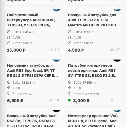
Пайп резиновый
Воздушный патрубок для
интеркулера Audi RS3 8P,
Audi TT RS 8J 2.5 TFSI
TTRS 8J, 2.5 TFSI CEPA,
Quattro МКПП СEPA CEPB
CEPB
EA855
8J0145845A
+1
8J0145832
+2
AUDI
AUDI
4 года назад
4 года назад
15,000
₽
4,500
₽
813
757
Напорный патрубок для
Патрубок интеркулера
Аudi RS3 Sportback 8P, TT
левый оригинал Audi RS3
RS 8J 2.5 TFSI CEPA CEPB
8V, TTRS 8S, RSQ3 F3 2.5
EA855 DSG DQ500
TFSI Evo, DAZA, DNWA,
8J0145832H
+1
8V0145745B
+1
DNWB
AUDI
AUDI
4 года назад
6 месяцев назад
6,500
₽
8,000
₽
781
156
Воздушный патрубок Audi
Интеркулер оригинал VAG
RS3 8V, TTRS 8S, RSQ3 F3
MQB 1.8, 2.0 TSI gen3, Audi
2.5 TFSI Evo, CZGB, DAZA,
A3, Q3, Volkswagen Golf 7