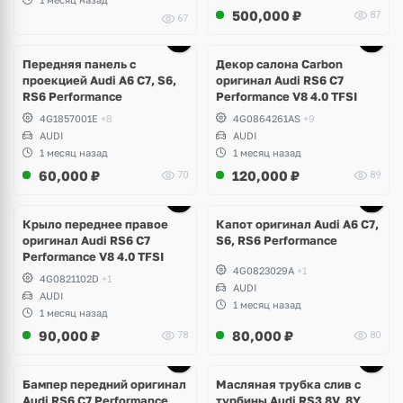
500,000
₽
87
67
Ещё
1 фото
Передняя панель с
Декор салона Carbon
проекцией Audi A6 C7, S6,
оригинал Audi RS6 C7
RS6 Performance
Performance V8 4.0 TFSI
4G1857001E
+8
4G0864261AS
+9
AUDI
AUDI
1 месяц назад
1 месяц назад
60,000
₽
120,000
₽
70
89
Крыло переднее правое
Капот оригинал Audi A6 C7,
оригинал Audi RS6 C7
S6, RS6 Performance
Performance V8 4.0 TFSI
4G0823029A
+1
4G0821102D
+1
AUDI
AUDI
1 месяц назад
1 месяц назад
90,000
₽
80,000
₽
78
80
Бампер передний оригинал
Масляная трубка слив с
Audi RS6 C7 Performance,
турбины Audi RS3 8V, 8Y,