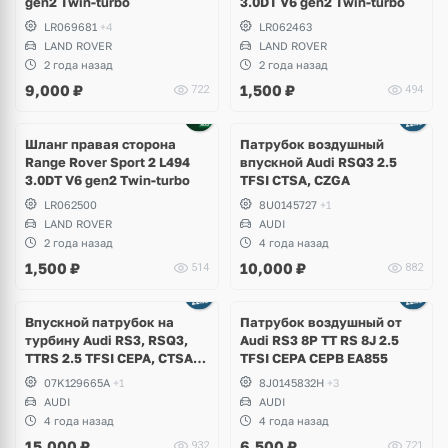
gen2 Twin-turbo
3.0DT V6 gen2 Twin-turbo
LR069681
+4
LR062463
LAND ROVER
LAND ROVER
2 года назад
2 года назад
9,000
₽
1,500
₽
722
494
Шланг правая сторона
Патрубок воздушный
Range Rover Sport 2 L494
впускной Audi RSQ3 2.5
3.0DT V6 gen2 Twin-turbo
TFSI CTSA, CZGA
LR062500
8U0145727
+1
LAND ROVER
AUDI
2 года назад
4 года назад
1,500
₽
10,000
₽
514
882
Впускной патрубок на
Патрубок воздушный от
турбину Audi RS3, RSQ3,
Аudi RS3 8P TT RS 8J 2.5
TTRS 2.5 TFSI CEPA, CTSA,
TFSI CEPA CEPB EA855
CZGA, CZGB
07K129665A
+1
8J0145832H
+3
AUDI
AUDI
4 года назад
4 года назад
15,000
₽
6,500
₽
932
721