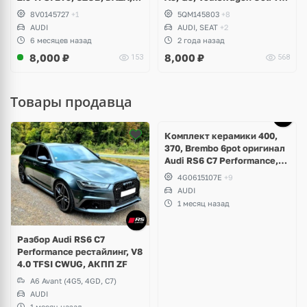
DNWA, DNWB
Alltrack, Passat B8, Tiguan
8V0145727
+1
5QM145803
+8
2, Allspace, Taos, Arteon,
AUDI
AUDI, SEAT
+2
Skoda Kodiaq, Karoq,
6 месяцев назад
2 года назад
Superb, Octavia
8,000
₽
8,000
₽
153
568
Товары продавца
Ещё
5 фото
Комплект керамики 400,
370, Brembo 6pot оригинал
Audi RS6 C7 Performance,
RS7 V8 4.0 TFSI
4G0615107E
+9
AUDI
1 месяц назад
Разбор Audi RS6 C7
Performance рестайлинг, V8
4.0 TFSI CWUG, АКПП ZF
A6 Avant (4G5, 4GD, C7)
AUDI
1 месяц назад