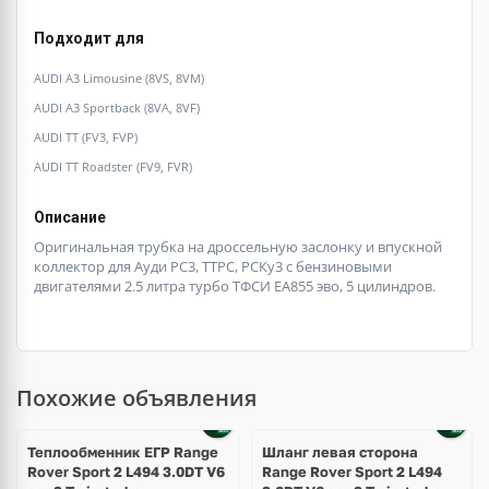
Подходит для
AUDI A3 Limousine (8VS, 8VM)
AUDI A3 Sportback (8VA, 8VF)
AUDI TT (FV3, FVP)
AUDI TT Roadster (FV9, FVR)
Описание
Оригинальная трубка на дроссельную заслонку и впускной
коллектор для Ауди РС3, ТТРС, РСКу3 с бензиновыми
двигателями 2.5 литра турбо ТФСИ ЕА855 эво, 5 цилиндров.
Похожие объявления
Теплообменник ЕГР Range
Шланг левая сторона
Rover Sport 2 L494 3.0DT V6
Range Rover Sport 2 L494