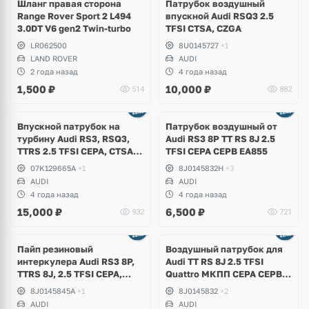
Шланг правая сторона
Патрубок воздушный
Range Rover Sport 2 L494
впускной Audi RSQ3 2.5
3.0DT V6 gen2 Twin-turbo
TFSI CTSA, CZGA
LR062500
8U0145727
+1
LAND ROVER
AUDI
2 года назад
4 года назад
1,500
₽
10,000
₽
514
882
Впускной патрубок на
Патрубок воздушный от
турбину Audi RS3, RSQ3,
Аudi RS3 8P TT RS 8J 2.5
TTRS 2.5 TFSI CEPA, CTSA,
TFSI CEPA CEPB EA855
CZGA, CZGB
07K129665A
+1
8J0145832H
+3
AUDI
AUDI
4 года назад
4 года назад
15,000
₽
6,500
₽
932
721
Пайп резиновый
Воздушный патрубок для
интеркулера Audi RS3 8P,
Audi TT RS 8J 2.5 TFSI
TTRS 8J, 2.5 TFSI CEPA,
Quattro МКПП СEPA CEPB
CEPB
EA855
8J0145845A
+1
8J0145832
+2
AUDI
AUDI