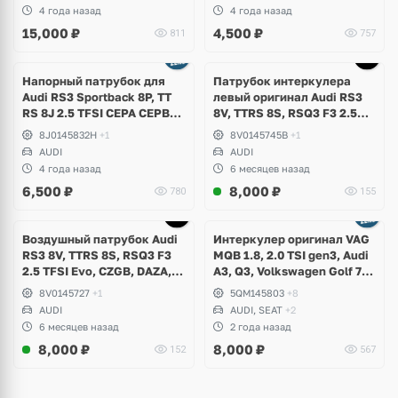
4 года назад
4 года назад
15,000
₽
4,500
₽
811
757
Напорный патрубок для
Патрубок интеркулера
Аudi RS3 Sportback 8P, TT
левый оригинал Audi RS3
RS 8J 2.5 TFSI CEPA CEPB
8V, TTRS 8S, RSQ3 F3 2.5
EA855 DSG DQ500
TFSI Evo, DAZA, DNWA,
8J0145832H
+1
8V0145745B
+1
DNWB
AUDI
AUDI
4 года назад
6 месяцев назад
6,500
₽
8,000
₽
780
155
Воздушный патрубок Audi
Интеркулер оригинал VAG
RS3 8V, TTRS 8S, RSQ3 F3
MQB 1.8, 2.0 TSI gen3, Audi
2.5 TFSI Evo, CZGB, DAZA,
A3, Q3, Volkswagen Golf 7
DNWA, DNWB
Alltrack, Passat B8, Tiguan
8V0145727
+1
5QM145803
+8
2, Allspace, Taos, Arteon,
AUDI
AUDI, SEAT
+2
Skoda Kodiaq, Karoq,
6 месяцев назад
2 года назад
Superb, Octavia
8,000
₽
8,000
₽
152
567