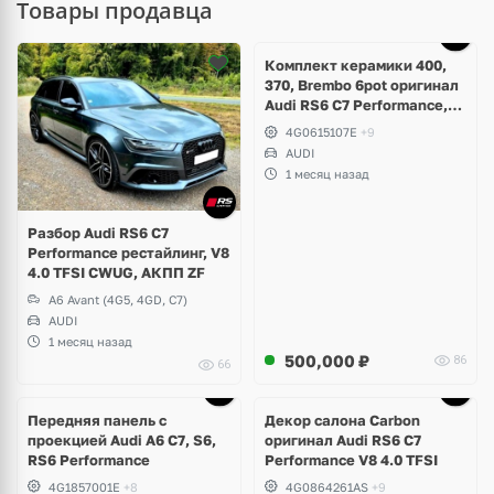
Товары продавца
Ещё
5 фото
Комплект керамики 400,
370, Brembo 6pot оригинал
Audi RS6 C7 Performance,
RS7 V8 4.0 TFSI
4G0615107E
+9
AUDI
1 месяц назад
Разбор Audi RS6 C7
Performance рестайлинг, V8
4.0 TFSI CWUG, АКПП ZF
A6 Avant (4G5, 4GD, C7)
AUDI
1 месяц назад
500,000
₽
86
66
Ещё
1 фото
Передняя панель с
Декор салона Carbon
проекцией Audi A6 C7, S6,
оригинал Audi RS6 C7
RS6 Performance
Performance V8 4.0 TFSI
4G1857001E
+8
4G0864261AS
+9