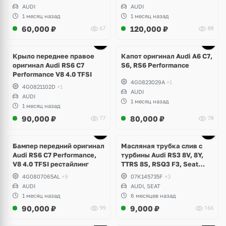
AUDI
AUDI
1 месяц назад
1 месяц назад
60,000
₽
120,000
₽
67
88
Крыло переднее правое
Капот оригинал Audi A6 C7,
оригинал Audi RS6 C7
S6, RS6 Performance
Performance V8 4.0 TFSI
4G0823029A
+1
4G0821102D
+1
AUDI
AUDI
1 месяц назад
1 месяц назад
90,000
₽
80,000
₽
77
78
Бампер передний оригинал
Масляная трубка слив с
Audi RS6 C7 Performance,
турбины Audi RS3 8V, 8Y,
V8 4.0 TFSI рестайлинг
TTRS 8S, RSQ3 F3, Seat
Formentor Cupra 2.5 TFSI
4G0807065AL
+9
07K145735F
+3
Evo, DAZA, DNWA, DNWB
AUDI
AUDI, SEAT
1 месяц назад
6 месяцев назад
90,000
₽
9,000
₽
99
166