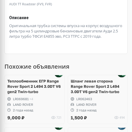
AUDI TT Roadster (FV9, FVR)
Описание
Оригинальная трубка системы впуска на корпус воздушного
фильтра на 5 цилиндровые бензиновые двигатели Ауди 2.5
литра турбо ТФСИ ЕА855 эво, РС3 ТТРС с 2019 года.
Похожие объявления
Теплообменник ЕГР Range
Шланг левая сторона
Rover Sport 2 L494 3.0DT V6
Range Rover Sport 2 L494
gen2 Twin-turbo
3.0DT V6 gen2 Twin-turbo
LR069681
+4
LR062463
LAND ROVER
LAND ROVER
2 года назад
2 года назад
9,000
₽
1,500
₽
721
494