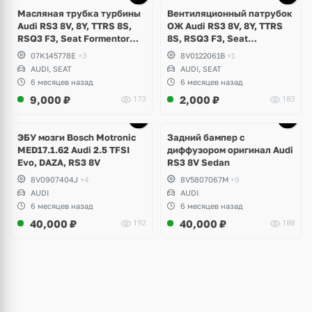
Масляная трубка турбины
Вентиляционный патрубок
Audi RS3 8V, 8Y, TTRS 8S,
ОЖ Audi RS3 8V, 8Y, TTRS
RSQ3 F3, Seat Formentor
8S, RSQ3 F3, Seat
Cupra 2.5 TFSI Evo, DAZA,
Formentor Cupra 2.5 TFSI
07K145778E
+3
8V0122061B
+1
DNWA, DNWB
Evo, DAZA, DNWA, DNWB
AUDI, SEAT
AUDI, SEAT
6 месяцев назад
6 месяцев назад
9,000
₽
2,000
₽
173
183
Ещё
1 фото
ЭБУ мозги Bosch Motronic
Задний бампер с
MED17.1.62 Audi 2.5 TFSI
диффузором оригинал Audi
Evo, DAZA, RS3 8V
RS3 8V Sedan
8V0907404J
+4
8V5807067M
+9
AUDI
AUDI
6 месяцев назад
6 месяцев назад
40,000
₽
40,000
₽
192
188