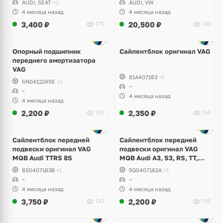
AUDI, SEAT
+2
AUDI, VW
4 месяца назад
4 месяца назад
3,400
₽
20,500
₽
170
143
Опорный подшипник
Сайлентблок оригинал VAG
переднего амортизатора
VAG
81A407183
+1
6N0412249E
+1
~
~
4 месяца назад
4 месяца назад
2,200
₽
2,350
₽
151
165
Сайлентблок передней
Сайлентблок передней
подвески оригинал VAG
подвески оригинал VAG
MQB Audi TTRS 8S
MQB Audi A3, S3, RS, TT,
TTRS, Skoda Octavia A7,
8S0407183B
+1
5Q0407182A
+1
Kodiaq, Karoq, Superb,
~
~
Volkswagen Tiguan, Passat,
4 месяца назад
4 месяца назад
Golf
3,750
₽
2,200
₽
167
150