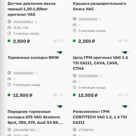
Датчик давления масла
Крышка расширительного
черный 1,20-1,60bar
бачка VAG
оригинал VAG
2Q0121321A
+1
06A919081J
+1
~
AUDI, VW
5 месяцев назад
4 месяца назад
2,500
₽
2,250
₽
139
189
Тормозные колодки BMW
Цепь ГРМ оригинал VAG 1.4
TSI EA111, CAXA, CAVA,
CTHA
34216885187
+1
03C109158A
+1
~
~
5 месяцев назад
5 месяцев назад
12,500
₽
12,500
₽
141
163
Ещё
4 фото
Передние тормозные
Ремкомплект ГРМ
колодки ATE VAG Akebono
CONTITECH VAG 1.2, 1.4 TSI
6pot, 350, 375, Audi S4 B9,
EA211
S5, A6 C8, A7, Q7, Q8,
13046056782
+2
CT1167K1
Volkswagen Touareg
AUDI, VW
~