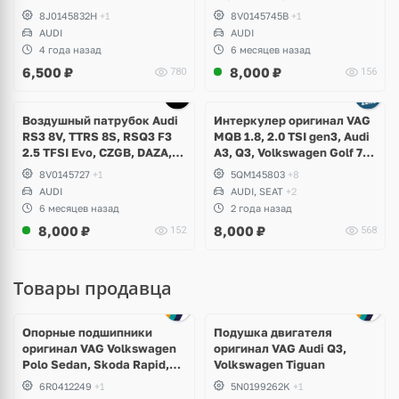
EA855 DSG DQ500
TFSI Evo, DAZA, DNWA,
8J0145832H
+1
8V0145745B
+1
DNWB
AUDI
AUDI
4 года назад
6 месяцев назад
6,500
₽
8,000
₽
780
156
Воздушный патрубок Audi
Интеркулер оригинал VAG
RS3 8V, TTRS 8S, RSQ3 F3
MQB 1.8, 2.0 TSI gen3, Audi
2.5 TFSI Evo, CZGB, DAZA,
A3, Q3, Volkswagen Golf 7
DNWA, DNWB
Alltrack, Passat B8, Tiguan
8V0145727
+1
5QM145803
+8
2, Allspace, Taos, Arteon,
AUDI
AUDI, SEAT
+2
Skoda Kodiaq, Karoq,
6 месяцев назад
2 года назад
Superb, Octavia
8,000
₽
8,000
₽
152
568
Товары продавца
Опорные подшипники
Подушка двигателя
оригинал VAG Volkswagen
оригинал VAG Audi Q3,
Polo Sedan, Skoda Rapid,
Volkswagen Tiguan
Audi A1
6R0412249
+1
5N0199262K
+1