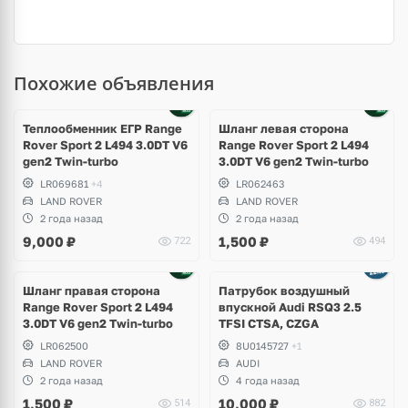
Похожие объявления
Теплообменник ЕГР Range
Шланг левая сторона
Rover Sport 2 L494 3.0DT V6
Range Rover Sport 2 L494
gen2 Twin-turbo
3.0DT V6 gen2 Twin-turbo
LR069681
+4
LR062463
LAND ROVER
LAND ROVER
2 года назад
2 года назад
9,000
₽
1,500
₽
722
494
Шланг правая сторона
Патрубок воздушный
Range Rover Sport 2 L494
впускной Audi RSQ3 2.5
3.0DT V6 gen2 Twin-turbo
TFSI CTSA, CZGA
LR062500
8U0145727
+1
LAND ROVER
AUDI
2 года назад
4 года назад
1,500
₽
10,000
₽
514
882