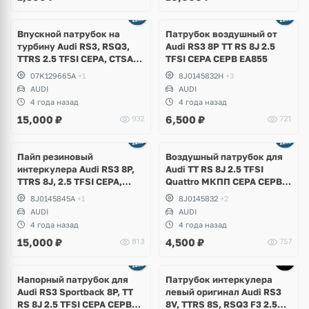
Впускной патрубок на
Патрубок воздушный от
турбину Audi RS3, RSQ3,
Аudi RS3 8P TT RS 8J 2.5
TTRS 2.5 TFSI CEPA, CTSA,
TFSI CEPA CEPB EA855
CZGA, CZGB
07K129665A
+1
8J0145832H
+3
AUDI
AUDI
4 года назад
4 года назад
15,000
₽
6,500
₽
932
721
Пайп резиновый
Воздушный патрубок для
интеркулера Audi RS3 8P,
Audi TT RS 8J 2.5 TFSI
TTRS 8J, 2.5 TFSI CEPA,
Quattro МКПП СEPA CEPB
CEPB
EA855
8J0145845A
+1
8J0145832
+2
AUDI
AUDI
4 года назад
4 года назад
15,000
₽
4,500
₽
813
757
Напорный патрубок для
Патрубок интеркулера
Аudi RS3 Sportback 8P, TT
левый оригинал Audi RS3
RS 8J 2.5 TFSI CEPA CEPB
8V, TTRS 8S, RSQ3 F3 2.5