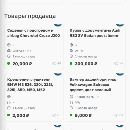
Товары продавца
Ещё
8 фото
Сиденья с подогревом и
Кузов с документами Audi
airbag Chevrolet Cruze J300
RS3 8V Sedan рестайлинг
~
~
CHEVROLET
AUDI
1 месяц назад
1 месяц назад
20,000
₽
300,000
₽
48
74
Ещё
1 фото
Крепление глушителя
Бампер задний оригинал
BMW M3 E36, 320i, 323i,
Volkswagen Scirocco
325i, S50, M50, M52
дорест, цвет зеленый
~
1K8807417N
+2
~
VW
1 месяц назад
1 месяц назад
2,000
₽
9,000
₽
61
83