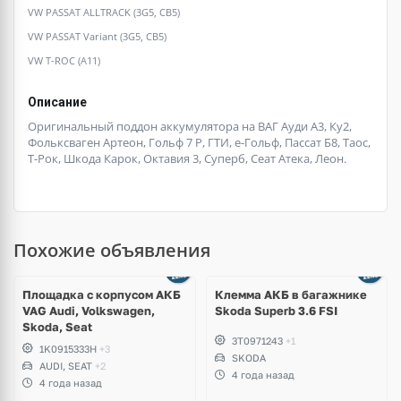
VW PASSAT ALLTRACK (3G5, CB5)
VW PASSAT Variant (3G5, CB5)
VW T-ROC (A11)
Описание
Оригинальный поддон аккумулятора на ВАГ Ауди А3, Ку2,
Фольксваген Артеон, Гольф 7 Р, ГТИ, е-Гольф, Пассат Б8, Таос,
Т-Рок, Шкода Карок, Октавия 3, Суперб, Сеат Атека, Леон.
Похожие объявления
Площадка с корпусом АКБ
Клемма АКБ в багажнике
VAG Audi, Volkswagen,
Skoda Superb 3.6 FSI
Skoda, Seat
3T0971243
+1
1K0915333H
+3
SKODA
AUDI, SEAT
+2
4 года назад
4 года назад