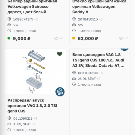
Бампер задний оригинал
Стекло крышки багажника
Volkswagen Scirocco
оригинал Volkswagen
дорест, цвет белый
Caddy V
1K8807417N
+2
2K7845051D
+2
VW
VW
1 месяц назад
1 месяц назад
9,000
₽
63,000
₽
73
79
Ещё
2 фото
Блок цилиндров VAG 1.8
TSI gen3 CJS 180 л.с., Audi
A3 8V, Skoda Octavia A7,
Superb, Volkswagen Passat
06K103023D
+5
B8, Golf VII Alltrack, Seat
AUDI, SEAT
+2
Leon
1 месяц назад
Распредвал впуск
оригинал VAG 1.8, 2.0 TSI
gen3 CJS
06L109021S
+4
AUDI, SEAT
+2
1 месяц назад