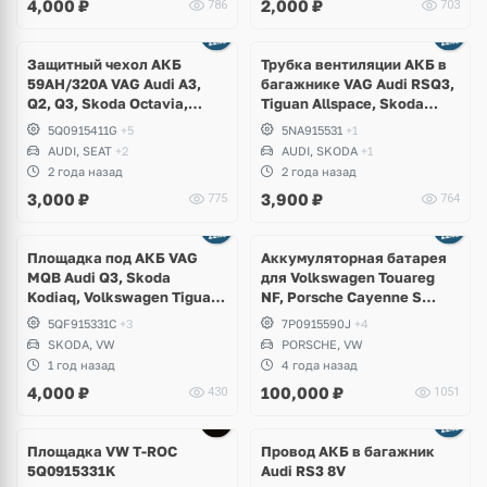
4,000
₽
2,000
₽
786
703
Защитный чехол АКБ
Трубка вентиляции АКБ в
59AH/320A VAG Audi A3,
багажнике VAG Audi RSQ3,
Q2, Q3, Skoda Octavia,
Tiguan Allspace, Skoda
Superb, Yeti, Kodiaq,
Kodiaq
5Q0915411G
+5
5NA915531
+1
Volkswagen Golf 7, Passat
AUDI, SEAT
+2
AUDI, SKODA
+1
B8, Arteon, Jetta, Seat Leon
2 года назад
2 года назад
3,000
₽
3,900
₽
775
764
Площадка под АКБ VAG
Аккумуляторная батарея
MQB Audi Q3, Skoda
для Volkswagen Touareg
Kodiaq, Volkswagen Tiguan
NF, Porsche Cayenne S
Allspace, Seat Tarraco
Hybrid 958 3.0 TFSI CGEA
5QF915331C
+3
7P0915590J
+4
SKODA, VW
PORSCHE, VW
1 год назад
4 года назад
4,000
₽
100,000
₽
430
1051
Площадка VW T-ROC
Провод АКБ в багажник
5Q0915331K
Audi RS3 8V