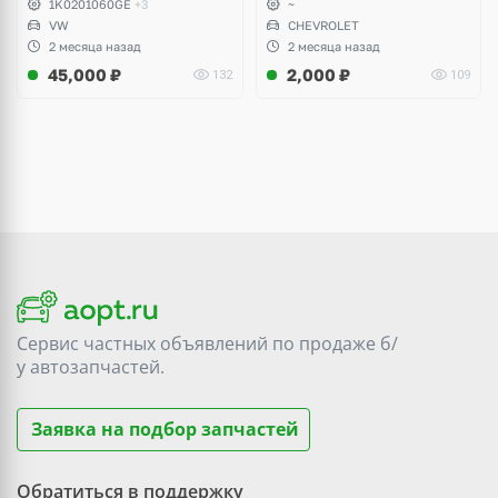
1K0201060GE
+3
~
Yeti, Octavia A5, Superb,
VW
CHEVROLET
Audi A3, Seat Altea
2 месяца назад
2 месяца назад
45,000
₽
2,000
₽
132
109
Сервис частных объявлений по продаже
б/
у
автозапчастей.
Заявка на подбор запчастей
Обратиться в поддержку