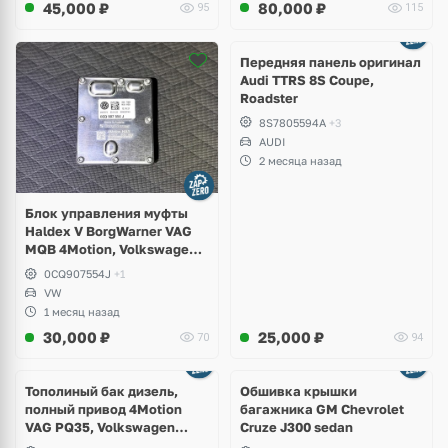
45,000
₽
80,000
₽
95
115
Ещё
2 фото
Передняя панель оригинал
Audi TTRS 8S Coupe,
Roadster
8S7805594A
+3
AUDI
2 месяца назад
Блок управления муфты
Haldex V BorgWarner VAG
MQB 4Motion, Volkswagen
Tiguan
0CQ907554J
+1
VW
1 месяц назад
30,000
₽
25,000
₽
70
94
Тополиный бак дизель,
Обшивка крышки
полный привод 4Motion
багажника GM Chevrolet
VAG PQ35, Volkswagen
Cruze J300 sedan
Scirocco, Golf V, VI, Skoda