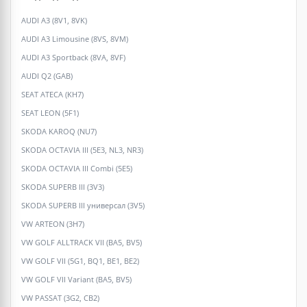
AUDI A3 (8V1, 8VK)
AUDI A3 Limousine (8VS, 8VM)
AUDI A3 Sportback (8VA, 8VF)
AUDI Q2 (GAB)
SEAT ATECA (KH7)
SEAT LEON (5F1)
SKODA KAROQ (NU7)
SKODA OCTAVIA III (5E3, NL3, NR3)
SKODA OCTAVIA III Combi (5E5)
SKODA SUPERB III (3V3)
SKODA SUPERB III универсал (3V5)
VW ARTEON (3H7)
VW GOLF ALLTRACK VII (BA5, BV5)
VW GOLF VII (5G1, BQ1, BE1, BE2)
VW GOLF VII Variant (BA5, BV5)
VW PASSAT (3G2, CB2)