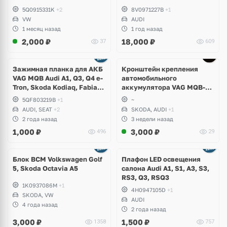
5Q0915331K
+2
8V0971227B
+1
VW
AUDI
1 месяц назад
1 год назад
2,000
₽
18,000
₽
37
609
Зажимная планка для АКБ
Кронштейн крепления
VAG MQB Audi A1, Q3, Q4 e-
автомобильного
Tron, Skoda Kodiaq, Fabia,
аккумулятора VAG MQB-
Volkswagen Tiguan,
EVO
5QF803219B
+1
~
Allspace, Teramont, Atlas
AUDI, SEAT
+2
SKODA, AUDI
+1
Cross Sport, Polo, Caddy,
2 года назад
3 недели назад
ID.3, ID.4, ID.5, ID.7, Seat
1,000
₽
3,000
₽
496
29
Ibiza, Tarraco
Блок BCM Volkswagen Golf
Плафон LED освещения
5, Skoda Octavia A5
салона Audi A1, S1, A3, S3,
RS3, Q3, RSQ3
1K0937086M
+1
4H0947105D
+1
SKODA, VW
AUDI
4 года назад
2 года назад
3,000
₽
1,500
₽
1358
757