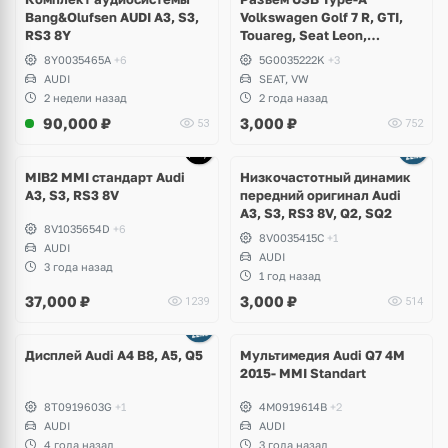
Bang&Olufsen AUDI A3, S3,
Volkswagen Golf 7 R, GTI,
RS3 8Y
Touareg, Seat Leon,
Alhambra
8Y0035465A
+6
5G0035222K
+3
AUDI
SEAT, VW
2 недели назад
2 года назад
90,000
₽
3,000
₽
53
752
MIB2 MMI стандарт Audi
Низкочастотный динамик
A3, S3, RS3 8V
передний оригинал Audi
A3, S3, RS3 8V, Q2, SQ2
8V1035654D
+6
8V0035415C
+1
AUDI
AUDI
3 года назад
1 год назад
37,000
₽
3,000
₽
1239
514
Ещё
2 фото
Дисплей Audi A4 B8, A5, Q5
Мультимедия Audi Q7 4M
2015- MMI Standart
8T0919603G
+1
4M0919614B
+2
AUDI
AUDI
4 года назад
3 года назад