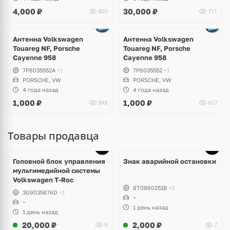
4,000
₽
30,000
₽
803
711
Антенна Volkswagen
Антенна Volkswagen
Touareg NF, Porsche
Touareg NF, Porsche
Cayenne 958
Cayenne 958
7P6035552A
+1
7P6035552
+1
PORSCHE, VW
PORSCHE, VW
4 года назад
4 года назад
1,000
₽
1,000
₽
848
657
Товары продавца
Головной блок управления
Знак аварийной остановки
мультимедийной системы
Volkswagen T-Roc
8T0860251B
+3
3G9035876D
+1
~
~
1 день назад
1 день назад
20,000
₽
2,000
₽
9
7