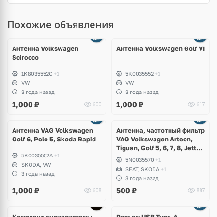
Похожие объявления
Антенна Volkswagen
Антенна Volkswagen Golf VI
Scirocco
1K8035552C
+1
5K0035552
+1
VW
VW
3 года назад
3 года назад
1,000
₽
1,000
₽
600
617
Антенна VAG Volkswagen
Антенна, частотный фильтр
Golf 6, Polo 5, Skoda Rapid
VAG Volkswagen Arteon,
Tiguan, Golf 5, 6, 7, 8, Jetta,
5K0035552A
+1
Polo, Touareg 3, Teramont,
5N0035570
+1
SKODA, VW
Taos, T-Roc, Skoda Octavia
SEAT, SKODA
+1
A7, Kodiaq, Karoq, Rapid,
3 года назад
3 года назад
Superb, Seat Leon, Ateca
1,000
₽
500
₽
608
887
Комплект аудиосистемы
Разъем USB Type-A