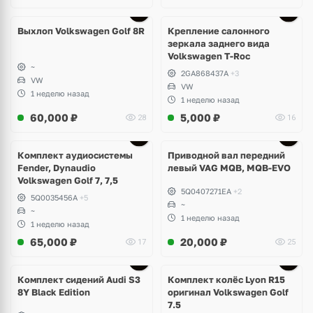
Выхлоп Volkswagen Golf 8R
Крепление салонного
зеркала заднего вида
Volkswagen T-Roc
~
2GA868437A
+3
VW
VW
1 неделю назад
1 неделю назад
60,000
₽
5,000
₽
28
16
Комплект аудиосистемы
Приводной вал передний
Fender, Dynaudio
левый VAG MQB, MQB-EVO
Volkswagen Golf 7, 7,5
5Q0407271EA
+2
5Q0035456A
+5
~
~
1 неделю назад
1 неделю назад
65,000
₽
20,000
₽
17
25
Ещё
2 фото
Комплект сидений Audi S3
Комплект колёс Lyon R15
8Y Black Edition
оригинал Volkswagen Golf
7.5