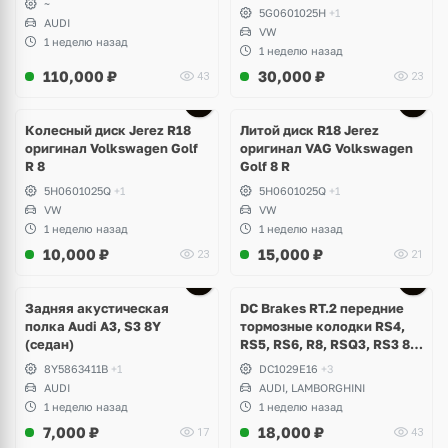
~
5G0601025H
+1
AUDI
VW
1 неделю назад
1 неделю назад
110,000
₽
30,000
₽
43
23
Ещё
3 фото
Колесный диск Jerez R18
Литой диск R18 Jerez
оригинал Volkswagen Golf
оригинал VAG Volkswagen
R 8
Golf 8 R
5H0601025Q
+1
5H0601025Q
+1
VW
VW
1 неделю назад
1 неделю назад
10,000
₽
15,000
₽
23
21
Задняя акустическая
DC Brakes RT.2 передние
полка Audi A3, S3 8Y
тормозные колодки RS4,
(седан)
RS5, RS6, R8, RSQ3, RS3 8V
(комплект 8 шт)
8Y5863411B
+1
DC1029E16
+3
AUDI
AUDI, LAMBORGHINI
1 неделю назад
1 неделю назад
7,000
₽
18,000
₽
17
43