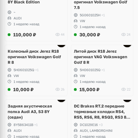
8Y Black Edition
оригинал Volkswagen Golf
7.5
~
5G0601025H
+1
AUDI
VW
1 неделю назад
1 неделю назад
110,000
₽
30,000
₽
44
24
Ещё
3 фото
Колесный диск Jerez R18
Литой диск R18 Jerez
оригинал Volkswagen Golf
оригинал VAG Volkswagen
R 8
Golf 8 R
5H0601025Q
+1
5H0601025Q
+1
VW
VW
1 неделю назад
1 неделю назад
10,000
₽
15,000
₽
26
22
Задняя акустическая
DC Brakes RT.2 передние
полка Audi A3, S3 8Y
тормозные колодки RS4,
(седан)
RS5, RS6, R8, RSQ3, RS3 8V
(комплект 8 шт)
8Y5863411B
+1
DC1029E16
+3
AUDI
AUDI, LAMBORGHINI
1 неделю назад
1 неделю назад