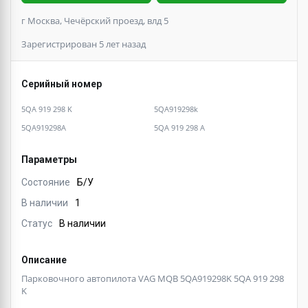
г Москва, Чечёрский проезд, влд 5
Зарегистрирован 5 лет назад
Серийный номер
5QA 919 298 K
5QA919298k
5QA919298A
5QA 919 298 A
Параметры
Состояние
Б/У
В наличии
1
Статус
В наличии
Описание
Парковочного автопилота VAG MQB 5QA919298K 5QA 919 298
K