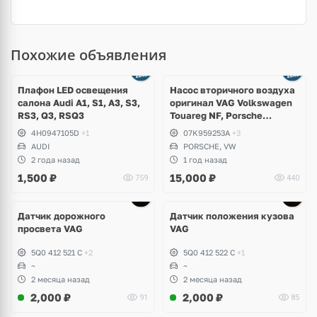
Похожие объявления
Ещё
3 фото
Плафон LED освещения
Насос вторичного воздуха
салона Audi A1, S1, A3, S3,
оригинал VAG Volkswagen
RS3, Q3, RSQ3
Touareg NF, Porsche
Cayenne 958 S Hybrid
4H0947105D
+1
07K959253A
+3
AUDI
PORSCHE, VW
2 года назад
1 год назад
1,500
₽
15,000
₽
759
440
Датчик дорожного
Датчик положения кузова
просвета VAG
VAG
5Q0 412 521 C
+2
5Q0 412 522 C
+1
~
~
2 месяца назад
2 месяца назад
2,000
₽
2,000
₽
91
85