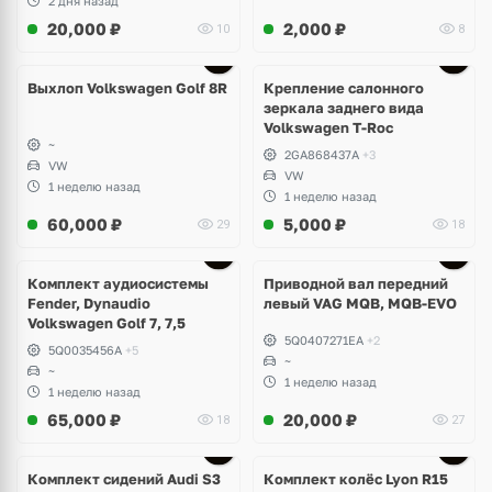
2 дня назад
20,000
₽
2,000
₽
10
8
Выхлоп Volkswagen Golf 8R
Крепление салонного
зеркала заднего вида
Volkswagen T-Roc
~
2GA868437A
+3
VW
VW
1 неделю назад
1 неделю назад
60,000
₽
5,000
₽
29
18
Комплект аудиосистемы
Приводной вал передний
Fender, Dynaudio
левый VAG MQB, MQB-EVO
Volkswagen Golf 7, 7,5
5Q0407271EA
+2
5Q0035456A
+5
~
~
1 неделю назад
1 неделю назад
65,000
₽
20,000
₽
18
27
Ещё
2 фото
Комплект сидений Audi S3
Комплект колёс Lyon R15