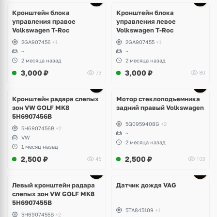
Кронштейн блока
Кронштейн блока
управления правое
управления левое
Volkswagen T-Roc
Volkswagen T-Roc
2GA907456
+1
2GA907455
+1
~
~
2 месяца назад
2 месяца назад
3,000
₽
3,000
₽
73
80
Ещё
3 фото
Кронштейн радара слепых
Мотор стеклоподъемника
зон VW GOLF MK8
задний правый Volkswagen
5H6907456B
5Q0959408G
+2
5H6907456B
+2
~
VW
2 месяца назад
1 месяц назад
2,500
₽
2,500
₽
45
103
Левый кронштейн радара
Датчик дождя VAG
слепых зон VW GOLF MK8
5H6907455B
5TA845109
+1
5H6907455B
+2