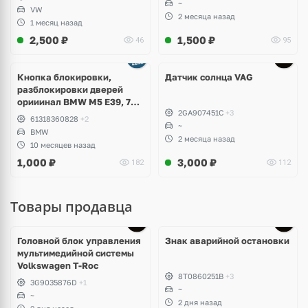
~
VW
2 месяца назад
1 месяц назад
2,500
₽
1,500
₽
46
95
Кнопка блокировки,
Датчик солнца VAG
разблокировки дверей
орииинал BMW M5 E39, 7
2GA907451C
+3
E38
61318360828
+2
~
BMW
2 месяца назад
10 месяцев назад
1,000
₽
3,000
₽
182
112
Товары продавца
Головной блок управления
Знак аварийной остановки
мультимедийной системы
Volkswagen T-Roc
8T0860251B
+3
3G9035876D
+1
~
~
2 дня назад