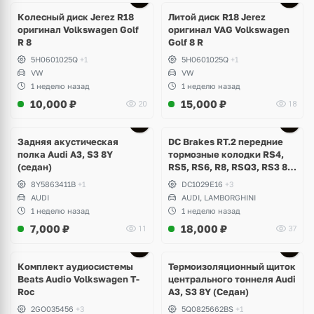
3 фото
Колесный диск Jerez R18
Литой диск R18 Jerez
оригинал Volkswagen Golf
оригинал VAG Volkswagen
R 8
Golf 8 R
5H0601025Q
+1
5H0601025Q
+1
VW
VW
1 неделю назад
1 неделю назад
10,000
₽
15,000
₽
20
18
Задняя акустическая
DC Brakes RT.2 передние
полка Audi A3, S3 8Y
тормозные колодки RS4,
(седан)
RS5, RS6, R8, RSQ3, RS3 8V
(комплект 8 шт)
8Y5863411B
+1
DC1029E16
+3
AUDI
AUDI, LAMBORGHINI
1 неделю назад
1 неделю назад
7,000
₽
18,000
₽
11
37
Комплект аудиосистемы
Термоизоляционный щиток
Beats Audio Volkswagen T-
центрального тоннеля Audi
Roc
A3, S3 8Y (Седан)
2GO035456
+3
5Q0825662BS
+1