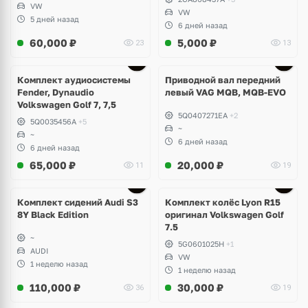
VW
VW
5 дней назад
6 дней назад
60,000
₽
5,000
₽
23
13
Комплект аудиосистемы
Приводной вал передний
Fender, Dynaudio
левый VAG MQB, MQB-EVO
Volkswagen Golf 7, 7,5
5Q0407271EA
+2
5Q0035456A
+5
~
~
6 дней назад
6 дней назад
65,000
₽
20,000
₽
11
19
Ещё
2 фото
Комплект сидений Audi S3
Комплект колёс Lyon R15
8Y Black Edition
оригинал Volkswagen Golf
7.5
~
5G0601025H
+1
AUDI
VW
1 неделю назад
1 неделю назад
110,000
₽
30,000
₽
36
19
Ещё