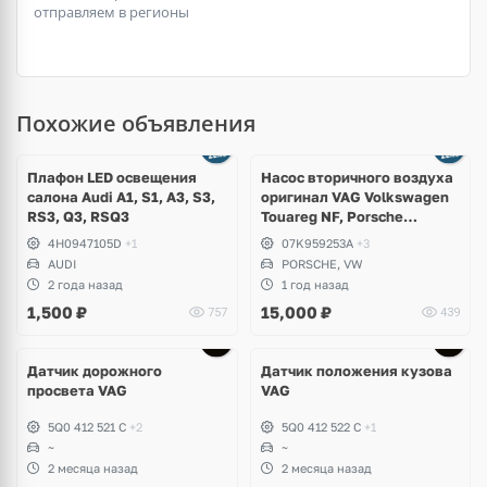
отправляем в регионы
Похожие объявления
Ещё
3 фото
Плафон LED освещения
Насос вторичного воздуха
салона Audi A1, S1, A3, S3,
оригинал VAG Volkswagen
RS3, Q3, RSQ3
Touareg NF, Porsche
Cayenne 958 S Hybrid
4H0947105D
+1
07K959253A
+3
AUDI
PORSCHE, VW
2 года назад
1 год назад
1,500
₽
15,000
₽
757
439
Датчик дорожного
Датчик положения кузова
просвета VAG
VAG
5Q0 412 521 C
+2
5Q0 412 522 C
+1
~
~
2 месяца назад
2 месяца назад