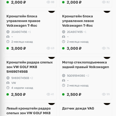
2,000
₽
2,000
₽
88
82
Кронштейн блока
Кронштейн блока
управления правое
управления левое
Volkswagen T-Roc
Volkswagen T-Roc
2GA907456
+1
2GA907455
+1
~
~
2 месяца назад
2 месяца назад
3,000
₽
3,000
₽
69
76
Ещё
3 фото
Кронштейн радара слепых
Мотор стеклоподъемника
зон VW GOLF MK8
задний правый Volkswagen
5H6907456B
5Q0959408G
+2
5H6907456B
+2
~
VW
2 месяца назад
4 недели назад
2,500
₽
2,500
₽
41
99
Левый кронштейн радара
Датчик дождя VAG
слепых зон VW GOLF MK8