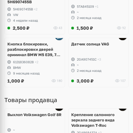
5H6907455B
5TA845109
+1
5H6907455B
+2
~
VW
2 месяца назад
4 недели назад
2,500
₽
1,500
₽
43
92
Кнопка блокировки,
Датчик солнца VAG
разблокировки дверей
орииинал BMW M5 E39, 7
2GA907451C
+3
E38
61318360828
+2
~
BMW
2 месяца назад
9 месяцев назад
1,000
₽
3,000
₽
180
107
Товары продавца
Выхлоп Volkswagen Golf 8R
Крепление салонного
зеркала заднего вида
Volkswagen T-Roc
~
2GA868437A
+3