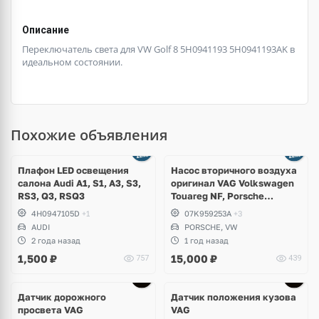
Описание
Переключатель света для VW Golf 8 5H0941193 5H0941193AK в
идеальном состоянии.
Похожие объявления
Ещё
3 фото
Плафон LED освещения
Насос вторичного воздуха
салона Audi A1, S1, A3, S3,
оригинал VAG Volkswagen
RS3, Q3, RSQ3
Touareg NF, Porsche
Cayenne 958 S Hybrid
4H0947105D
+1
07K959253A
+3
AUDI
PORSCHE, VW
2 года назад
1 год назад
1,500
₽
15,000
₽
757
439
Датчик дорожного
Датчик положения кузова
просвета VAG
VAG