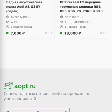
Задняя акустическая
DC Brakes RT.2 передние
полка Audi A3, S3 8Y
тормозные колодки RS4,
(седан)
RS5, RS6, R8, RSQ3, RS3 8V
(комплект 8 шт)
8Y5863411B
+1
DC1029E16
+3
AUDI
AUDI, LAMBORGHINI
1 неделю назад
1 неделю назад
7,000
₽
18,000
₽
11
37
Сервис частных объявлений по продаже
б/
у
автозапчастей.