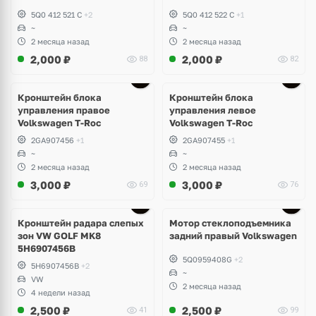
5Q0 412 521 C
+2
5Q0 412 522 C
+1
~
~
2 месяца назад
2 месяца назад
2,000
₽
2,000
₽
88
82
Кронштейн блока
Кронштейн блока
управления правое
управления левое
Volkswagen T-Roc
Volkswagen T-Roc
2GA907456
+1
2GA907455
+1
~
~
2 месяца назад
2 месяца назад
3,000
₽
3,000
₽
69
76
Ещё
3 фото
Кронштейн радара слепых
Мотор стеклоподъемника
зон VW GOLF MK8
задний правый Volkswagen
5H6907456B
5Q0959408G
+2
5H6907456B
+2
~
VW
2 месяца назад
4 недели назад
2,500
₽
2,500
₽
41
99