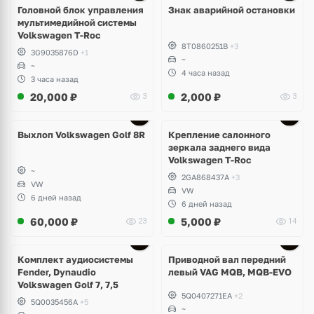
Головной блок управления
Знак аварийной остановки
мультимедийной системы
Volkswagen T-Roc
8T0860251B
+3
3G9035876D
+1
~
~
4 часа назад
3 часа назад
20,000
₽
2,000
₽
3
3
Выхлоп Volkswagen Golf 8R
Крепление салонного
зеркала заднего вида
Volkswagen T-Roc
~
2GA868437A
+3
VW
VW
6 дней назад
6 дней назад
60,000
₽
5,000
₽
23
14
Комплект аудиосистемы
Приводной вал передний
Fender, Dynaudio
левый VAG MQB, MQB-EVO
Volkswagen Golf 7, 7,5
5Q0407271EA
+2
5Q0035456A
+5
~