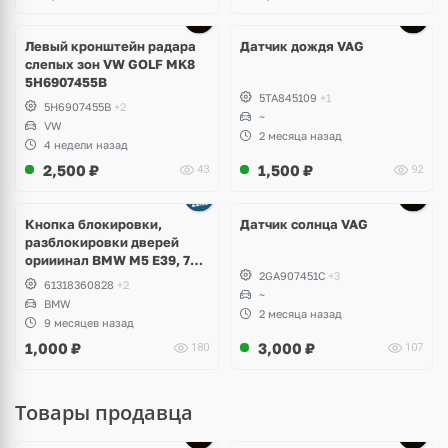
Левый кронштейн радара
Датчик дождя VAG
слепых зон VW GOLF MK8
5H6907455B
5TA845109
+1
5H6907455B
+2
~
VW
2 месяца назад
4 недели назад
2,500
₽
1,500
₽
43
92
Кнопка блокировки,
Датчик солнца VAG
разблокировки дверей
орииинал BMW M5 E39, 7
2GA907451C
+3
E38
61318360828
+2
~
BMW
2 месяца назад
9 месяцев назад
1,000
₽
3,000
₽
180
107
Товары продавца