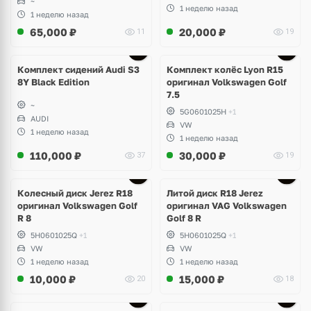
~
1 неделю назад
1 неделю назад
65,000
₽
20,000
₽
11
19
Ещё
2 фото
Комплект сидений Audi S3
Комплект колёс Lyon R15
8Y Black Edition
оригинал Volkswagen Golf
7.5
~
5G0601025H
+1
AUDI
VW
1 неделю назад
1 неделю назад
110,000
₽
30,000
₽
37
19
Ещё
3 фото
Колесный диск Jerez R18
Литой диск R18 Jerez
оригинал Volkswagen Golf
оригинал VAG Volkswagen
R 8
Golf 8 R
5H0601025Q
+1
5H0601025Q
+1
VW
VW
1 неделю назад
1 неделю назад
10,000
₽
15,000
₽
20
18