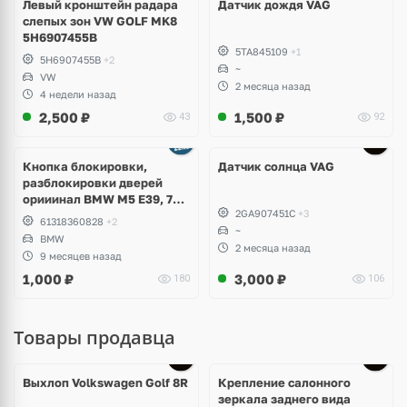
Левый кронштейн радара
Датчик дождя VAG
слепых зон VW GOLF MK8
5H6907455B
5TA845109
+1
5H6907455B
+2
~
VW
2 месяца назад
4 недели назад
2,500
₽
1,500
₽
43
92
Кнопка блокировки,
Датчик солнца VAG
разблокировки дверей
орииинал BMW M5 E39, 7
2GA907451C
+3
E38
61318360828
+2
~
BMW
2 месяца назад
9 месяцев назад
1,000
₽
3,000
₽
180
106
Товары продавца
Выхлоп Volkswagen Golf 8R
Крепление салонного
зеркала заднего вида