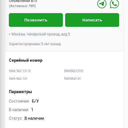
Объявлений 875
(Активных 789)
Позвонить
Написать
г Москва, Чечёрский проезд, влд 5
Зарегистрирован 5 лет назад
Серийный номер
5WA 962 131 D
5WA962131D
5WA 962 131
5WA962131
Параметры
Состояние
Б/У
В наличии
1
Статус
В наличии