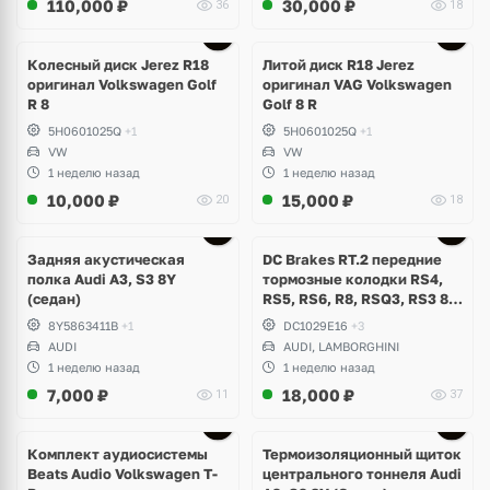
110,000
₽
30,000
₽
36
18
Ещё
3 фото
Колесный диск Jerez R18
Литой диск R18 Jerez
оригинал Volkswagen Golf
оригинал VAG Volkswagen
R 8
Golf 8 R
5H0601025Q
+1
5H0601025Q
+1
VW
VW
1 неделю назад
1 неделю назад
10,000
₽
15,000
₽
20
18
Задняя акустическая
DC Brakes RT.2 передние
полка Audi A3, S3 8Y
тормозные колодки RS4,
(седан)
RS5, RS6, R8, RSQ3, RS3 8V
(комплект 8 шт)
8Y5863411B
+1
DC1029E16
+3
AUDI
AUDI, LAMBORGHINI
1 неделю назад
1 неделю назад
7,000
₽
18,000
₽
11
37
Комплект аудиосистемы
Термоизоляционный щиток
Beats Audio Volkswagen T-
центрального тоннеля Audi