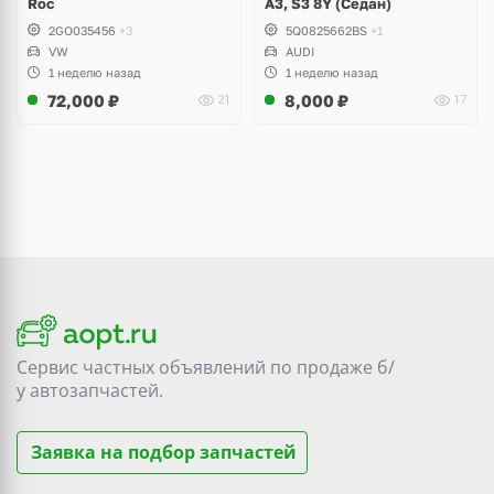
Roc
A3, S3 8Y (Седан)
2GO035456
+3
5Q0825662BS
+1
VW
AUDI
1 неделю назад
1 неделю назад
72,000
₽
8,000
₽
21
17
Сервис частных объявлений по продаже
б/
у
автозапчастей.
Заявка на подбор запчастей