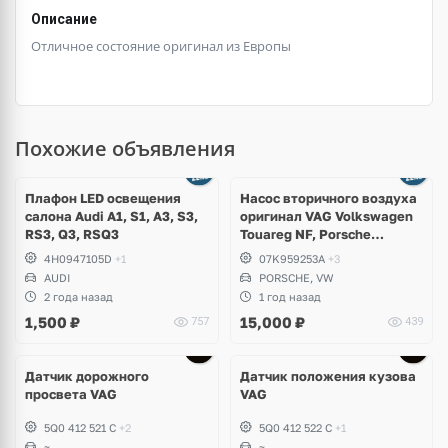
Описание
Отличное состояние оригинал из Европы
Похожие объявления
Ещё
3 фото
Плафон LED освещения
Насос вторичного воздуха
салона Audi A1, S1, A3, S3,
оригинал VAG Volkswagen
RS3, Q3, RSQ3
Touareg NF, Porsche
Cayenne 958 S Hybrid
4H0947105D
+1
07K959253A
+3
AUDI
PORSCHE, VW
2 года назад
1 год назад
1,500
₽
15,000
₽
757
439
Датчик дорожного
Датчик положения кузова
просвета VAG
VAG
5Q0 412 521 C
+2
5Q0 412 522 C
+1
~
~