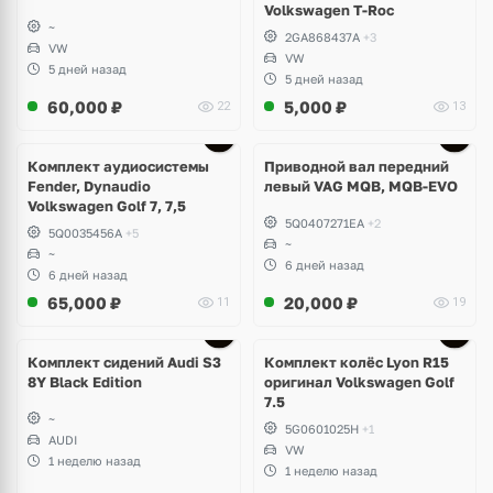
Volkswagen T-Roc
~
2GA868437A
+3
VW
VW
5 дней назад
5 дней назад
60,000
₽
5,000
₽
22
13
Комплект аудиосистемы
Приводной вал передний
Fender, Dynaudio
левый VAG MQB, MQB-EVO
Volkswagen Golf 7, 7,5
5Q0407271EA
+2
5Q0035456A
+5
~
~
6 дней назад
6 дней назад
65,000
₽
20,000
₽
11
19
Ещё
2 фото
Комплект сидений Audi S3
Комплект колёс Lyon R15
8Y Black Edition
оригинал Volkswagen Golf
7.5
~
5G0601025H
+1
AUDI
VW
1 неделю назад
1 неделю назад