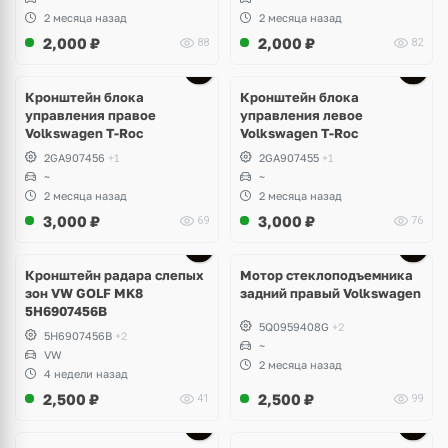
2 месяца назад
2 месяца назад
2,000
₽
2,000
₽
88
82
Кронштейн блока
Кронштейн блока
управления правое
управления левое
Volkswagen T-Roc
Volkswagen T-Roc
2GA907456
+1
2GA907455
+1
~
~
2 месяца назад
2 месяца назад
3,000
₽
3,000
₽
69
76
Ещё
3 фото
Кронштейн радара слепых
Мотор стеклоподъемника
зон VW GOLF MK8
задний правый Volkswagen
5H6907456B
5Q0959408G
+2
5H6907456B
+2
~
VW
2 месяца назад
4 недели назад
2,500
₽
2,500
₽
41
99