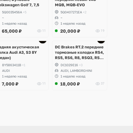
olkswagen Golf 7, 7,5
MQB, MQB-EVO
5Q0035456A
+5
5Q0407271EA
+2
~
~
1 неделю назад
1 неделю назад
65,000
₽
20,000
₽
11
19
Ещё
Ещё
2 фото
3 фото
адняя акустическая
DC Brakes RT.2 передние
олка Audi A3, S3 8Y
тормозные колодки RS4,
седан)
RS5, RS6, R8, RSQ3, RS3
8V (комплект 8 шт)
8Y5863411B
+1
DC1029E16
+3
AUDI
AUDI, LAMBORGHINI
1 неделю назад
1 неделю назад
7,000
₽
18,000
₽
11
37