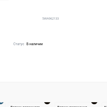
5WA962133
Статус
В наличии
Датчик дорожного
Датчик положения
К