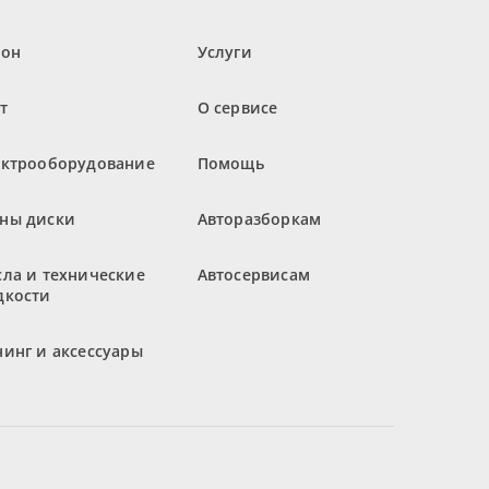
лон
Услуги
т
О сервисе
ектрооборудование
Помощь
ны диски
Авторазборкам
ла и технические
Автосервисам
дкости
инг и аксессуары