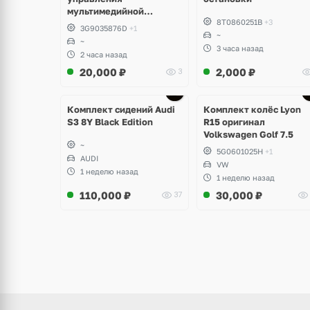
мультимедийной
8T0860251B
+3
системы Volkswagen T-
3G9035876D
+1
Roc
~
~
3 часа назад
2 часа назад
20,000
₽
2,000
₽
3
Ещё
Ещё
2 фото
3 фото
Комплект сидений Audi
Комплект колёс Lyon
S3 8Y Black Edition
R15 оригинал
Volkswagen Golf 7.5
~
5G0601025H
+1
AUDI
VW
1 неделю назад
1 неделю назад
110,000
₽
30,000
₽
37