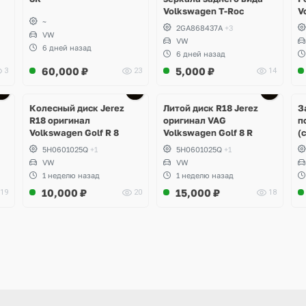
Volkswagen T-Roc
V
~
2GA868437A
+3
VW
VW
6 дней назад
6 дней назад
60,000
₽
5,000
₽
3
23
14
Ещё
3 фото
Колесный диск Jerez
Литой диск R18 Jerez
З
R18 оригинал
оригинал VAG
п
Volkswagen Golf R 8
Volkswagen Golf 8 R
(
5H0601025Q
+1
5H0601025Q
+1
VW
VW
1 неделю назад
1 неделю назад
10,000
₽
15,000
₽
19
20
18