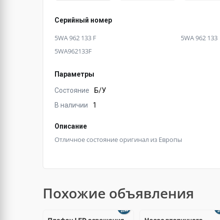
Серийный номер
5WA 962 133 F
5WA 962 133
5WA962133F
Параметры
Состояние
Б/У
В наличии
1
Описание
Отличное состояние оригинал из Европы
Похожие объявления
Ещё
3 фото
Плафон LED освещения
Насос вторичного