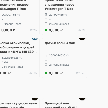
правления правое
управления левое
olkswagen T-Roc
Volkswagen T-Roc
2GA907456
+1
2GA907455
+1
~
~
2 месяца назад
2 месяца назад
3,000
₽
3,000
₽
69
76
Ещё
3 фото
нопка блокировки,
Датчик солнца VAG
азблокировки дверей
рииинал BMW M5 E39, 7
2GA907451C
+3
38
61318360828
+2
~
BMW
2 месяца назад
9 месяцев назад
,000
₽
3,000
₽
180
107
омплект аудиосистемы
Приводной вал
ender, Dynaudio
передний левый VAG