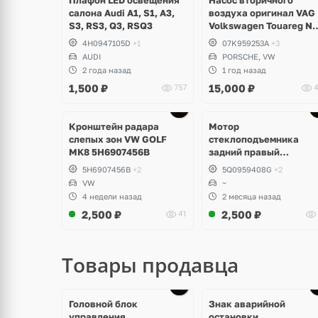
салона Audi A1, S1, A3,
воздуха оригинал VAG
S3, RS3, Q3, RSQ3
Volkswagen Touareg NF
Porsche Cayenne 958 S
4H0947105D
+1
07K959253A
+3
Hybrid
AUDI
PORSCHE, VW
2 года назад
1 год назад
1,500
₽
15,000
₽
757
4
Ещё
3 фото
Кронштейн радара
Мотор
слепых зон VW GOLF
стеклоподъемника
MK8 5H6907456B
задний правый
Volkswagen
5H6907456B
+2
5Q0959408G
+2
VW
~
4 недели назад
2 месяца назад
2,500
₽
2,500
₽
41
Товары продавца
Головной блок
Знак аварийной
управления
остановки