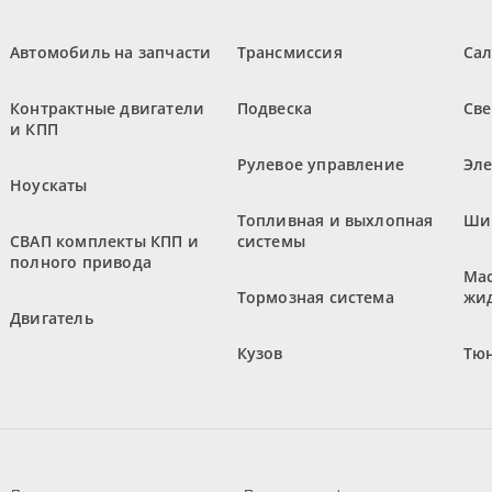
Автомобиль на запчасти
Трансмиссия
Са
Контрактные двигатели
Подвеска
Све
и КПП
Рулевое управление
Эл
Ноускаты
Топливная и выхлопная
Ши
СВАП комплекты КПП и
системы
полного привода
Мас
Тормозная система
жи
Двигатель
Кузов
Тюн