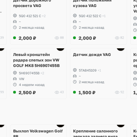
просвета VAG
кузова VAG
у
,
V
5Q0 412 521 C
+2
5Q0 412 522 C
+1
~
~
2 месяца назад
2 месяца назад
2,000
₽
2,000
₽
39
88
82
Ещё
1 фото
Левый кронштейн
Датчик дождя VAG
К
радара слепых зон VW
р
GOLF MK8 5H6907455B
о
5TA845109
+1
E
5H6907455B
+2
~
VW
2 месяца назад
4 недели назад
2,500
₽
1,500
₽
1
99
43
92
Ещё
1 фото
Выхлоп Volkswagen Golf
Крепление салонного
К
8R
зеркала заднего вида
F