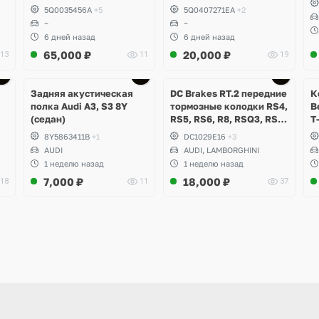
5Q0035456A
+5
5Q0407271EA
+2
~
~
6 дней назад
6 дней назад
65,000
₽
20,000
₽
13
11
19
Задняя акустическая
DC Brakes RT.2 передние
К
полка Audi A3, S3 8Y
тормозные колодки RS4,
B
(седан)
RS5, RS6, R8, RSQ3, RS3
T
8V (комплект 8 шт)
8Y5863411B
+1
DC1029E16
+3
AUDI
AUDI, LAMBORGHINI
1 неделю назад
1 неделю назад
7,000
₽
18,000
₽
18
11
37