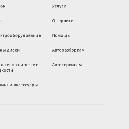
лон
Услуги
т
О сервисе
ектрооборудование
Помощь
ны диски
Авторазборкам
ла и технические
Автосервисам
дкости
инг и аксессуары