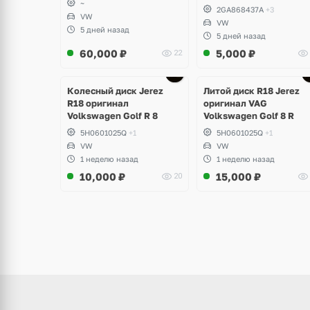
~
2GA868437A
+3
VW
VW
5 дней назад
5 дней назад
60,000
₽
5,000
₽
22
щё
Ещё
ото
3 фото
Колесный диск Jerez
Литой диск R18 Jerez
R18 оригинал
оригинал VAG
Volkswagen Golf R 8
Volkswagen Golf 8 R
5H0601025Q
+1
5H0601025Q
+1
VW
VW
1 неделю назад
1 неделю назад
10,000
₽
15,000
₽
20