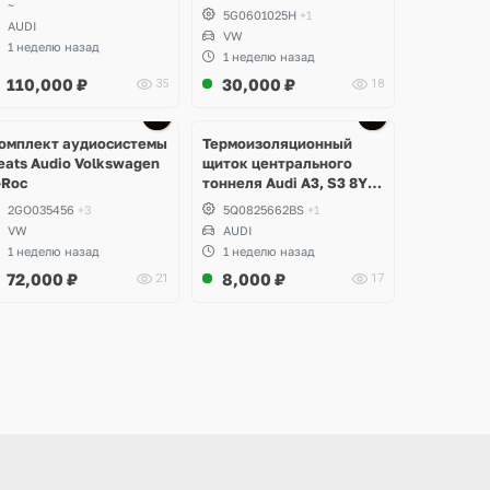
~
5G0601025H
+1
AUDI
VW
1 неделю назад
1 неделю назад
110,000
₽
30,000
₽
35
18
Ещё
Ещё
3 фото
3 фото
омплект аудиосистемы
Термоизоляционный
eats Audio Volkswagen
щиток центрального
-Roc
тоннеля Audi A3, S3 8Y
(Седан)
2GO035456
+3
5Q0825662BS
+1
VW
AUDI
1 неделю назад
1 неделю назад
72,000
₽
8,000
₽
21
17