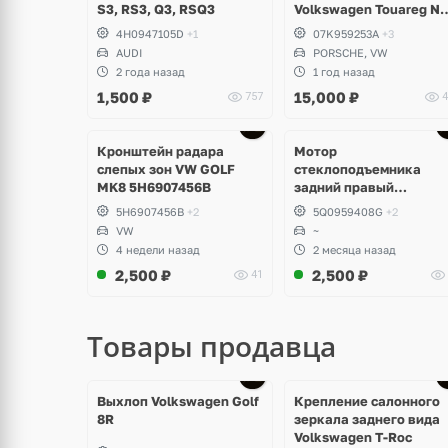
S3, RS3, Q3, RSQ3
Volkswagen Touareg NF
Porsche Cayenne 958 S
4H0947105D
+1
07K959253A
+3
Hybrid
AUDI
PORSCHE, VW
2 года назад
1 год назад
1,500
₽
15,000
₽
757
4
Ещё
3 фото
Кронштейн радара
Мотор
слепых зон VW GOLF
стеклоподъемника
MK8 5H6907456B
задний правый
Volkswagen
5H6907456B
+2
5Q0959408G
+2
VW
~
4 недели назад
2 месяца назад
2,500
₽
2,500
₽
41
Товары продавца
Ещё
1 фото
Выхлоп Volkswagen Golf
Крепление салонного
8R
зеркала заднего вида
Volkswagen T-Roc