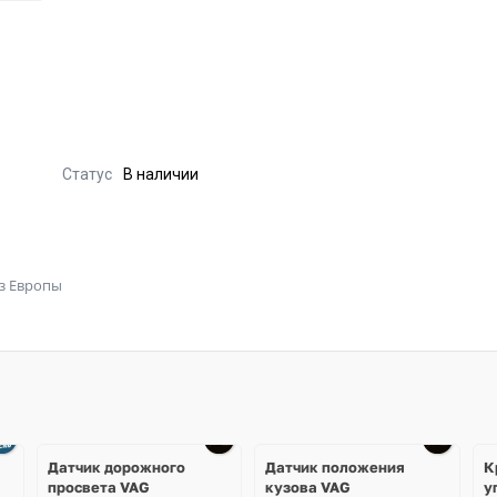
Статус
В наличии
з Европы
Датчик дорожного
Датчик положения
К
просвета VAG
кузова VAG
у