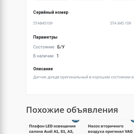
Серийный номер
5TA845109
5TA 845 109
Параметры
Состояние
Б/У
В наличии
1
Описание
Датчик дождя оригинальный в хорошем состоянии и
Похожие объявления
Ещё
3 фото
Плафон LED освещения
Насос вторичного
салона Audi A1, S1, A3,
воздуха оригинал VAG