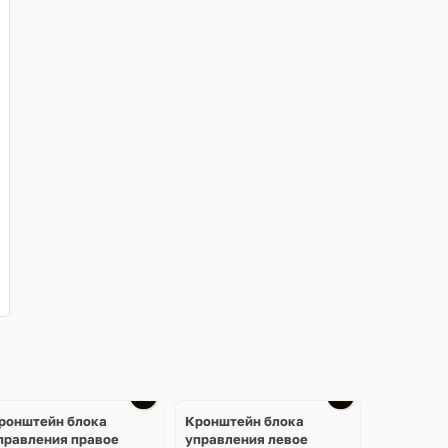
Ещё
3 фото
ронштейн блока
Кронштейн блока
правления правое
управления левое