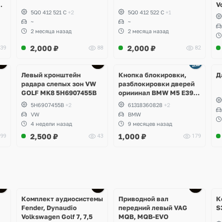
,
V
5Q0 412 521 C
+2
5Q0 412 522 C
+1
~
~
2 месяца назад
2 месяца назад
2,000
₽
2,000
₽
39
88
82
Ещё
1 фото
Левый кронштейн
Кнопка блокировки,
Д
радара слепых зон VW
разблокировки дверей
GOLF MK8 5H6907455B
орииинал BMW M5 E39, 7
E38
5H6907455B
+2
61318360828
+2
VW
BMW
4 недели назад
9 месяцев назад
2,500
₽
1,000
₽
99
43
179
Комплект аудиосистемы
Приводной вал
К
Fender, Dynaudio
передний левый VAG
S
Volkswagen Golf 7, 7,5
MQB, MQB-EVO