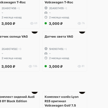
olkswagen T-Roc
Volkswagen T-Roc
2GA907456
+1
2GA907455
+1
~
~
2 месяца назад
2 месяца назад
3,000
₽
3,000
₽
69
76
Ещё
3 фото
атчик солнца VAG
Датчик света VAG
2GA907451C
+3
5H0907451
+1
~
~
2 месяца назад
2 месяца назад
3,000
₽
3,000
₽
106
81
Ещё
Ещё
2 фото
1 фото
омплект сидений Audi
Комплект колёс Lyon
3 8Y Black Edition
R15 оригинал
Volkswagen Golf 7.5