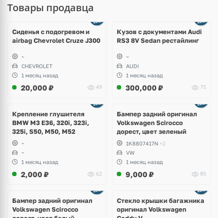
Товары продавца
Ещё
8 фото
Сиденья с подогревом и
Кузов с документами Audi
airbag Chevrolet Cruze J300
RS3 8V Sedan рестайлинг
~
~
CHEVROLET
AUDI
1 месяц назад
1 месяц назад
20,000
₽
300,000
₽
49
75
Ещё
1 фото
Крепление глушителя
Бампер задний оригинал
BMW M3 E36, 320i, 323i,
Volkswagen Scirocco
325i, S50, M50, M52
дорест, цвет зеленый
~
1K8807417N
+2
~
VW
1 месяц назад
1 месяц назад
2,000
₽
9,000
₽
62
85
Бампер задний оригинал
Стекло крышки багажника
Volkswagen Scirocco
оригинал Volkswagen
дорест, цвет белый
Caddy V