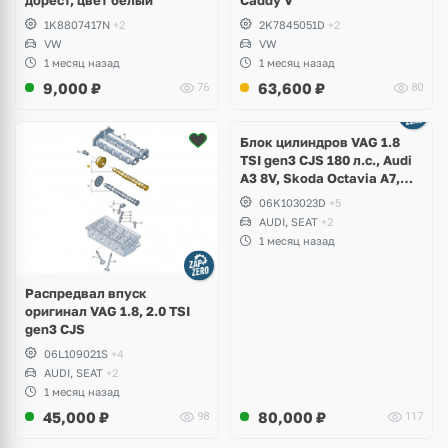
1K8807417N
+2
2K7845051D
+2
VW
VW
1 месяц назад
1 месяц назад
9,000
₽
63,600
₽
76
80
Ещё
2 фото
Блок цилиндров VAG 1.8
TSI gen3 CJS 180 л.с., Audi
A3 8V, Skoda Octavia A7,
Superb, Volkswagen Passat
06K103023D
+5
B8, Golf VII Alltrack, Seat
AUDI, SEAT
+2
Leon
1 месяц назад
Распредвал впуск
оригинал VAG 1.8, 2.0 TSI
gen3 CJS
06L109021S
+4
AUDI, SEAT
+2
1 месяц назад
45,000
₽
80,000
₽
98
117
Ещё