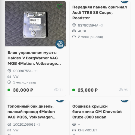
2 фото
Передняя панель оригинал
Audi TTRS 8S Coupe,
Roadster
8S7805594A
+3
AUDI
2 месяца назад
Блок управления муфты
Haldex V BorgWarner VAG
MQB 4Motion, Volkswagen
Tiguan
0CQ907554J
+1
VW
1 месяц назад
30,000
₽
25,000
₽
71
95
Тополиный бак дизель,
Обшивка крышки
полный привод 4Motion
багажника GM Chevrolet
VAG PQ35, Volkswagen
Cruze J300 sedan
Scirocco, Golf V, VI, Skoda
1K0201060GE
+3
~
Yeti, Octavia A5, Superb,
VW
CHEVROLET
Audi A3, Seat Altea