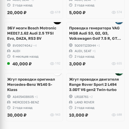
Skoda Superb, Kodiaq,
Superb, Karoq, Seat Ateca,
2 года назад
2 года назад
Karoq, Seat Tarraco
Leon Cupra
20,000
₽
5,000
₽
618
574
ЭБУ мозги Bosch Motronic
Проводка генератора VAG
MED17.1.62 Audi 2.5 TFSI
MQB Audi S3, Q2, Q3,
Evo, DAZA, RS3 8V
Volkswagen Golf 7.5 R, GTI,
T-Roc, Passat B8, Arteon,
8V0907404J
+4
5Q0971230HH
+1
Seat Leon Cupra, Tarraco
AUDI
AUDI, SEAT
+1
6 месяцев назад
2 года назад
40,000
₽
3,000
₽
192
655
Жгут проводки оригинал
Жгут проводки двигателя
Mercedes-Benz W140 S-
Range Rover Sport 2 L494
Klass
3.0DT V6 gen2 Twin-turbo
A1405408605
+1
LR118761
+2
MERCEDES-BENZ
LAND ROVER
2 года назад
2 года назад
30,000
₽
10,000
₽
943
688