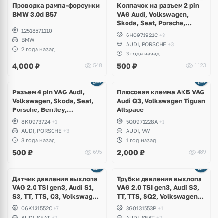
Проводка рампа-форсунки
Колпачок на разъем 2 pin
BMW 3.0d B57
VAG Audi, Volkswagen,
Skoda, Seat, Porsche,
12518571110
Bentley, Lamborghini
6H0971921C
+3
BMW
AUDI, PORSCHE
+3
2 года назад
3 года назад
4,000
₽
500
₽
548
1123
Разъем 4 pin VAG Audi,
Плюсовая клемма АКБ VAG
Volkswagen, Skoda, Seat,
Audi Q3, Volkswagen Tiguan
Porsche, Bentley,
Allspace
Lamborghini
8K0973724
+1
5Q0971228A
+1
AUDI, PORSCHE
+3
AUDI, VW
3 года назад
1 год назад
500
₽
2,000
₽
695
489
Датчик давления выхлопа
Трубки давления выхлопа
VAG 2.0 TSI gen3, Audi S1,
VAG 2.0 TSI gen3, Audi S3,
S3, TT, TTS, Q3, Volkswagen
TT, TTS, SQ2, Volkswagen
Arteon, Golf 7.5 R, GTI,
Arteon, Golf 7.5 R, GTI,
06K131552C
+7
3G0131553P
+1
Passat B8, Tiguan, T-Roc,
Passat B8, T-Roc, Skoda
AUDI, SEAT
+2
AUDI, SEAT
+2