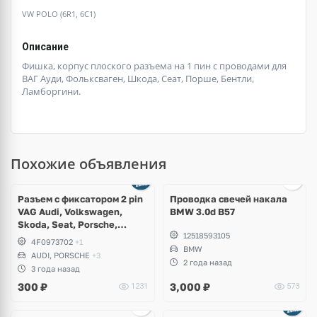
VW POLO (6R1, 6C1)
Описание
Фишка, корпус плоского разъема на 1 пин с проводами для
ВАГ Ауди, Фольксваген, Шкода, Сеат, Порше, Бентли,
Ламборгини.
Похожие объявления
Ещё
2 фото
Разъем с фиксатором 2 pin
Проводка свечей накала
VAG Audi, Volkswagen,
BMW 3.0d B57
Skoda, Seat, Porsche,
12518593105
Bentley, Lamborghini
4F0973702
+1
BMW
AUDI, PORSCHE
+3
2 года назад
3 года назад
300
₽
3,000
₽
1231
573