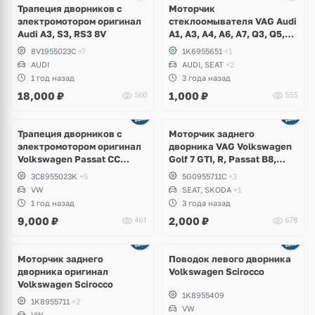
Трапеция дворников с
Моторчик
электромотором оригинал
стеклоомывателя VAG Audi
Audi A3, S3, RS3 8V
A1, A3, A4, A6, A7, Q3, Q5,
Q7, Q8, Volkswagen Golf,
8V1955023C
+7
1K6955651
+1
Jetta, Passat, Caddy,
AUDI
AUDI, SEAT
+2
Tiguan, Skoda Octavia,
1 год назад
3 года назад
Fabia, Kodiaq, Superb, Yeti,
18,000
₽
1,000
₽
560
555
Seat Leon, Altea, Bentley
Трапеция дворников с
Моторчик заднего
электромотором оригинал
дворника VAG Volkswagen
Volkswagen Passat CC
Golf 7 GTI, R, Passat B8,
рестайлинг
Tiguan, Teramont, Touareg
3C8955023K
+5
5G0955711C
+3
3, Skoda Octavia, Fabia,
VW
SEAT, SKODA
+1
Seat Ateca, Ibiza
1 год назад
3 года назад
9,000
₽
2,000
₽
461
678
Моторчик заднего
Поводок левого дворника
дворника оригинал
Volkswagen Scirocco
Volkswagen Scirocco
1K8955409
1K8955711
+2
VW
VW