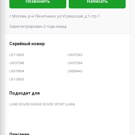
Позвонить
Написать
г Москва, р-н Печатники, ул Угрешская, д 1 стр 1
Зарегистрирован 2 года назад
Серийный номер
LR110609
LR037583
LR037588
LR037584
LR079904
LR089443
LR110605
Подходит для
LAND ROVER RANGE ROVER SPORT (L494)
Описание