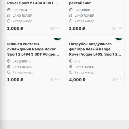
Rover Sport 2 L494 3.0DT V6
рестайлинг
gen2 Twin-turbo
LR033184
+2
LR056800
+2
LAND ROVER
LAND ROVER
2 года назад
2 года назад
1,000
₽
1,000
₽
530
613
Фланец системы
Патрубок воздушного
охлаждения Range Rover
фильтра левый Range
Sport 2 L494 3.0DT V6 gen2
Rover Vogue L405, Sport 2
Twin-turbo
L494 рестайлинг
LR013165
+5
~
+1
LAND ROVER
LAND ROVER
2 года назад
2 года назад
1,000
₽
4,000
₽
639
461