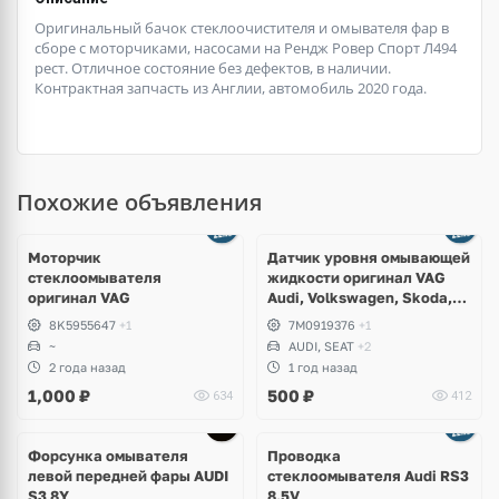
Оригинальный бачок стеклоочистителя и омывателя фар в
сборе с моторчиками, насосами на Рендж Ровер Спорт Л494
рест. Отличное состояние без дефектов, в наличии.
Контрактная запчасть из Англии, автомобиль 2020 года.
Похожие объявления
Моторчик
Датчик уровня омывающей
стеклоомывателя
жидкости оригинал VAG
оригинал VAG
Audi, Volkswagen, Skoda,
Seat, Bentley, Lamborghini
8K5955647
+1
7M0919376
+1
~
AUDI, SEAT
+2
2 года назад
1 год назад
1,000
₽
500
₽
634
412
Форсунка омывателя
Проводка
левой передней фары AUDI
стеклоомывателя Audi RS3
S3 8Y
8.5V