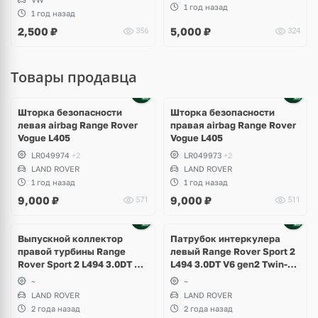
1 год назад
1 год назад
2,500
₽
5,000
₽
356
324
Товары продавца
Шторка безопасности
Шторка безопасности
левая airbag Range Rover
правая airbag Range Rover
Vogue L405
Vogue L405
LR049974
+2
LR049973
+2
LAND ROVER
LAND ROVER
1 год назад
1 год назад
9,000
₽
9,000
₽
571
511
Выпускной коллектор
Патрубок интеркулера
правой турбины Range
левый Range Rover Sport 2
Rover Sport 2 L494 3.0DT V6
L494 3.0DT V6 gen2 Twin-
gen2 Twin-turbo
turbo
~
~
LAND ROVER
LAND ROVER
2 года назад
2 года назад