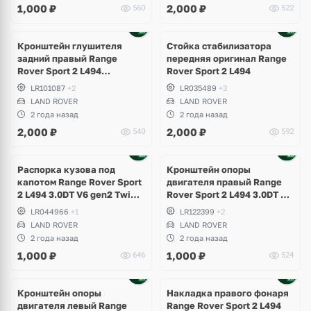
1,000
₽
2,000
₽
560
522
Ещё
1 фото
Кронштейн глушителя
Стойка стабилизатора
задний правый Range
передняя оригинал Range
Rover Sport 2 L494
Rover Sport 2 L494
рестайлинг
LR101087
+2
LR035489
+3
LAND ROVER
LAND ROVER
2 года назад
2 года назад
2,000
₽
2,000
₽
540
592
Распорка кузова под
Кронштейн опоры
капотом Range Rover Sport
двигателя правый Range
2 L494 3.0DT V6 gen2 Twin-
Rover Sport 2 L494 3.0DT V6
turbo
gen2 Twin-turbo
LR044966
+1
LR122399
+2
LAND ROVER
LAND ROVER
2 года назад
2 года назад
1,000
₽
1,000
₽
646
524
Кронштейн опоры
Накладка правого фонаря
двигателя левый Range
Range Rover Sport 2 L494