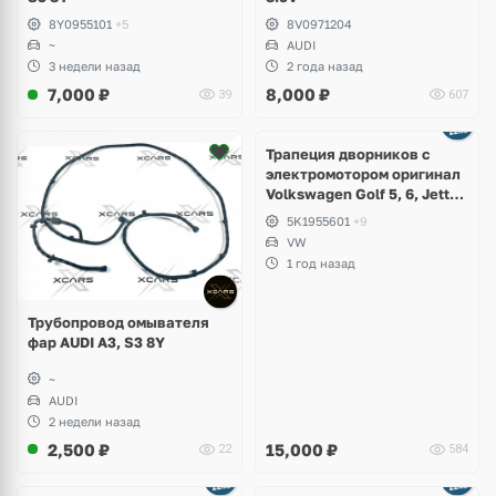
8Y0955101
+5
8V0971204
~
AUDI
3 недели назад
2 года назад
7,000
₽
8,000
₽
39
607
Ещё
1 фото
Трапеция дворников с
электромотором оригинал
Volkswagen Golf 5, 6, Jetta,
Scirocco, Eos
5K1955601
+9
VW
1 год назад
Трубопровод омывателя
фар AUDI A3, S3 8Y
~
AUDI
2 недели назад
2,500
₽
15,000
₽
22
584