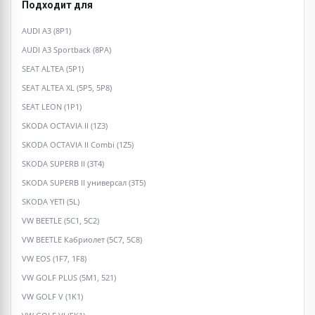
Подходит для
AUDI A3 (8P1)
AUDI A3 Sportback (8PA)
SEAT ALTEA (5P1)
SEAT ALTEA XL (5P5, 5P8)
SEAT LEON (1P1)
SKODA OCTAVIA II (1Z3)
SKODA OCTAVIA II Combi (1Z5)
SKODA SUPERB II (3T4)
SKODA SUPERB II универсал (3T5)
SKODA YETI (5L)
VW BEETLE (5C1, 5C2)
VW BEETLE Кабриолет (5C7, 5C8)
VW EOS (1F7, 1F8)
VW GOLF PLUS (5M1, 521)
VW GOLF V (1K1)