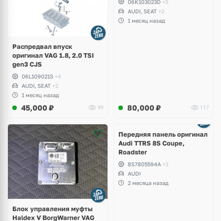
06K103023D
+5
B8, Golf VII Alltrack, Seat
AUDI, SEAT
+2
Leon
1 месяц назад
Распредвал впуск
оригинал VAG 1.8, 2.0 TSI
gen3 CJS
06L109021S
+4
AUDI, SEAT
+2
1 месяц назад
45,000
₽
80,000
₽
99
117
Ещё
2 фото
Передняя панель оригинал
Audi TTRS 8S Coupe,
Roadster
8S7805594A
+3
AUDI
2 месяца назад
Блок управления муфты
Haldex V BorgWarner VAG