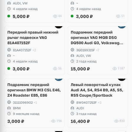
AUDI, VW
~
4 недели назад
4 недели назад
5,000
₽
3,000
₽
44
51
Передний правый нижний
Подрамник передний
рычаг подвески VAG
оригинал VAG MQB DSG
81A407152F
DQ500 Audi Q3, Volkswagen
Tiguan Allspace, Skoda
81A407152F
+2
3Q0199315F
+7
Kodiaq
~
AUDI, VW
4 недели назад
2 года назад
3,000
₽
15,000
₽
56
1187
Подрамник передний
Левый поворотный кулак
оригинал BMW M3 CSL E46,
Audi A4, S4, RS4 B9, A5, S5,
Z4 Roadster E85, E86
RS5 Сoupe/Sportback
31111096902
+1
8W0407253F
+3
BMW
AUDI
9 месяцев назад
3 года назад
3,000
₽
16,400
₽
194
830
Ещё