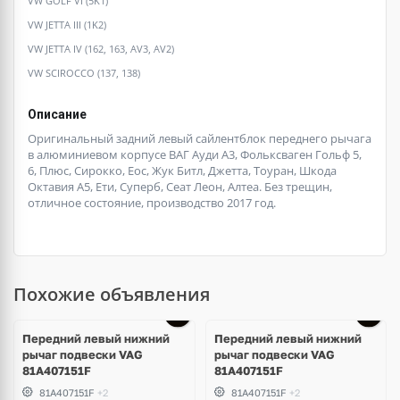
VW GOLF VI (5K1)
VW JETTA III (1K2)
VW JETTA IV (162, 163, AV3, AV2)
VW SCIROCCO (137, 138)
Описание
Оригинальный задний левый сайлентблок переднего рычага
в алюминиевом корпусе ВАГ Ауди А3, Фольксваген Гольф 5,
6, Плюс, Сирокко, Еос, Жук Битл, Джетта, Тоуран, Шкода
Октавия А5, Ети, Суперб, Сеат Леон, Алтеа. Без трещин,
отличное состояние, производство 2017 год.
Похожие объявления
Передний левый нижний
Передний левый нижний
рычаг подвески VAG
рычаг подвески VAG
81A407151F
81A407151F
81A407151F
+2
81A407151F
+2