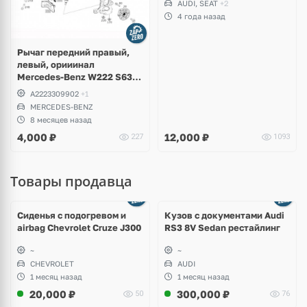
AUDI, SEAT
+2
4 года назад
Рычаг передний правый,
левый, орииинал
Mercedes-Benz W222 S63
AMG 4Matic
A2223309902
+1
MERCEDES-BENZ
8 месяцев назад
4,000
₽
12,000
₽
227
1093
Товары продавца
Ещё
8 фото
Сиденья с подогревом и
Кузов с документами Audi
airbag Chevrolet Cruze J300
RS3 8V Sedan рестайлинг
~
~
CHEVROLET
AUDI
1 месяц назад
1 месяц назад
20,000
₽
300,000
₽
50
76