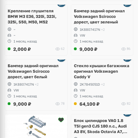
Ещё
1 фото
Крепление глушителя
Бампер задний оригинал
BMW M3 E36, 320i, 323i,
Volkswagen Scirocco
325i, S50, M50, M52
дорест, цвет зеленый
~
1K8807417N
+2
~
VW
1 месяц назад
1 месяц назад
2,000
₽
9,000
₽
62
86
Бампер задний оригинал
Стекло крышки багажника
Volkswagen Scirocco
оригинал Volkswagen
дорест, цвет белый
Caddy V
1K8807417N
+2
2K7845051D
+2
VW
VW
1 месяц назад
1 месяц назад
9,000
₽
64,100
₽
78
82
Ещё
2 фото
Блок цилиндров VAG 1.8
TSI gen3 CJS 180 л.с., Audi
A3 8V, Skoda Octavia A7,
Superb, Volkswagen Passat