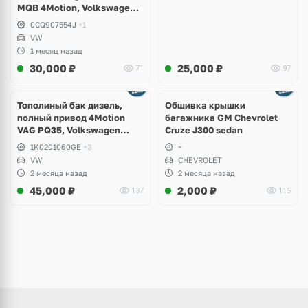
MQB 4Motion, Volkswagen
Tiguan
0CQ907554J
+1
VW
1 месяц назад
30,000
₽
25,000
₽
71
97
Тополиный бак дизель,
Обшивка крышки
полный привод 4Motion
багажника GM Chevrolet
VAG PQ35, Volkswagen
Cruze J300 sedan
Scirocco, Golf V, VI, Skoda
1K0201060GE
+3
~
Yeti, Octavia A5, Superb,
VW
CHEVROLET
Audi A3, Seat Altea
2 месяца назад
2 месяца назад
45,000
₽
2,000
₽
137
115