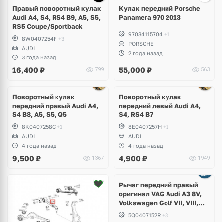
2 фото
Правый поворотный кулак
Кулак передний Porsche
Audi A4, S4, RS4 B9, A5, S5,
Panamera 970 2013
RS5 Сoupe/Sportback
97034115704
+1
8W0407254F
+3
PORSCHE
AUDI
2 года назад
3 года назад
16,400
₽
55,000
₽
799
563
Поворотный кулак
Поворотный кулак
передний правый Audi A4,
передний левый Audi A4,
S4 B8, A5, S5, Q5
S4, RS4 B7
8K0407258C
+1
8E0407257H
+1
AUDI
AUDI
4 года назад
4 года назад
9,500
₽
4,900
₽
1367
1949
Ещё
1 фото
Рычаг передний правый
оригинал VAG Audi A3 8V,
Volkswagen Golf VII, VIII,
Skoda Octavia A7, A8, Seat
5Q0407152R
+3
Leon