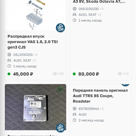
A3 8V, Skoda Octavia A7,
Superb, Volkswagen Passat
06K103023D
+5
B8, Golf VII Alltrack, Seat
AUDI, SEAT
+2
Leon
1 месяц назад
Распредвал впуск
оригинал VAG 1.8, 2.0 TSI
gen3 CJS
06L109021S
+4
AUDI, SEAT
+2
1 месяц назад
45,000
₽
80,000
₽
100
119
Ещё
2 фото
Передняя панель оригинал
Audi TTRS 8S Coupe,
Roadster
8S7805594A
+3
AUDI
2 месяца назад