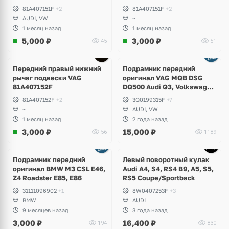
81A407151F
+2
81A407151F
+2
AUDI, VW
~
1 месяц назад
1 месяц назад
5,000
₽
3,000
₽
45
51
Передний правый нижний
Подрамник передний
рычаг подвески VAG
оригинал VAG MQB DSG
81A407152F
DQ500 Audi Q3, Volkswagen
Tiguan Allspace, Skoda
81A407152F
+2
3Q0199315F
+7
Kodiaq
~
AUDI, VW
1 месяц назад
2 года назад
3,000
₽
15,000
₽
56
1189
Подрамник передний
Левый поворотный кулак
оригинал BMW M3 CSL E46,
Audi A4, S4, RS4 B9, A5, S5,
Z4 Roadster E85, E86
RS5 Сoupe/Sportback
31111096902
+1
8W0407253F
+3
BMW
AUDI
9 месяцев назад
3 года назад
3,000
₽
16,400
₽
194
830