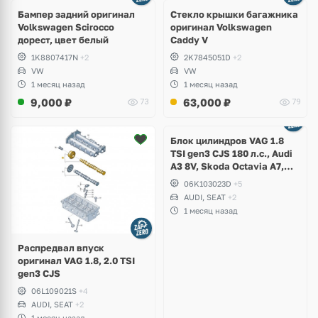
Бампер задний оригинал
Стекло крышки багажника
Volkswagen Scirocco
оригинал Volkswagen
дорест, цвет белый
Caddy V
1K8807417N
+2
2K7845051D
+2
VW
VW
1 месяц назад
1 месяц назад
9,000
₽
63,000
₽
73
79
Ещё
2 фото
Блок цилиндров VAG 1.8
TSI gen3 CJS 180 л.с., Audi
A3 8V, Skoda Octavia A7,
Superb, Volkswagen Passat
06K103023D
+5
B8, Golf VII Alltrack, Seat
AUDI, SEAT
+2
Leon
1 месяц назад
Распредвал впуск
оригинал VAG 1.8, 2.0 TSI
gen3 CJS
06L109021S
+4
AUDI, SEAT
+2
1 месяц назад