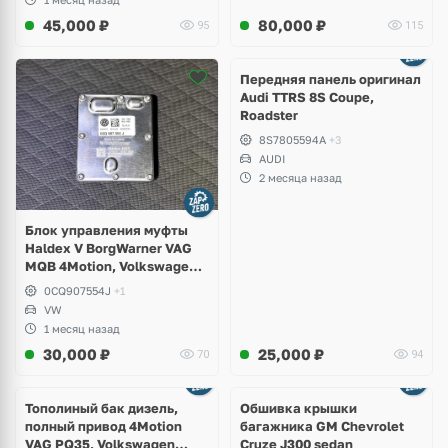
45,000
₽
80,000
₽
95
115
Ещё
2 фото
Передняя панель оригинал
Audi TTRS 8S Coupe,
Roadster
8S7805594A
+3
AUDI
2 месяца назад
Блок управления муфты
Haldex V BorgWarner VAG
MQB 4Motion, Volkswagen
Tiguan
0CQ907554J
+1
VW
1 месяц назад
30,000
₽
25,000
₽
70
94
Тополиный бак дизель,
Обшивка крышки
полный привод 4Motion
багажника GM Chevrolet
VAG PQ35, Volkswagen
Cruze J300 sedan