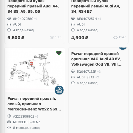
Поворотный кулак
Поворотный кулак
передний правый Audi A4,
передний левый Audi A4,
S4 B8, A5, S5, Q5
S4, RS4 B7
8K0407258C
+1
8E0407257H
+1
AUDI
AUDI
4 года назад
4 года назад
9,500
₽
4,900
₽
1363
1947
Ещё
1 фото
Рычаг передний правый
оригинал VAG Audi A3 8V,
Volkswagen Golf VII, VIII,
Skoda Octavia A7, A8, Seat
5Q0407152R
+3
Leon
AUDI, SEAT
+2
4 года назад
Рычаг передний правый,
левый, орииинал
Mercedes-Benz W222 S63
AMG 4Matic
A2223309902
+1
MERCEDES-BENZ
8 месяцев назад