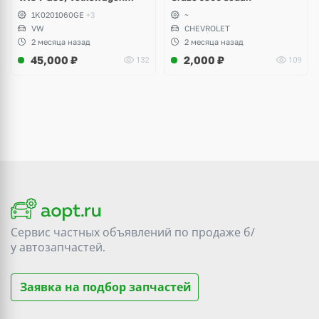
Scirocco, Golf V, VI, Skoda
1K0201060GE
+3
~
Yeti, Octavia A5, Superb,
VW
CHEVROLET
Audi A3, Seat Altea
2 месяца назад
2 месяца назад
45,000
₽
2,000
₽
132
109
Сервис частных объявлений по продаже
б/
у
автозапчастей.
Заявка на подбор запчастей