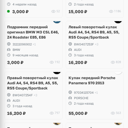
4 недели назад
2 года назад
3,000
₽
15,000
₽
52
1186
Подрамник передний
Левый поворотный кулак
оригинал BMW M3 CSL E46,
Audi A4, S4, RS4 B9, A5, S5,
Z4 Roadster E85, E86
RS5 Сoupe/Sportback
31111096902
+1
8W0407253F
+3
BMW
AUDI
9 месяцев назад
3 года назад
3,000
₽
16,200
₽
192
828
Ещё
2 фото
Правый поворотный кулак
Кулак передний Porsche
Audi A4, S4, RS4 B9, A5, S5,
Panamera 970 2013
RS5 Сoupe/Sportback
97034115704
+1
8W0407254F
+3
PORSCHE
AUDI
2 года назад
3 года назад
16,200
₽
55,000
₽
797
563