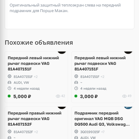
Оригинальный защитный теплоэкран слева на передний
подрамник для Порше Макан.
Похожие объявления
Передний левый нижний
Передний левый нижний
рычаг подвески VAG
рычаг подвески VAG
81A407151F
81A407151F
81A407151F
+2
81A407151F
+2
AUDI, VW
~
4 недели назад
4 недели назад
5,000
₽
3,000
₽
42
49
Передний правый нижний
Подрамник передний
рычаг подвески VAG
оригинал VAG MQB DSG
81A407152F
DQ500 Audi Q3, Volkswagen
Tiguan Allspace, Skoda
81A407152F
+2
3Q0199315F
+7
Kodiaq
~
AUDI, VW