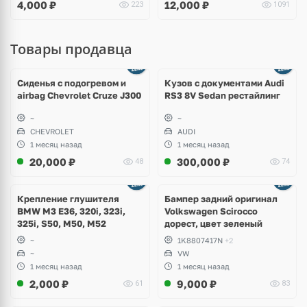
4,000
₽
12,000
₽
223
1091
Товары продавца
Ещё
8 фото
Сиденья с подогревом и
Кузов с документами Audi
airbag Chevrolet Cruze J300
RS3 8V Sedan рестайлинг
~
~
CHEVROLET
AUDI
1 месяц назад
1 месяц назад
20,000
₽
300,000
₽
48
74
Ещё
1 фото
Крепление глушителя
Бампер задний оригинал
BMW M3 E36, 320i, 323i,
Volkswagen Scirocco
325i, S50, M50, M52
дорест, цвет зеленый
~
1K8807417N
+2
~
VW
1 месяц назад
1 месяц назад
2,000
₽
9,000
₽
61
83