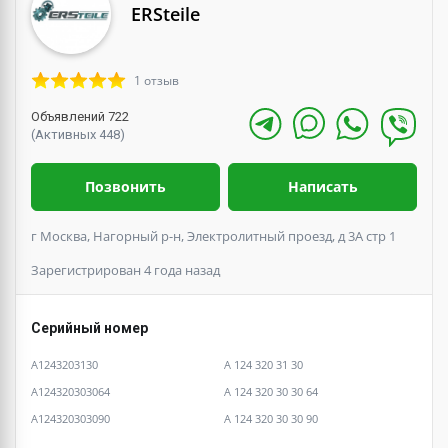
ERSteile
1 отзыв
Объявлений 722
(Активных 448)
Позвонить
Написать
г Москва, Нагорный р-н, Электролитный проезд, д 3А стр 1
Зарегистрирован 4 года назад
Серийный номер
A1243203130
A 124 320 31 30
A124320303064
A 124 320 30 30 64
A124320303090
A 124 320 30 30 90