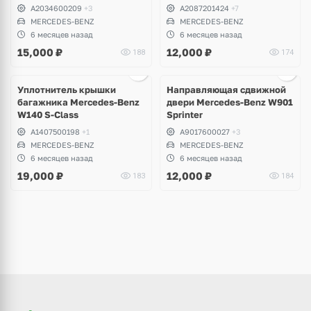
A2034600209
+3
A2087201424
+7
MERCEDES-BENZ
MERCEDES-BENZ
6 месяцев назад
6 месяцев назад
15,000
₽
12,000
₽
188
174
Ещё
1 фото
Уплотнитель крышки
Направляющая сдвижной
багажника Mercedes-Benz
двери Mercedes-Benz W901
W140 S-Class
Sprinter
A1407500198
+1
A9017600027
+3
MERCEDES-BENZ
MERCEDES-BENZ
6 месяцев назад
6 месяцев назад
19,000
₽
12,000
₽
183
184