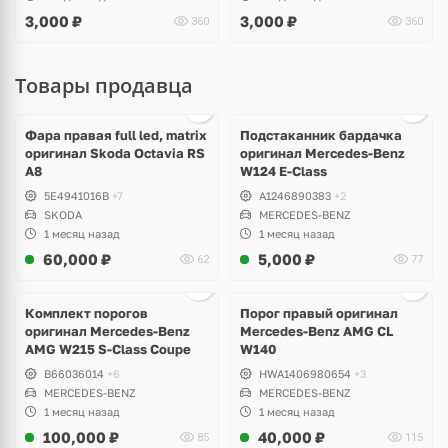
3,000
₽
3,000
₽
360
360
Товары продавца
Ещё
1 фото
Фара правая full led, matrix
Подстаканник бардачка
оригинал Skoda Octavia RS
оригинал Mercedes-Benz
A8
W124 E-Class
5E4941016B
+7
A1246890383
+2
SKODA
MERCEDES-BENZ
1 месяц назад
1 месяц назад
60,000
₽
5,000
₽
62
77
Ещё
1 фото
Комплект порогов
Порог правый оригинал
оригинал Mercedes-Benz
Mercedes-Benz AMG CL
AMG W215 S-Class Coupe
W140
B66036014
+6
HWA1406980654
+3
MERCEDES-BENZ
MERCEDES-BENZ
1 месяц назад
1 месяц назад
100,000
₽
40,000
₽
85
115