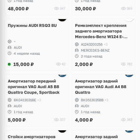
1 год назад
1 год назад
48,000
₽
30,000
₽
347
369
Пружины AUDI RSQ3 8U
Ремкомплект крепления
заднего амортизатора
Mercedes-Benz W124 E-
~
Klass, W201 190, W129 SL
A1243200256
+3
AUDI
MERCEDES-BENZ
4 недели назад
2 года назад
15,000
₽
2,000
₽
42
782
Амортизатор передний
Амортизатор задний
оригинал VAG Audi A5 B8
оригинал VAG Audi A4 B8
Quattro Coupe, Sportback
Quattro
8K0413031BE
+3
8K0513035BB
+3
AUDI
AUDI
1 год назад
1 год назад
5,000
₽
4,000
₽
337
383
Стойки амортизаторов
Амортизатор задний