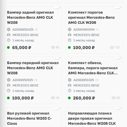
Бампер задний оригинал
Комплект порогов
Mercedes-Benz AMG CLK
оригинал Mercedes-Benz
W208
AMG CLK W208
A2088850425
+3
A2086980954
+7
MERCEDES-BENZ
MERCEDES-BENZ
1 месяц назад
1 месяц назад
65,000
₽
100,000
₽
85
101
Ещё
8 фото
Бампер передний оригинал
Комплект обвеса,
Mercedes-Benz AMG CLK
бампера, пороги оригинал
W208
AMG Mercedes-Benz CLK
W208
A2088850525
+3
A2088850325
+9
MERCEDES-BENZ
MERCEDES-BENZ
1 месяц назад
1 месяц назад
100,000
₽
260,000
₽
90
83
Ещё
3 фото
Вал рулевой оригинал
Направляющая планка
Mercedes-Benz W203 C-
двери правая оригинал
Class
Mercedes-Benz W208 CLK