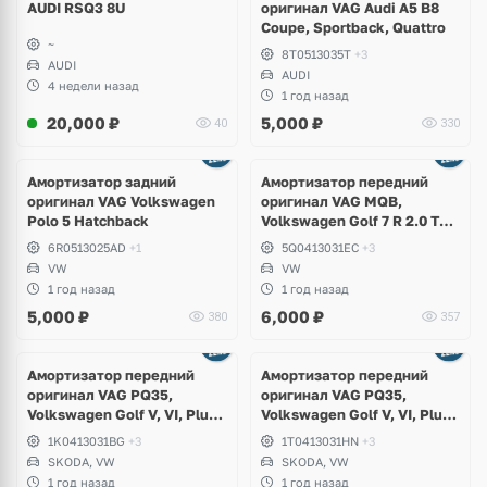
AUDI RSQ3 8U
оригинал VAG Audi A5 B8
Coupe, Sportback, Quattro
~
8T0513035T
+3
AUDI
AUDI
4 недели назад
1 год назад
20,000
₽
5,000
₽
40
330
Амортизатор задний
Амортизатор передний
оригинал VAG Volkswagen
оригинал VAG MQB,
Polo 5 Hatchback
Volkswagen Golf 7 R 2.0 TSI
4Motion
6R0513025AD
+1
5Q0413031EC
+3
VW
VW
1 год назад
1 год назад
5,000
₽
6,000
₽
380
357
Амортизатор передний
Амортизатор передний
оригинал VAG PQ35,
оригинал VAG PQ35,
Volkswagen Golf V, VI, Plus,
Volkswagen Golf V, VI, Plus,
Skoda Octavia A5, Yeti
Jetta, Scirocco, Skoda
1K0413031BG
+3
1T0413031HN
+3
Octavia A5
SKODA, VW
SKODA, VW
1 год назад
1 год назад