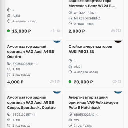
заднего амортизатора
Mercedes-Benz W124 E-
~
Klass, W201 190, W129 SL
A1243200256
+3
AUDI
MERCEDES-BENZ
4 недели назад
2 года назад
15,000
₽
2,000
₽
43
782
Амортизатор задний
Стойки амортизаторов
оригинал VAG Audi A4 B8
AUDI RSQ3 8U
Quattro
~
8K0513035BB
+3
AUDI
AUDI
4 недели назад
1 год назад
4,000
₽
20,000
₽
385
42
Амортизатор задний
Амортизатор задний
оригинал VAG Audi A5 B8
оригинал VAG Volkswagen
Coupe, Sportback, Quattro
Polo 5 Hatchback
8T0513035T
+3
6R0513025AD
+1
AUDI
VW
1 год назад
1 год назад