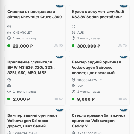
Ещё
8 фото
Сиденья с подогревом и
Кузов с документами Audi
airbag Chevrolet Cruze J300
RS3 8V Sedan рестайлинг
~
~
CHEVROLET
AUDI
1 месяц назад
1 месяц назад
20,000
₽
300,000
₽
50
76
Ещё
1 фото
Крепление глушителя
Бампер задний оригинал
BMW M3 E36, 320i, 323i,
Volkswagen Scirocco
325i, S50, M50, M52
дорест, цвет зеленый
~
1K8807417N
+2
~
VW
1 месяц назад
1 месяц назад
2,000
₽
9,000
₽
62
85
Бампер задний оригинал
Стекло крышки багажника
Volkswagen Scirocco
оригинал Volkswagen
дорест, цвет белый
Caddy V
1K8807417N
+2
2K7845051D
+2