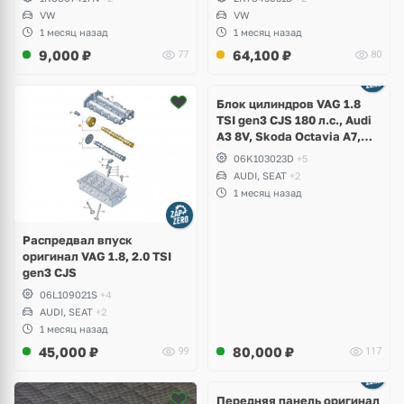
VW
VW
1 месяц назад
1 месяц назад
9,000
₽
64,100
₽
77
80
Ещё
2 фото
Блок цилиндров VAG 1.8
TSI gen3 CJS 180 л.с., Audi
A3 8V, Skoda Octavia A7,
Superb, Volkswagen Passat
06K103023D
+5
B8, Golf VII Alltrack, Seat
AUDI, SEAT
+2
Leon
1 месяц назад
Распредвал впуск
оригинал VAG 1.8, 2.0 TSI
gen3 CJS
06L109021S
+4
AUDI, SEAT
+2
1 месяц назад
45,000
₽
80,000
₽
99
117
Ещё
2 фото
Передняя панель оригинал