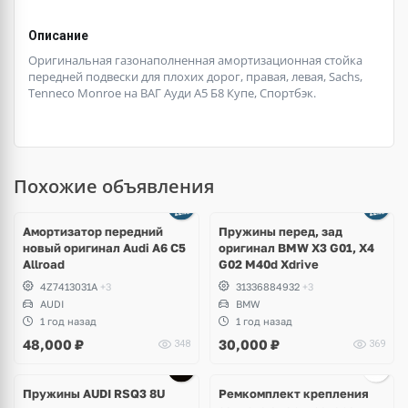
Описание
Оригинальная газонаполненная амортизационная стойка
передней подвески для плохих дорог, правая, левая, Sachs,
Tenneco Monroe на ВАГ Ауди А5 Б8 Купе, Спортбэк.
Похожие объявления
Амортизатор передний
Пружины перед, зад
новый оригинал Audi A6 C5
оригинал BMW X3 G01, X4
Allroad
G02 M40d Xdrive
4Z7413031A
+3
31336884932
+3
AUDI
BMW
1 год назад
1 год назад
48,000
₽
30,000
₽
348
369
Пружины AUDI RSQ3 8U
Ремкомплект крепления