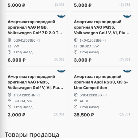
5,000
₽
5,000
₽
331
381
Амортизатор передний
Амортизатор передний
оригинал VAG MQB,
оригинал VAG PQ35,
Volkswagen Golf 7 R 2.0 TSI
Volkswagen Golf V, VI, Plus,
4Motion
Skoda Octavia A5, Yeti
5Q0413031EC
+3
1K0413031BG
+3
VW
SKODA, VW
1 год назад
1 год назад
6,000
₽
3,000
₽
358
361
Амортизатор передний
Амортизатор передний
оригинал VAG PQ35,
оригинал Audi RSQ3, Q3 S-
Volkswagen Golf V, VI, Plus,
Line Competition
Jetta, Scirocco, Skoda
1T0413031HN
+3
5N0413031BD
+3
Octavia A5
SKODA, VW
AUDI
1 год назад
1 год назад
3,000
₽
35,500
₽
361
771
Товары продавца