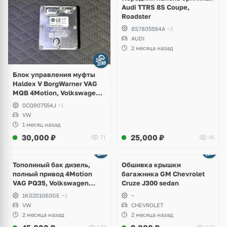
Audi TTRS 8S Coupe,
Roadster
8S7805594A
+3
AUDI
2 месяца назад
Блок управления муфты
Haldex V BorgWarner VAG
MQB 4Motion, Volkswagen
Tiguan
0CQ907554J
+1
VW
1 месяц назад
30,000
₽
25,000
₽
71
96
Тополиный бак дизель,
Обшивка крышки
полный привод 4Motion
багажника GM Chevrolet
VAG PQ35, Volkswagen
Cruze J300 sedan
Scirocco, Golf V, VI, Skoda
1K0201060GE
+3
~
Yeti, Octavia A5, Superb,
VW
CHEVROLET
Audi A3, Seat Altea
2 месяца назад
2 месяца назад