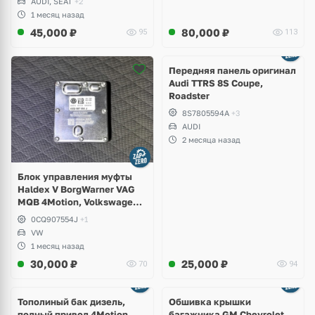
AUDI, SEAT
+2
1 месяц назад
45,000
₽
80,000
₽
95
113
Ещё
2 фото
Передняя панель оригинал
Audi TTRS 8S Coupe,
Roadster
8S7805594A
+3
AUDI
2 месяца назад
Блок управления муфты
Haldex V BorgWarner VAG
MQB 4Motion, Volkswagen
Tiguan
0CQ907554J
+1
VW
1 месяц назад
30,000
₽
25,000
₽
70
94
Тополиный бак дизель,
Обшивка крышки
полный привод 4Motion
багажника GM Chevrolet