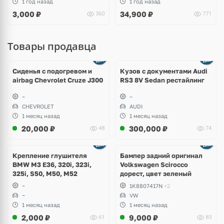
1 год назад
1 год назад
3,000
₽
34,900
₽
360
771
Товары продавца
Ещё
8 фото
Сиденья с подогревом и
Кузов с документами Audi
airbag Chevrolet Cruze J300
RS3 8V Sedan рестайлинг
~
~
CHEVROLET
AUDI
1 месяц назад
1 месяц назад
20,000
₽
300,000
₽
48
74
Ещё
1 фото
Крепление глушителя
Бампер задний оригинал
BMW M3 E36, 320i, 323i,
Volkswagen Scirocco
325i, S50, M50, M52
дорест, цвет зеленый
~
1K8807417N
+2
~
VW
1 месяц назад
1 месяц назад
2,000
₽
9,000
₽
61
83