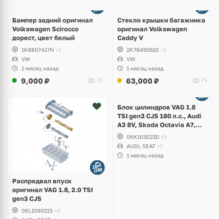
Бампер задний оригинал
Стекло крышки багажника
Volkswagen Scirocco
оригинал Volkswagen
дорест, цвет белый
Caddy V
1K8807417N
+2
2K7845051D
+2
VW
VW
1 месяц назад
1 месяц назад
9,000
₽
63,000
₽
73
79
Ещё
2 фото
Блок цилиндров VAG 1.8
TSI gen3 CJS 180 л.с., Audi
A3 8V, Skoda Octavia A7,
Superb, Volkswagen Passat
06K103023D
+5
B8, Golf VII Alltrack, Seat
AUDI, SEAT
+2
Leon
1 месяц назад
Распредвал впуск
оригинал VAG 1.8, 2.0 TSI
gen3 CJS
06L109021S
+4