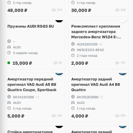
1 год назад
1 год назад
48,000
₽
30,000
₽
343
368
Пружины AUDI RSQ3 8U
Ремкомплект крепления
заднего амортизатора
Mercedes-Benz W124 E-
~
Klass, W201 190, W129 SL
A1243200256
+3
AUDI
MERCEDES-BENZ
3 недели назад
2 года назад
15,000
₽
2,000
₽
42
781
Амортизатор передний
Амортизатор задний
оригинал VAG Audi A5 B8
оригинал VAG Audi A4 B8
Quattro Coupe, Sportback
Quattro
8K0413031BE
+3
8K0513035BB
+3
AUDI
AUDI
1 год назад
1 год назад
5,000
₽
4,000
₽
336
383
Стойки амортизаторов
Амортизатор задний