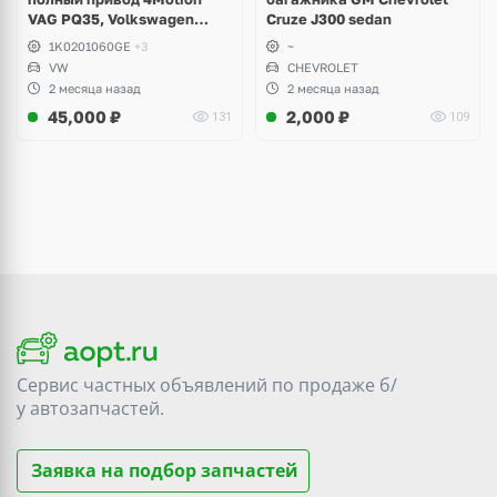
VAG PQ35, Volkswagen
Cruze J300 sedan
Scirocco, Golf V, VI, Skoda
1K0201060GE
+3
~
Yeti, Octavia A5, Superb,
VW
CHEVROLET
Audi A3, Seat Altea
2 месяца назад
2 месяца назад
45,000
₽
2,000
₽
131
109
Сервис частных объявлений по продаже
б/
у
автозапчастей.
Заявка на подбор запчастей