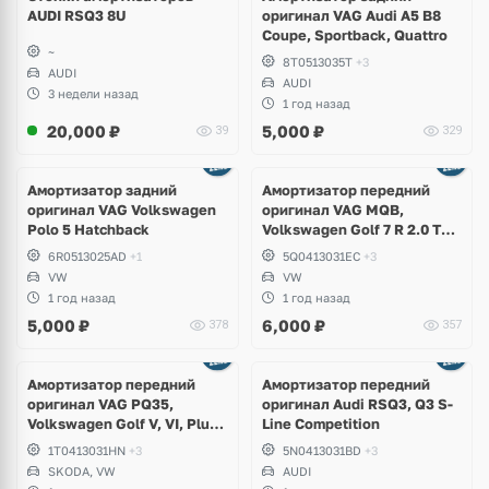
AUDI RSQ3 8U
оригинал VAG Audi A5 B8
Coupe, Sportback, Quattro
~
8T0513035T
+3
AUDI
AUDI
3 недели назад
1 год назад
20,000
₽
5,000
₽
39
329
Амортизатор задний
Амортизатор передний
оригинал VAG Volkswagen
оригинал VAG MQB,
Polo 5 Hatchback
Volkswagen Golf 7 R 2.0 TSI
4Motion
6R0513025AD
+1
5Q0413031EC
+3
VW
VW
1 год назад
1 год назад
5,000
₽
6,000
₽
378
357
Амортизатор передний
Амортизатор передний
оригинал VAG PQ35,
оригинал Audi RSQ3, Q3 S-
Volkswagen Golf V, VI, Plus,
Line Competition
Jetta, Scirocco, Skoda
1T0413031HN
+3
5N0413031BD
+3
Octavia A5
SKODA, VW
AUDI