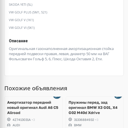
SKODA YETI (5L)
VW GOLF PLUS (5M1, 521)
VW GOLF V (1K1)
VW GOLF VI (5K1)
Описание
Оригинальная газонаполненная амортизационная стойка
передней подвески правая, левая, диаметр 50 мм на ВАГ
Фольксваген Гольф 5, 6, Плюс, Шкода Октавия 2, Ети.
Похожие объявления
Амортизатор передний
Пружины перед, зад
новый оригинал Audi A6 C5
оригинал BMW X3 G01, X4
Allroad
G02 M40d Xdrive
4Z7413031A
+3
31336884932
+3
AUDI
BMW