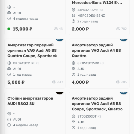
Mercedes-Benz W124 E-
~
Klass, W201 190, W129 SL
A1243200256
+3
AUDI
MERCEDES-BENZ
4 недели назад
2 года назад
15,000
₽
2,000
₽
43
782
Амортизатор передний
Амортизатор задний
оригинал VAG Audi A5 B8
оригинал VAG Audi A4 B8
Quattro Coupe, Sportback
Quattro
8K0413031BE
+3
8K0513035BB
+3
AUDI
AUDI
1 год назад
1 год назад
5,000
₽
4,000
₽
339
385
Стойки амортизаторов
Амортизатор задний
AUDI RSQ3 8U
оригинал VAG Audi A5 B8
Coupe, Sportback, Quattro
~
8T0513035T
+3
AUDI
AUDI
4 недели назад
1 год назад