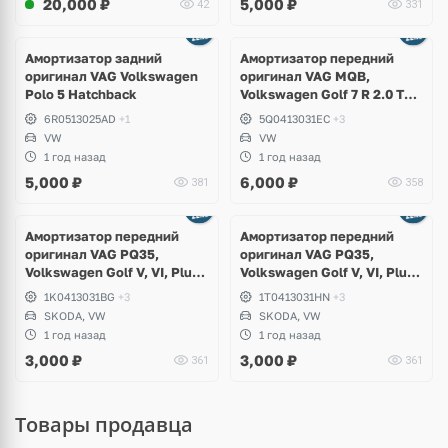
20,000
₽
5,000
₽
42
331
Амортизатор задний
Амортизатор передний
оригинал VAG Volkswagen
оригинал VAG MQB,
Polo 5 Hatchback
Volkswagen Golf 7 R 2.0 TSI
4Motion
6R0513025AD
+1
5Q0413031EC
+3
VW
VW
1 год назад
1 год назад
5,000
₽
6,000
₽
381
358
Амортизатор передний
Амортизатор передний
оригинал VAG PQ35,
оригинал VAG PQ35,
Volkswagen Golf V, VI, Plus,
Volkswagen Golf V, VI, Plus,
Skoda Octavia A5, Yeti
Jetta, Scirocco, Skoda
1K0413031BG
+3
1T0413031HN
+3
Octavia A5
SKODA, VW
SKODA, VW
1 год назад
1 год назад
3,000
₽
3,000
₽
361
361
Товары продавца
Ещё