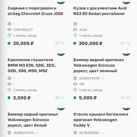
8 фото
Сиденья с подогревом и
Кузов с документами Audi
airbag Chevrolet Cruze J300
RS3 8V Sedan рестайлинг
~
~
CHEVROLET
AUDI
1 месяц назад
1 месяц назад
20,000
₽
300,000
₽
50
76
Ещё
1 фото
Крепление глушителя
Бампер задний оригинал
BMW M3 E36, 320i, 323i,
Volkswagen Scirocco
325i, S50, M50, M52
дорест, цвет зеленый
~
1K8807417N
+2
~
VW
1 месяц назад
1 месяц назад
2,000
₽
9,000
₽
62
86
Бампер задний оригинал
Стекло крышки багажника
Volkswagen Scirocco
оригинал Volkswagen
дорест, цвет белый
Caddy V
1K8807417N
+2
2K7845051D
+2