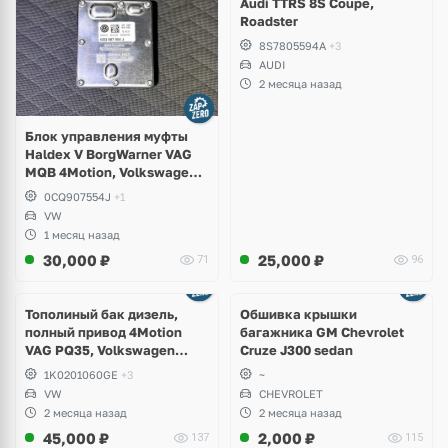
Audi TTRS 8S Coupe,
Roadster
8S7805594A
+3
AUDI
2 месяца назад
Блок управления муфты
Haldex V BorgWarner VAG
MQB 4Motion, Volkswagen
Tiguan
0CQ907554J
+1
VW
1 месяц назад
30,000
₽
25,000
₽
71
96
Тополиный бак дизель,
Обшивка крышки
полный привод 4Motion
багажника GM Chevrolet
VAG PQ35, Volkswagen
Cruze J300 sedan
Scirocco, Golf V, VI, Skoda
1K0201060GE
+3
~
Yeti, Octavia A5, Superb,
VW
CHEVROLET
Audi A3, Seat Altea
2 месяца назад
2 месяца назад
45,000
₽
2,000
₽
137
115