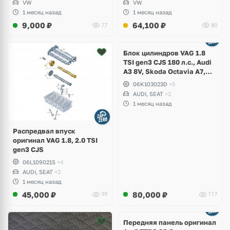
VW
VW
1 месяц назад
1 месяц назад
9,000
₽
64,100
₽
77
80
Ещё
2 фото
Блок цилиндров VAG 1.8
TSI gen3 CJS 180 л.с., Audi
A3 8V, Skoda Octavia A7,
Superb, Volkswagen Passat
06K103023D
+5
B8, Golf VII Alltrack, Seat
AUDI, SEAT
+2
Leon
1 месяц назад
Распредвал впуск
оригинал VAG 1.8, 2.0 TSI
gen3 CJS
06L109021S
+4
AUDI, SEAT
+2
1 месяц назад
45,000
₽
80,000
₽
99
117
Ещё
2 фото
Передняя панель оригинал