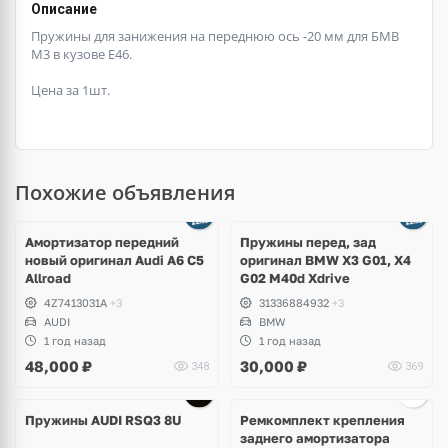
Описание
Пружины для занижения на переднюю ось -20 мм для БМВ
М3 в кузове Е46.
Цена за 1шт.
Похожие объявления
Амортизатор передний
Пружины перед, зад
новый оригинал Audi A6 C5
оригинал BMW X3 G01, X4
Allroad
G02 M40d Xdrive
4Z7413031A
+3
31336884932
+3
AUDI
BMW
1 год назад
1 год назад
48,000
₽
30,000
₽
348
369
Пружины AUDI RSQ3 8U
Ремкомплект крепления
заднего амортизатора