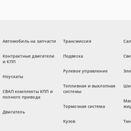
Автомобиль на запчасти
Трансмиссия
Са
Контрактные двигатели
Подвеска
Све
и КПП
Рулевое управление
Эл
Ноускаты
Топливная и выхлопная
Ши
СВАП комплекты КПП и
системы
полного привода
Мас
Тормозная система
жи
Двигатель
Кузов
Тюн