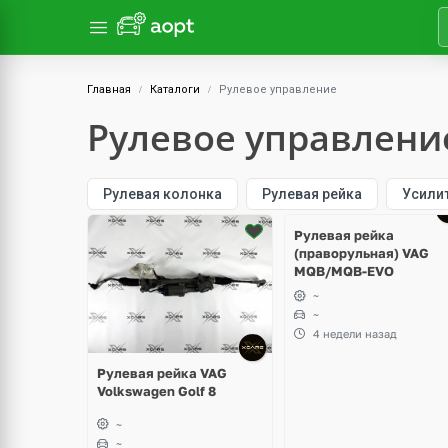
Главная
Каталоги
Рулевое управление
Рулевое управлени
Рулевая колонка
Рулевая рейка
Усили
Ещё
1 фото
Рулевая рейка
(праворульная) VAG
MQB/MQB-EVO
~
~
4 недели назад
Рулевая рейка VAG
Volkswagen Golf 8
~
~