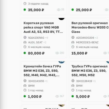
3 недели назад
35,000
₽
25,000
₽
33
Ещё
6 фото
Короткая рулевая
Вал рулевой оригинал
рейка спорт VAG MQB
Mercedes-Benz W203 C
Audi A3, S3, RS3 8V, TTS,
Class
TTRS 8S, Volkswagen
5Q1423056G
+9
A2034600209
+3
Golf 7.5 R, GTI, Arteon, T-
AUDI, SEAT
+2
MERCEDES-BENZ
Roc, Seat Leon, Cupra
6 месяцев назад
6 месяцев назад
80,000
₽
15,000
₽
200
1
Кронштейн бачка ГУРа
Трубка ГУРа оригинал
BMW M3 E36, Z3, S50,
BMW M3 E36, Z3, S50,
S52, M40, M42, M43,
S52, M50, M52
M50, M51, M52
32411141655
+1
32411138419
+1
BMW
BMW
1 год назад
1 год назад
1,000
₽
5,000
₽
367
3
щё
Ещё
Ещё
ото
1 фото
1 фото