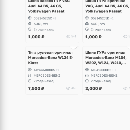
Шкив насоса ГУР VAG
Шкив ГУРа оригинал
Audi A4 B5, A6 C5,
VAG, Audi A4 B5, A6 C5,
Volkswagen Passat
Volkswagen Passat
058145255C
+1
058145255D
+1
AUDI, VW
AUDI, VW
2 года назад
2 года назад
1,000
₽
1,000
₽
541
5
Ещё
2 фото
Тяга рулевая оригинал
Шкив ГУРа оригинал
Mercedes-Benz W124 E-
Mercedes-Benz M104,
Klass
W202, W124, W210,
W140, W129
A1244600805
+1
A1042300015
+3
MERCEDES-BENZ
MERCEDES-BENZ
2 года назад
2 года назад
7,500
₽
3,000
₽
440
7