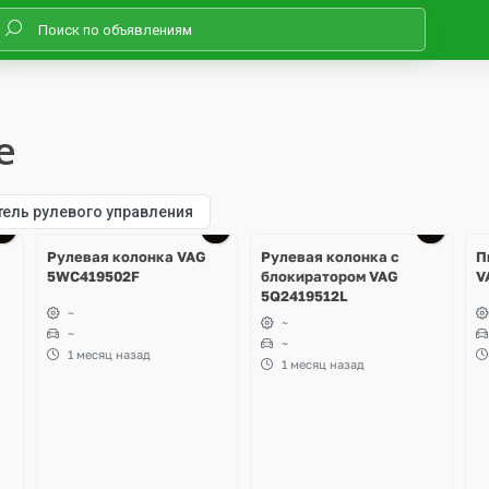
е
тель рулевого управления
Ещё
1 фото
Рулевая колонка VAG
Рулевая колонка с
П
5WC419502F
блокиратором VAG
V
5Q2419512L
~
~
~
~
1 месяц назад
1 месяц назад