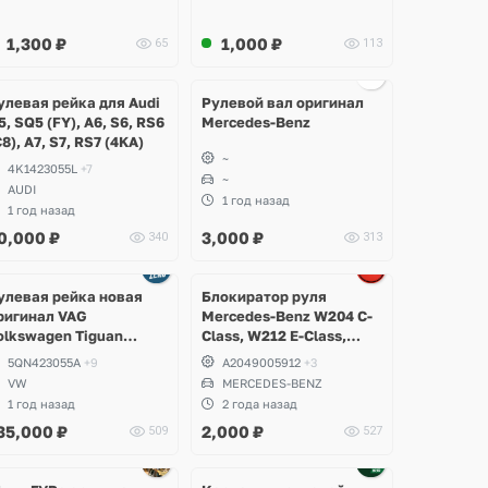
1,300
₽
1,000
₽
65
113
Ещё
6 фото
улевая рейка для Audi
Рулевой вал оригинал
5, SQ5 (FY), A6, S6, RS6
Mercedes-Benz
С8), A7, S7, RS7 (4KA)
~
4K1423055L
+7
~
AUDI
1 год назад
1 год назад
0,000
₽
3,000
₽
340
313
улевая рейка новая
Блокиратор руля
ригинал VAG
Mercedes-Benz W204 C-
olkswagen Tiguan
Class, W212 E-Class,
llspace USA
W172 SLK
5QN423055A
+9
A2049005912
+3
VW
MERCEDES-BENZ
1 год назад
2 года назад
35,000
₽
2,000
₽
509
527
Ещё
Ещё
Ещё
1 фото
1 фото
1 фото