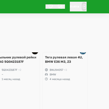
Войти
Ещё
Ещё
1 фото
1 фото
ыльник рулевой рейки
Тяга рулевая левая 4U,
AG 5Q0423187F
BMW E36 M3, Z3
5Q0423187F
+2
BWJ94057
+3
~
BMW
1 месяц назад
4 месяца назад