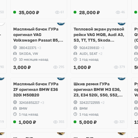
35,000
₽
28,000
₽
50
61
46
Масляный бачок ГУРа
Тепловой экран рулевой
Р
-
оригинал VAG
рейки VAG MQB, Audi A3,
Q
Volkswagen Passat B5,
S3, TT, TTS, Skoda
(
Skoda Superb 1
Octavia, Superb, Kodiaq,
3B0422371
+3
5Q1423981D
+3
Karoq, Volkswagen
SKODA, VW
AUDI, SEAT
+2
Tiguan, Arteon, Passat
10 месяцев назад
1 год назад
B8, Taos, Tayron, Taos, T-
3,000
₽
1,000
₽
5
90
295
379
Roc, Golf 7.5, 8, Seat
Leon
Ещё
Ещё
1 фото
4 фото
Масляный бачок ГУРа
Шкив ремня ГУРа
Р
ZF оригинал BMW E36
оригинал BMW M3 E36,
о
320i M50B20
Z3, E34 520i, S50, S52,
V
M42, M50, M52
A
32416851217
+3
32421722555
+2
BMW
BMW
1 год назад
1 год назад
1,000
₽
5,000
₽
1
19
355
321
Ещё
Ещё
1 фото
1 фото