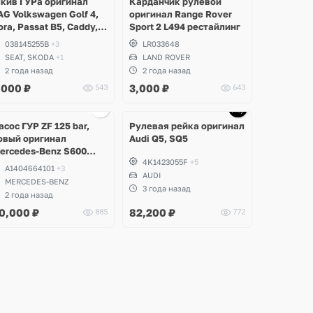
кив ГУРа оригинал
Карданчик рулевой
AG Volkswagen Golf 4,
оригинал Range Rover
ora, Passat B5, Caddy,
Sport 2 L494 рестайлинг
olo, Beetle, Transporter,
038145255B
+3
LR033648
koda Octavia, Seat
SEAT, SKODA
+1
LAND ROVER
eon, Toledo, Cordoba,
2 года назад
2 года назад
rosa
,000
₽
3,000
₽
543
643
Ещё
2 фото
асос ГУР ZF 125 bar,
Рулевая рейка оригинал
овый оригинал
Audi Q5, SQ5
ercedes-Benz S600
4K1423055F
+5
140 M120
A1404664101
+3
AUDI
MERCEDES-BENZ
3 года назад
2 года назад
0,000
₽
82,200
₽
885
772