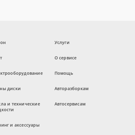
лон
Услуги
т
О сервисе
ектрооборудование
Помощь
ны диски
Авторазборкам
ла и технические
Автосервисам
дкости
инг и аксессуары