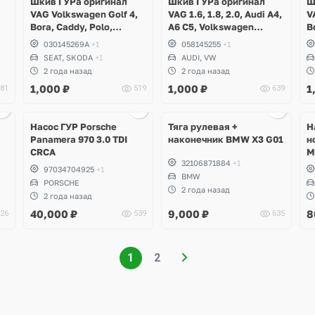
Шкив ГУРа оригинал
Шкив ГУРа оригинал
Ш
VAG Volkswagen Golf 4,
VAG 1.6, 1.8, 2.0, Audi A4,
V
Bora, Caddy, Polo,
A6 C5, Volkswagen
B
Beetle, Skoda Octavia,
Passat B5
P
030145269A
+1
058145255
+1
Felicia, Seat Leon, Arosa,
S
SEAT, SKODA
+1
AUDI, VW
Toledo, Cordoba
L
2 года назад
2 года назад
A
1,000
₽
1,000
₽
1
81
519
639
Ещё
4 фото
Насос ГУР Porsche
Тяга рулевая +
Н
Panamera 970 3.0 TDI
наконечник BMW X3 G01
н
CRCA
M
32106871884
+1
W
97034704925
+1
BMW
PORSCHE
2 года назад
2 года назад
40,000
₽
9,000
₽
8
26
539
635
1
2