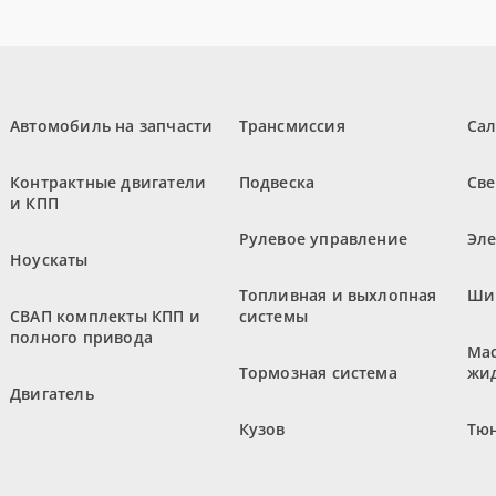
Автомобиль на запчасти
Трансмиссия
Са
Контрактные двигатели
Подвеска
Све
и КПП
Рулевое управление
Эл
Ноускаты
Топливная и выхлопная
Ши
СВАП комплекты КПП и
системы
полного привода
Мас
Тормозная система
жи
Двигатель
Кузов
Тюн