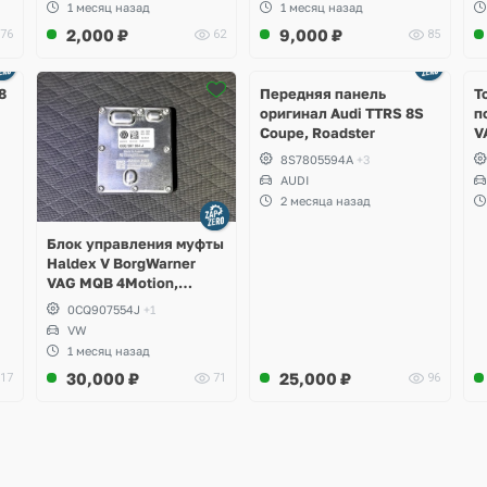
1 месяц назад
1 месяц назад
2,000
₽
9,000
₽
76
62
85
Ещё
2 фото
8
Передняя панель
Т
оригинал Audi TTRS 8S
п
Coupe, Roadster
V
S
8S7805594A
+3
S
AUDI
S
2 месяца назад
A
Блок управления муфты
Haldex V BorgWarner
VAG MQB 4Motion,
Volkswagen Tiguan
0CQ907554J
+1
VW
1 месяц назад
30,000
₽
25,000
₽
17
71
96