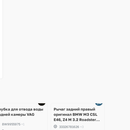
Ещё
1 фото
рубка для отвода воды
Рычаг задний правый
адней камеры VAG
оригинал BMW M3 CSL
E46, Z4 M 3.2 Roadster
8W9955975
+1
E85, E86
33326781626
+3
~