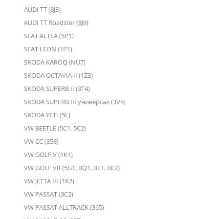
AUDI TT (8J3)
AUDI TT Roadster (8J9)
SEAT ALTEA (5P1)
SEAT LEON (1P1)
SKODA KAROQ (NU7)
SKODA OCTAVIA II (1Z3)
SKODA SUPERB II (3T4)
SKODA SUPERB III универсал (3V5)
SKODA YETI (5L)
VW BEETLE (5C1, 5C2)
VW CC (358)
VW GOLF V (1K1)
VW GOLF VII (5G1, BQ1, BE1, BE2)
VW JETTA III (1K2)
VW PASSAT (3C2)
VW PASSAT ALLTRACK (365)