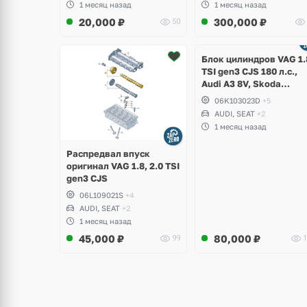
1 месяц назад
1 месяц назад
20,000
₽
300,000
₽
50
Ещё
2 фото
Блок цилиндров VAG 1.
TSI gen3 CJS 180 л.с.,
Audi A3 8V, Skoda
Octavia A7, Superb,
06K103023D
+5
Volkswagen Passat B8,
AUDI, SEAT
+2
Golf VII Alltrack, Seat
1 месяц назад
Leon
Распредвал впуск
оригинал VAG 1.8, 2.0 TSI
gen3 CJS
06L109021S
+4
AUDI, SEAT
+2
1 месяц назад
45,000
₽
80,000
₽
99
1