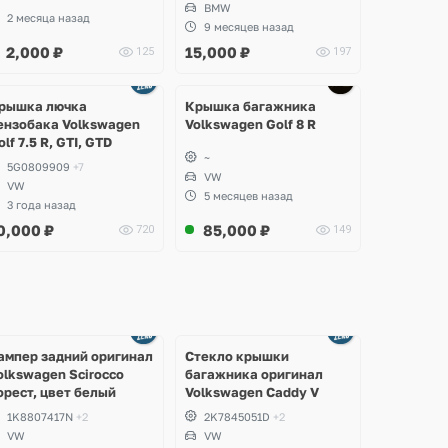
BMW
2 месяца назад
9 месяцев назад
2,000
₽
15,000
₽
125
197
рышка лючка
Крышка багажника
ензобака Volkswagen
Volkswagen Golf 8 R
olf 7.5 R, GTI, GTD
~
5G0809909
+7
VW
VW
5 месяцев назад
3 года назад
0,000
₽
85,000
₽
720
149
Ещё
Ещё
2 фото
8 фото
ампер задний оригинал
Стекло крышки
olkswagen Scirocco
багажника оригинал
орест, цвет белый
Volkswagen Caddy V
1K8807417N
+2
2K7845051D
+2
VW
VW