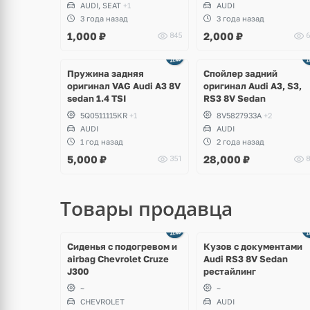
AUDI, SEAT
+1
AUDI
Sharan, Seat Alhambra
3 года назад
3 года назад
1,000
₽
2,000
₽
845
6
Пружина задняя
Спойлер задний
оригинал VAG Audi A3 8V
оригинал Audi A3, S3,
sedan 1.4 TSI
RS3 8V Sedan
5Q0511115KR
+1
8V5827933A
+2
AUDI
AUDI
1 год назад
2 года назад
5,000
₽
28,000
₽
351
8
Товары продавца
щё
Ещё
ото
8 фото
Сиденья с подогревом и
Кузов с документами
airbag Chevrolet Cruze
Audi RS3 8V Sedan
J300
рестайлинг
~
~
CHEVROLET
AUDI