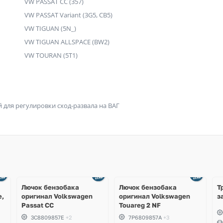
VW PASSAT CC (357)
VW PASSAT Variant (3G5, CB5)
VW TIGUAN (5N_)
VW TIGUAN ALLSPACE (BW2)
VW TOURAN (5T1)
для регулировки сход-развала на ВАГ
Ещё
3 фото
Лючок бензобака
Лючок бензобака
Т
e,
оригинал Volkswagen
оригинал Volkswagen
з
Passat CC
Touareg 2 NF
3C8809857E
+2
7P6809857A
+3