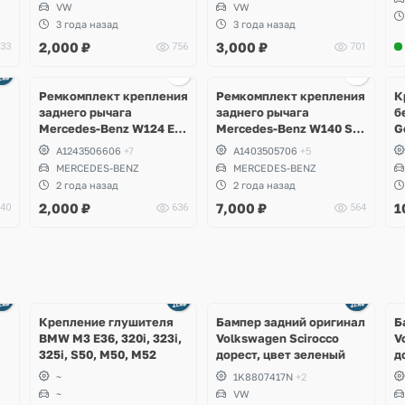
VW
VW
3 года назад
3 года назад
2,000
₽
3,000
₽
33
756
701
Ремкомплект крепления
Ремкомплект крепления
К
заднего рычага
заднего рычага
б
Mercedes-Benz W124 E-
Mercedes-Benz W140 S-
G
Klass, W201 190
Klass S500
A1243506606
+7
A1403505706
+5
MERCEDES-BENZ
MERCEDES-BENZ
2 года назад
2 года назад
2,000
₽
7,000
₽
1
40
636
564
Ещё
Ещё
1 фото
4 фото
Крепление глушителя
Бампер задний оригинал
Б
BMW M3 E36, 320i, 323i,
Volkswagen Scirocco
V
325i, S50, M50, M52
дорест, цвет зеленый
д
~
1K8807417N
+2
~
VW