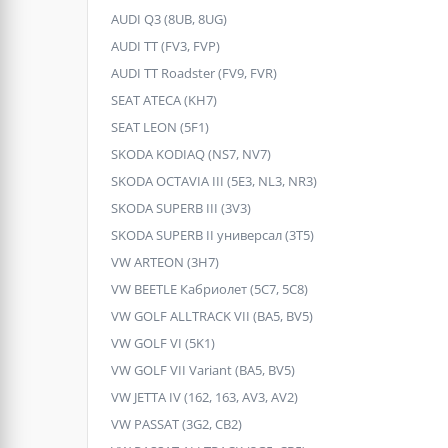
AUDI Q3 (8UB, 8UG)
AUDI TT (FV3, FVP)
AUDI TT Roadster (FV9, FVR)
SEAT ATECA (KH7)
SEAT LEON (5F1)
SKODA KODIAQ (NS7, NV7)
SKODA OCTAVIA III (5E3, NL3, NR3)
SKODA SUPERB III (3V3)
SKODA SUPERB II универсал (3T5)
VW ARTEON (3H7)
VW BEETLE Кабриолет (5C7, 5C8)
VW GOLF ALLTRACK VII (BA5, BV5)
VW GOLF VI (5K1)
VW GOLF VII Variant (BA5, BV5)
VW JETTA IV (162, 163, AV3, AV2)
VW PASSAT (3G2, CB2)