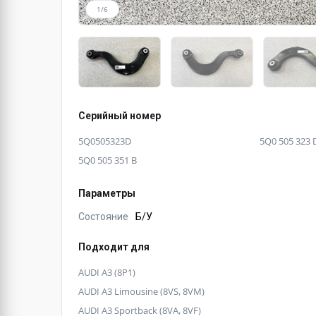
1/6
Серийный номер
5Q0505323D
5Q0 505 323 
5Q0 505 351 B
Параметры
Состояние
Б/У
Подходит для
AUDI A3 (8P1)
AUDI A3 Limousine (8VS, 8VM)
AUDI A3 Sportback (8VA, 8VF)