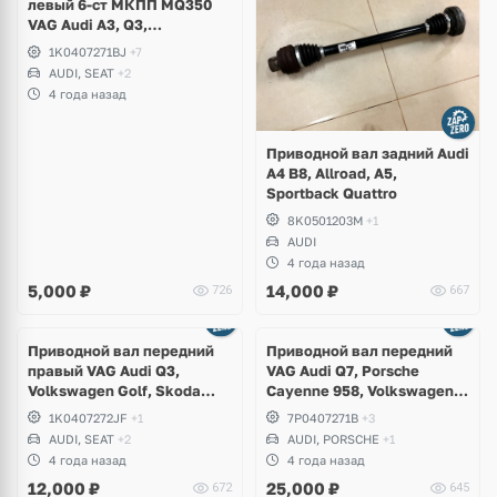
левый 6-ст МКПП MQ350
VAG Audi A3, Q3,
Volkswagen Golf V, VI, Jetta,
1K0407271BJ
+7
Scirocco, Passat, Touran,
AUDI, SEAT
+2
Skoda Octavia A5, Superb,
4 года назад
Seat Altea, Leon
Приводной вал задний Audi
A4 B8, Allroad, A5,
Sportback Quattro
8K0501203M
+1
AUDI
4 года назад
5,000
₽
14,000
₽
726
667
Приводной вал передний
Приводной вал передний
правый VAG Audi Q3,
VAG Audi Q7, Porsche
Volkswagen Golf, Skoda
Cayenne 958, Volkswagen
Yeti, Seat Altea
Touareg 2 NF
1K0407272JF
+1
7P0407271B
+3
AUDI, SEAT
+2
AUDI, PORSCHE
+1
4 года назад
4 года назад
12,000
₽
25,000
₽
672
645