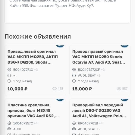
Оригинальная задняя полуось правая, левая ВАГ Порше
Кайен 958, Фольксваген Туарег НФ, Ауди Ку7.
Похожие объявления
Привод левый оригинал
Привод правый оригинал
VAG МКПП MQ250, АКПП
VAG МКПП MQ250 Skoda
DSG-7 DQ200, Skoda
Octavia A7, Audi A3, Seat
Octavia A7, Audi A3,
Leon
5Q0407271G
+3
5Q0407272CF
+3
Volkswagen Golf 7, Seat
~
AUDI, SEAT
+1
Leon
1 год назад
2 года назад
10,000
₽
15,000
₽
458
857
Пластина крепления
Приводной вал передний
привода, болт M8X48
левый DSG-7 DQ200 VAG
оригинал VAG Audi RS2,
Audi A1, Volkswagen Polo
RS3, RS5, TTRS, RSQ3,
6R, Skoda Rapid, Fabia,
1K0407357C
+4
6R0407761B
+4
Lamborghini
Seat Ibiza ST
AUDI
AUDI, SEAT
+2
8 месяцев назад
4 года назад