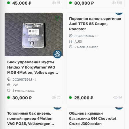
45,000
₽
80,000
₽
95
115
Ещё
2 фото
Передняя панель оригинал
Audi TTRS 8S Coupe,
Roadster
8S7805594A
+3
AUDI
2 месяца назад
Блок управления муфты
Haldex V BorgWarner VAG
MQB 4Motion, Volkswagen
Tiguan
0CQ907554J
+1
VW
1 месяц назад
30,000
₽
25,000
₽
70
94
Тополиный бак дизель,
Обшивка крышки
полный привод 4Motion
багажника GM Chevrolet
VAG PQ35, Volkswagen
Cruze J300 sedan
Scirocco, Golf V, VI, Skoda