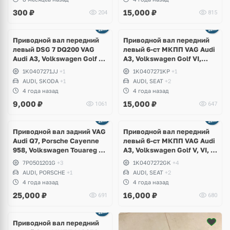
300
₽
15,000
₽
204
815
Приводной вал передний
Приводной вал передний
левый DSG 7 DQ200 VAG
левый 6-ст МКПП VAG Audi
Audi A3, Volkswagen Golf V,
A3, Volkswagen Golf VI,
VI, Jetta, Scirocco, Passat,
Passat, Scirocco, Skoda
1K0407271JJ
+1
1K0407271KP
+1
Touran, Skoda Octavia A5
Yeti, Seat Leon
AUDI, SKODA
+1
AUDI, SEAT
+2
4 года назад
4 года назад
9,000
₽
15,000
₽
1061
647
Приводной вал задний VAG
Приводной вал передний
Audi Q7, Porsche Cayenne
левый 6-ст МКПП VAG Audi
958, Volkswagen Touareg 2
A3, Volkswagen Golf V, VI, VI
NF
Passat, Jetta, Skoda
7P0501201G
+3
1K0407272GK
+4
Octavia A5, A7, A8, Seat
AUDI, PORSCHE
+1
AUDI, SEAT
+2
Leon
4 года назад
4 года назад
25,000
₽
16,000
₽
691
680
Приводной вал передний