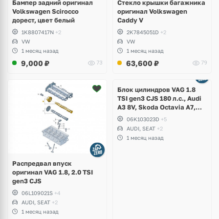
Бампер задний оригинал
Стекло крышки багажника
Volkswagen Scirocco
оригинал Volkswagen
дорест, цвет белый
Caddy V
1K8807417N
+2
2K7845051D
+2
VW
VW
1 месяц назад
1 месяц назад
9,000
₽
63,600
₽
73
79
Ещё
2 фото
Блок цилиндров VAG 1.8
TSI gen3 CJS 180 л.с., Audi
A3 8V, Skoda Octavia A7,
Superb, Volkswagen Passat
06K103023D
+5
B8, Golf VII Alltrack, Seat
AUDI, SEAT
+2
Leon
1 месяц назад
Распредвал впуск
оригинал VAG 1.8, 2.0 TSI
gen3 CJS
06L109021S
+4
AUDI, SEAT
+2
1 месяц назад