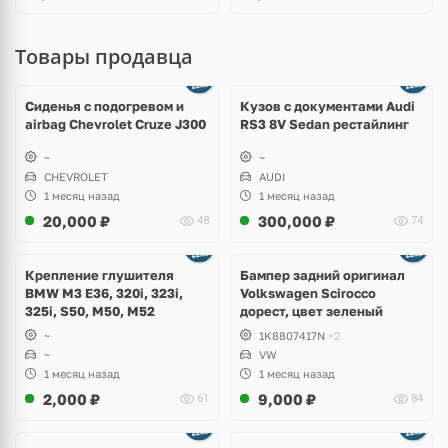
Товары продавца
Ещё
8 фото
Сиденья с подогревом и
Кузов с документами Audi
airbag Chevrolet Cruze J300
RS3 8V Sedan рестайлинг
~
~
CHEVROLET
AUDI
1 месяц назад
1 месяц назад
20,000
₽
300,000
₽
48
74
Ещё
1 фото
Крепление глушителя
Бампер задний оригинал
BMW M3 E36, 320i, 323i,
Volkswagen Scirocco
325i, S50, M50, M52
дорест, цвет зеленый
~
1K8807417N
+2
~
VW
1 месяц назад
1 месяц назад
2,000
₽
9,000
₽
61
84