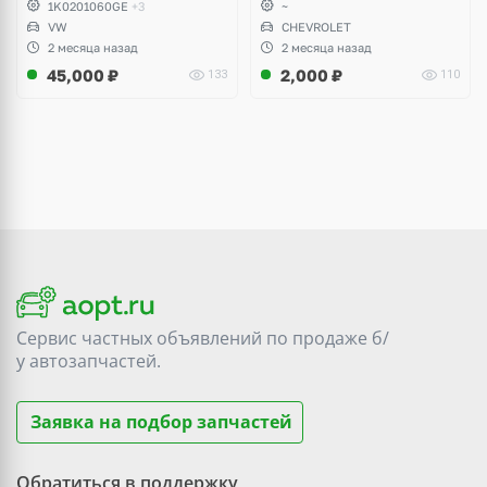
1K0201060GE
+3
~
Yeti, Octavia A5, Superb,
VW
CHEVROLET
Audi A3, Seat Altea
2 месяца назад
2 месяца назад
45,000
₽
2,000
₽
133
110
Сервис частных объявлений по продаже
б/
у
автозапчастей.
Заявка на подбор запчастей
Обратиться в поддержку