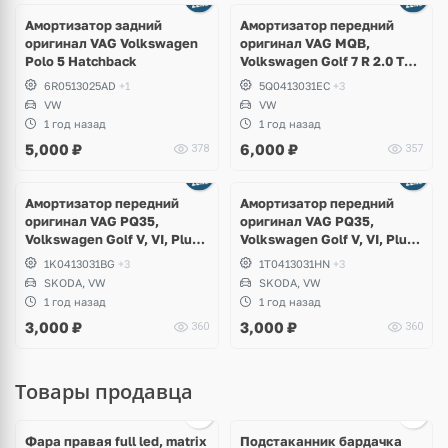
Амортизатор задний
Амортизатор передний
оригинал VAG Volkswagen
оригинал VAG MQB,
Polo 5 Hatchback
Volkswagen Golf 7 R 2.0 TSI
4Motion
6R0513025AD
+1
5Q0413031EC
+3
VW
VW
1 год назад
1 год назад
5,000
₽
6,000
₽
378
357
Амортизатор передний
Амортизатор передний
оригинал VAG PQ35,
оригинал VAG PQ35,
Volkswagen Golf V, VI, Plus,
Volkswagen Golf V, VI, Plus,
Skoda Octavia A5, Yeti
Jetta, Scirocco, Skoda
1K0413031BG
+3
1T0413031HN
+3
Octavia A5
SKODA, VW
SKODA, VW
1 год назад
1 год назад
3,000
₽
3,000
₽
360
360
Товары продавца
Ещё
1 фото
Фара правая full led, matrix
Подстаканник бардачка