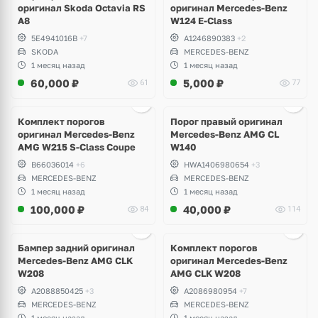
оригинал Skoda Octavia RS
оригинал Mercedes-Benz
A8
W124 E-Class
5E4941016B
+7
A1246890383
+2
SKODA
MERCEDES-BENZ
1 месяц назад
1 месяц назад
60,000
₽
5,000
₽
61
77
Ещё
1 фото
Комплект порогов
Порог правый оригинал
оригинал Mercedes-Benz
Mercedes-Benz AMG CL
AMG W215 S-Class Coupe
W140
B66036014
+6
HWA1406980654
+3
MERCEDES-BENZ
MERCEDES-BENZ
1 месяц назад
1 месяц назад
100,000
₽
40,000
₽
84
114
Бампер задний оригинал
Комплект порогов
Mercedes-Benz AMG CLK
оригинал Mercedes-Benz
W208
AMG CLK W208
A2088850425
+3
A2086980954
+7
MERCEDES-BENZ
MERCEDES-BENZ
1 месяц назад
1 месяц назад