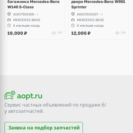
багажника Mercedes-Benz
двери Mercedes-Benz W901
W140 S-Class
Sprinter
A1407500198
+1
A9017600027
+3
MERCEDES-BENZ
MERCEDES-BENZ
6 месяцев назад
6 месяцев назад
19,000
₽
12,000
₽
183
184
Сервис частных объявлений по продаже
б/
у
автозапчастей.
Заявка на подбор запчастей