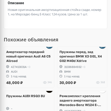
Описание
Новая оригинальная амортизационная стойка сзади, номер
1, на Мерседес-Бенц Е-Класс 124 кузов. Цена за 1 шт.
Похожие объявления
Амортизатор передний
Пружины перед, зад
новый оригинал Audi A6 C5
оригинал BMW X3 G01, X4
Allroad
G02 M40d Xdrive
4Z7413031A
+3
31336884932
+3
AUDI
BMW
1 год назад
1 год назад
48,000
₽
30,000
₽
346
368
Пружины AUDI RSQ3 8U
Ремкомплект крепления
заднего амортизатора
Mercedes-Benz W124 E-
~
Klass, W201 190, W129 SL
A1243200256
+3