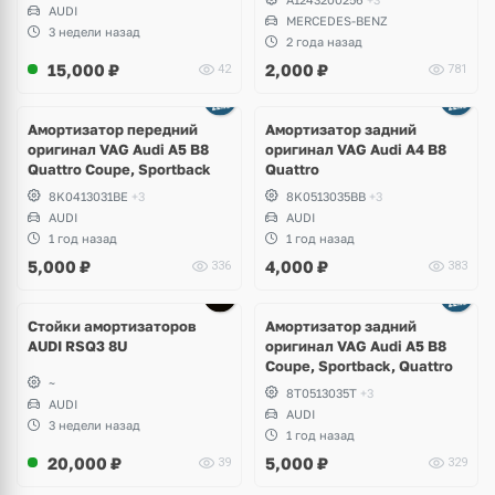
AUDI
MERCEDES-BENZ
3 недели назад
2 года назад
15,000
₽
2,000
₽
42
781
Амортизатор передний
Амортизатор задний
оригинал VAG Audi A5 B8
оригинал VAG Audi A4 B8
Quattro Coupe, Sportback
Quattro
8K0413031BE
+3
8K0513035BB
+3
AUDI
AUDI
1 год назад
1 год назад
5,000
₽
4,000
₽
336
383
Стойки амортизаторов
Амортизатор задний
AUDI RSQ3 8U
оригинал VAG Audi A5 B8
Coupe, Sportback, Quattro
~
8T0513035T
+3
AUDI
AUDI
3 недели назад
1 год назад
20,000
₽
5,000
₽
39
329