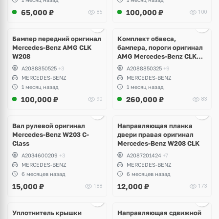
65,000
₽
100,000
₽
85
100
Ещё
8 фото
Бампер передний оригинал
Комплект обвеса,
Mercedes-Benz AMG CLK
бампера, пороги оригинал
W208
AMG Mercedes-Benz CLK
W208
A2088850525
+3
A2088850325
+9
MERCEDES-BENZ
MERCEDES-BENZ
1 месяц назад
1 месяц назад
100,000
₽
260,000
₽
90
83
Ещё
3 фото
Вал рулевой оригинал
Направляющая планка
Mercedes-Benz W203 C-
двери правая оригинал
Class
Mercedes-Benz W208 CLK
A2034600209
+3
A2087201424
+7
MERCEDES-BENZ
MERCEDES-BENZ
6 месяцев назад
6 месяцев назад
15,000
₽
12,000
₽
188
173
Ещё
1 фото
Уплотнитель крышки
Направляющая сдвижной