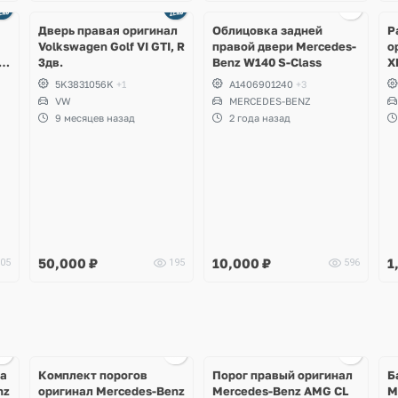
Ещё
1 фото
Дверь правая оригинал
Облицовка задней
Р
Volkswagen Golf VI GTI, R
правой двери Mercedes-
о
,
3дв.
Benz W140 S-Class
X
5K3831056K
+1
A1406901240
+3
VW
MERCEDES-BENZ
9 месяцев назад
2 года назад
50,000
₽
10,000
₽
1
05
195
596
Ещё
Ещё
1 фото
1 фото
ка
Комплект порогов
Порог правый оригинал
Б
nz
оригинал Mercedes-Benz
Mercedes-Benz AMG CL
M