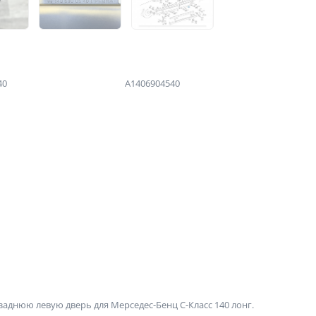
40
A1406904540
аднюю левую дверь для Мерседес-Бенц С-Класс 140 лонг.