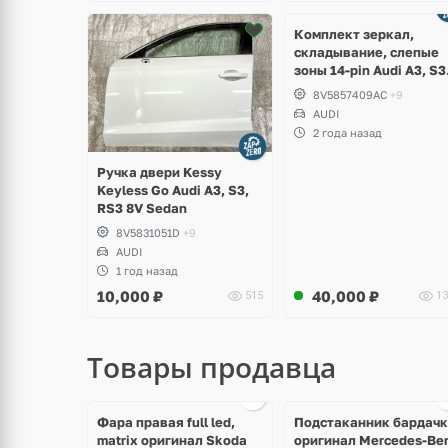
Комплект зеркал,
складывание, слепые
зоны 14-pin Audi A3, S3
RS3 8V
8V5857409AC
+9
AUDI
2 года назад
Ручка двери Kessy
Keyless Go Audi A3, S3,
RS3 8V Sedan
8V5831051D
+9
AUDI
1 год назад
10,000
₽
40,000
₽
515
13
Товары продавца
щё
Ещё
Ещё
ото
1 фото
10 фото
Фара правая full led,
Подстаканник бардач
matrix оригинал Skoda
оригинал Mercedes-Be