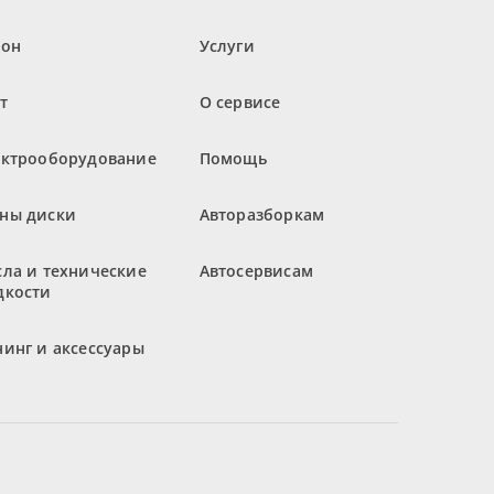
лон
Услуги
т
О сервисе
ектрооборудование
Помощь
ны диски
Авторазборкам
ла и технические
Автосервисам
дкости
инг и аксессуары