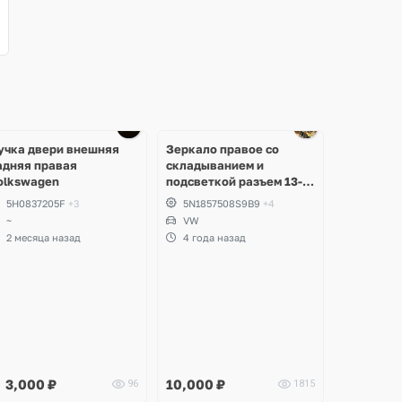
учка двери внешняя
Зеркало правое со
адняя правая
складыванием и
olkswagen
подсветкой разъем 13-
pin Volkswagen Tiguan 1
5H0837205F
+3
5N1857508S9B9
+4
~
VW
2 месяца назад
4 года назад
3,000
₽
10,000
₽
96
1815