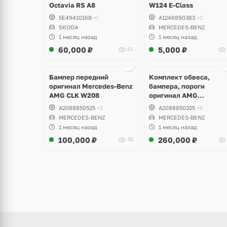
Octavia RS A8
W124 E-Class
5E4941016B
+7
A1246890383
+2
SKODA
MERCEDES-BENZ
1 месяц назад
1 месяц назад
60,000
₽
5,000
₽
61
Ещё
Ещё
8 фото
6 фото
Бампер передний
Комплект обвеса,
оригинал Mercedes-Benz
бампера, пороги
AMG CLK W208
оригинал AMG
Mercedes-Benz CLK
A2088850525
+3
A2088850325
+9
W208
MERCEDES-BENZ
MERCEDES-BENZ
1 месяц назад
1 месяц назад
100,000
₽
260,000
₽
90