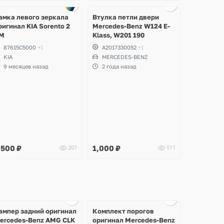
амка левого зеркала
Втулка петли двери
ригинал KIA Sorento 2
Mercedes-Benz W124 E-
M
Klass, W201 190
87615C5000
+1
A2017330052
+1
KIA
MERCEDES-BENZ
9 месяцев назад
2 года назад
,500
₽
1,000
₽
207
511
Ещё
Ещё
Ещё
5 фото
1 фото
10 фото
ампер задний оригинал
Комплект порогов
ercedes-Benz AMG CLK
оригинал Mercedes-Benz