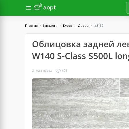
Главная
Каталоги
Кузов
Двери
#3119
Облицовка задней ле
W140 S-Class S500L lon
2 года назад
603