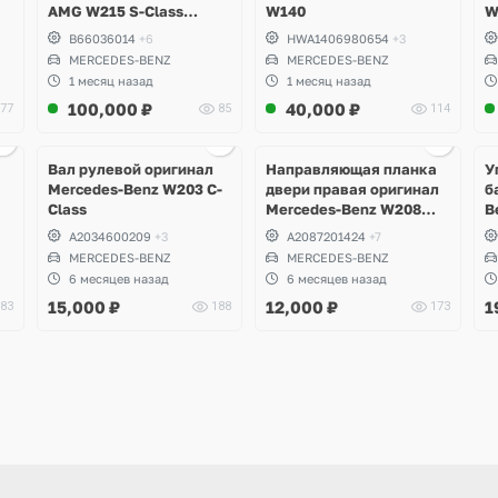
AMG W215 S-Class
W140
W
Coupe
B66036014
+6
HWA1406980654
+3
MERCEDES-BENZ
MERCEDES-BENZ
1 месяц назад
1 месяц назад
100,000
₽
40,000
₽
77
85
114
Ещё
3 фото
Вал рулевой оригинал
Направляющая планка
У
Mercedes-Benz W203 C-
двери правая оригинал
б
Class
Mercedes-Benz W208
B
CLK
A2034600209
+3
A2087201424
+7
MERCEDES-BENZ
MERCEDES-BENZ
6 месяцев назад
6 месяцев назад
15,000
₽
12,000
₽
1
83
188
173