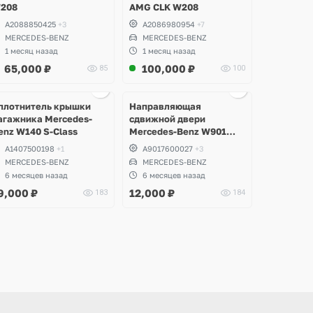
208
AMG CLK W208
A2088850425
+3
A2086980954
+7
MERCEDES-BENZ
MERCEDES-BENZ
1 месяц назад
1 месяц назад
65,000
₽
100,000
₽
85
100
Ещё
Ещё
Ещё
1 фото
8 фото
6 фото
плотнитель крышки
Направляющая
агажника Mercedes-
сдвижной двери
enz W140 S-Class
Mercedes-Benz W901
Sprinter
A1407500198
+1
A9017600027
+3
MERCEDES-BENZ
MERCEDES-BENZ
6 месяцев назад
6 месяцев назад
9,000
₽
12,000
₽
183
184