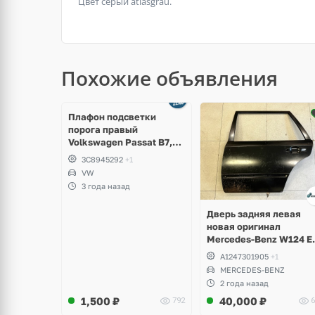
Цвет серый atlasgrau.
Похожие объявления
Плафон подсветки
порога правый
Volkswagen Passat B7,
CC, Scirocco, Beetle,
3C8945292
+1
Jetta
VW
3 года назад
Дверь задняя левая
новая оригинал
Mercedes-Benz W124 E
Klass универсал
A1247301905
+1
MERCEDES-BENZ
2 года назад
1,500
₽
40,000
₽
792
6