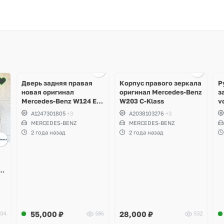
Ещё
2 фото
Дверь задняя правая
Корпус правого зеркала
Р
новая оригинал
оригинал Mercedes-Benz
з
Mercedes-Benz W124 E-
W203 C-Klass
v
Klass седан
A1247301805
+3
A2038103276
+3
MERCEDES-BENZ
MERCEDES-BENZ
2 года назад
2 года назад
-
55,000
₽
28,000
₽
04
586
532