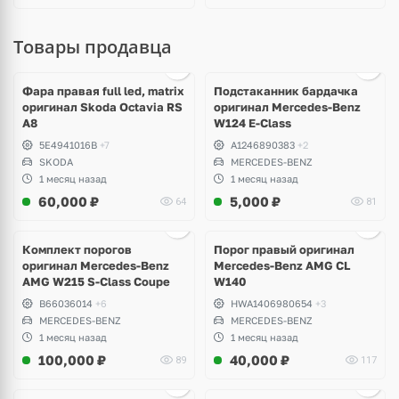
Товары продавца
Ещё
1 фото
Фара правая full led, matrix
Подстаканник бардачка
оригинал Skoda Octavia RS
оригинал Mercedes-Benz
A8
W124 E-Class
5E4941016B
+7
A1246890383
+2
SKODA
MERCEDES-BENZ
1 месяц назад
1 месяц назад
60,000
₽
5,000
₽
64
81
Ещё
1 фото
Комплект порогов
Порог правый оригинал
оригинал Mercedes-Benz
Mercedes-Benz AMG CL
AMG W215 S-Class Coupe
W140
B66036014
+6
HWA1406980654
+3
MERCEDES-BENZ
MERCEDES-BENZ
1 месяц назад
1 месяц назад
100,000
₽
40,000
₽
89
117