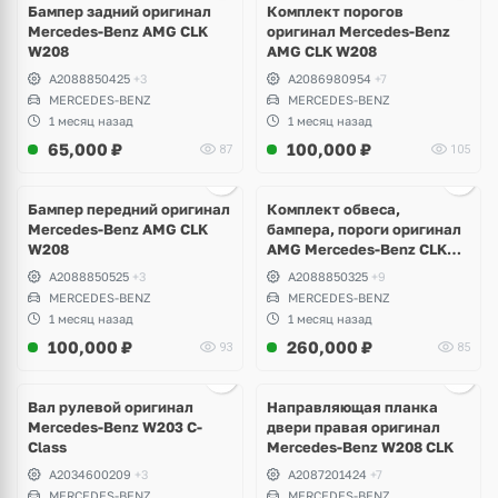
Бампер задний оригинал
Комплект порогов
Mercedes-Benz AMG CLK
оригинал Mercedes-Benz
W208
AMG CLK W208
A2088850425
+3
A2086980954
+7
MERCEDES-BENZ
MERCEDES-BENZ
1 месяц назад
1 месяц назад
65,000
₽
100,000
₽
87
105
Ещё
8 фото
Бампер передний оригинал
Комплект обвеса,
Mercedes-Benz AMG CLK
бампера, пороги оригинал
W208
AMG Mercedes-Benz CLK
W208
A2088850525
+3
A2088850325
+9
MERCEDES-BENZ
MERCEDES-BENZ
1 месяц назад
1 месяц назад
100,000
₽
260,000
₽
93
85
Ещё
3 фото
Вал рулевой оригинал
Направляющая планка
Mercedes-Benz W203 C-
двери правая оригинал
Class
Mercedes-Benz W208 CLK
A2034600209
+3
A2087201424
+7
MERCEDES-BENZ
MERCEDES-BENZ