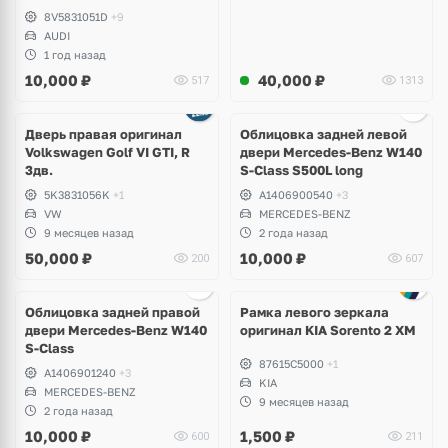
8V5831051D
+9
AUDI
1 год назад
10,000
₽
40,000
₽
517
1313
Дверь правая оригинал
Облицовка задней левой
Volkswagen Golf VI GTI, R
двери Mercedes-Benz W140
3дв.
S-Class S500L long
5K3831056K
+1
A1406900540
+3
VW
MERCEDES-BENZ
9 месяцев назад
2 года назад
50,000
₽
10,000
₽
200
607
Ещё
1 фото
Облицовка задней правой
Рамка левого зеркала
двери Mercedes-Benz W140
оригинал KIA Sorento 2 XM
S-Class
87615C5000
+1
A1406901240
+3
KIA
MERCEDES-BENZ
9 месяцев назад
2 года назад
10,000
₽
1,500
₽
600
211