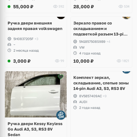
55,000
₽
28,000
₽
592
534
Ручка двери внешняя
Зеркало правое со
задняя правая volkswagen
складыванием и
подсветкой разъем 13-pin
5H0837205F
+3
Volkswagen Tiguan 1
5N1857508S9B9
+4
~
VW
2 месяца назад
4 года назад
3,000
₽
10,000
₽
99
1821
Комплект зеркал,
складывание, слепые зоны
14-pin Audi A3, S3, RS3 8V
8V5857409AC
+9
AUDI
2 года назад
Ручка двери Kessy Keyless
Go Audi A3, S3, RS3 8V
Sedan