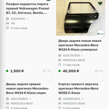
Плафон подсветки порога
правый Volkswagen Passat
B7, CC, Scirocco, Beetle,
Jetta
3C8945292
+1
VW
3 года назад
Дверь задняя левая новая
оригинал Mercedes-Benz
W124 E-Klass универсал
A1247301905
+1
MERCEDES-BENZ
2 года назад
1,500
₽
40,000
₽
796
606
Ещё
2 фото
Дверь задняя правая
Корпус правого зеркала
новая оригинал Mercedes-
оригинал Mercedes-Benz
Benz W124 E-Klass седан
W203 C-Klass
A1247301805
+3
A2038103276
+3
MERCEDES-BENZ
MERCEDES-BENZ
2 года назад
2 года назад