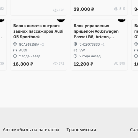
39,000
₽
3
52
815
476
Блок климат-контроля
Блок управления
Б
задних пассажиров Audi
прицепом Volkswagen
п
4
Q5 Sportback
Passat B8, Arteon,
Q
Touran, ID.4, ID.5, ID.7, ID.
A
80A919158A
+2
5H2907383D
+1
Buzz, Audi Q4 e-Tron,
AUDI
VW
Skoda Enyaq
2 года назад
2 года назад
16,300
₽
12,200
₽
1
30
672
595
Автомобиль на запчасти
Трансмиссия
Са