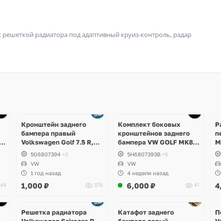
 решеткой радиатора под адаптивный круиз-контроль, радар
Ещё
3 фото
Кронштейн заднего
Комплект боковых
Р
бампера правый
кронштейнов заднего
п
Volkswagen Golf 7.5 R,
бампера VW GOLF MK8
M
GTI, GTD, e-Golf
5H6807393B;
K
5G6807394
+2
5H6807393B
+5
5H6807394B
VW
VW
1 год назад
4 недели назад
1,000
₽
6,000
₽
4
44
376
41
Ещё
5 фото
Решетка радиатора
Катафот заднего
П
Volkswagen Scirocco R
бампера левый
V