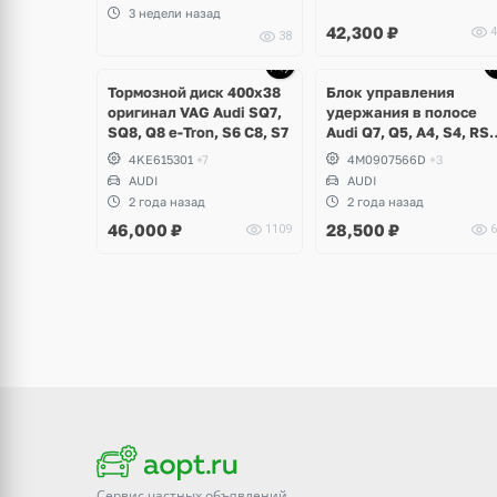
3 недели назад
42,300
₽
4
38
Тормозной диск 400х38
Блок управления
оригинал VAG Audi SQ7,
удержания в полосе
SQ8, Q8 e-Tron, S6 C8, S7
Audi Q7, Q5, A4, S4, RS
B9, A5, S5, RS5 Coupe,
4KE615301
+7
4M0907566D
+3
Sportback
AUDI
AUDI
2 года назад
2 года назад
46,000
₽
28,500
₽
1109
6
Сервис частных объявлений