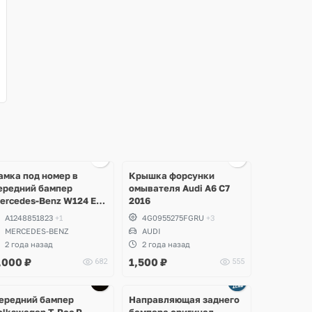
Ещё
2 фото
амка под номер в
Крышка форсунки
ередний бампер
омывателя Audi A6 C7
ercedes-Benz W124 E-
2016
lass
A1248851823
+1
4G0955275FGRU
+3
MERCEDES-BENZ
AUDI
2 года назад
2 года назад
,000
₽
1,500
₽
682
555
Ещё
1 фото
ередний бампер
Направляющая заднего
olkswagen T-Roc R
бампера оригинал