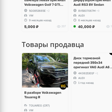
Volkswagen Golf 7 GTI
Audi RS3 8V Sedan
дорест
5G0853665E
+2
8V5807067M
+9
VW
AUDI
9 месяцев назад
6 месяцев назад
5,000
₽
40,000
₽
207
1
Товары продавца
Ещё
1 фото
Диск тормозной
передний 350x34
оригинал VAG Audi A6 
Allroad
4K0615301F
+1
AUDI
1 год назад
В разборе Volkswagen
Touareg R
TOUAREG (CR7)
VW