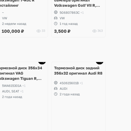
естайлинг
Volkswagen Golf VII R,
GTI, e-Golf
~
5G6807863C
+1
VW
VW
2 недели назад
1 год назад
100,000
₽
3,500
₽
33
363
Ещё
1 фото
ормозной диск 356х34
Тормозной диск задний
ригинал VAG
356х32 оригинал Audi R8
olkswagen Tiguan R,
4S0615601B
+1
olf 8 GTI, Arteon, Audi
5WA615301A
+1
3 8Y, Seat Leon Cupra
AUDI
AUDI, SEAT
+1
2 года назад
2 года назад