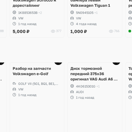
дорестайлинг
Volkswagen Tiguan 1
р
1K8853653B
+2
5N0945105
+1
VW
VW
1 год назад
4 года назад
5,000
₽
1,000
₽
88
377
766
Разбор на запчасти
Диск тормозной
Т
Volkswagen e-Golf
передний 375x36
о
C8
оригинал VAG Audi A6 C8
V
GOLF VII (5G1, BQ1, BE1,
Allroad
G
4K0615301G
+1
BE2)
VW
S
AUDI
1 год назад
1 год назад