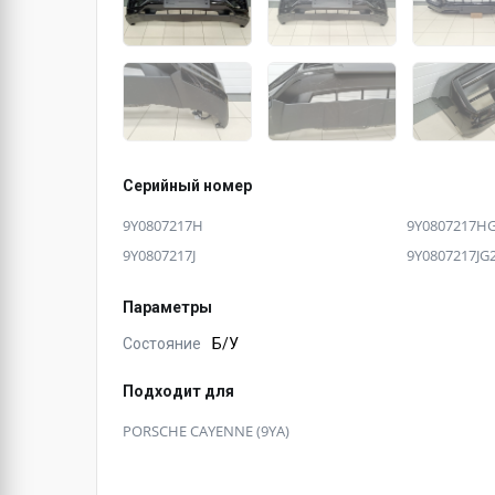
Серийный номер
9Y0807217H
9Y0807217H
9Y0807217J
9Y0807217JG
Параметры
Состояние
Б/У
Подходит для
PORSCHE CAYENNE (9YA)