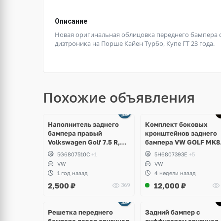
Описание
Новая оригинальная облицовка переднего бампера с
дизтроника на Порше Кайен Турбо, Купе ГТ 23 года.
Похожие объявления
Наполнитель заднего
Комплект боковых
бампера правый
кронштейнов заднего
Volkswagen Golf 7.5 R,
бампера VW GOLF MK8
GTI, GTD
5H6807394E;
5G6807510C
+1
5H6807393E
+5
5H6807393E
VW
VW
1 год назад
4 недели назад
2,500
₽
12,000
₽
369
Ещё
1 фото
Решетка переднего
Задний бампер с
бампера левая оригинал
диффузором оригинал