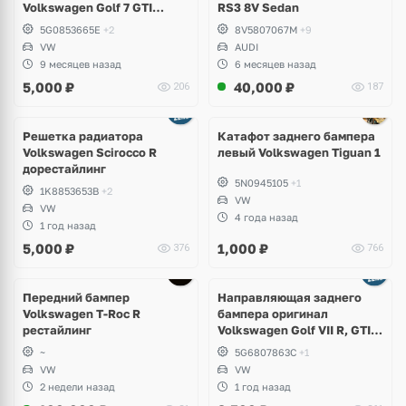
Volkswagen Golf 7 GTI
RS3 8V Sedan
дорест
5G0853665E
+2
8V5807067M
+9
VW
AUDI
9 месяцев назад
6 месяцев назад
5,000
₽
40,000
₽
206
187
Решетка радиатора
Катафот заднего бампера
Volkswagen Scirocco R
левый Volkswagen Tiguan 1
дорестайлинг
5N0945105
+1
1K8853653B
+2
VW
VW
4 года назад
1 год назад
5,000
₽
1,000
₽
376
766
Передний бампер
Направляющая заднего
Volkswagen T-Roc R
бампера оригинал
рестайлинг
Volkswagen Golf VII R, GTI,
e-Golf
~
5G6807863C
+1
VW
VW
2 недели назад
1 год назад