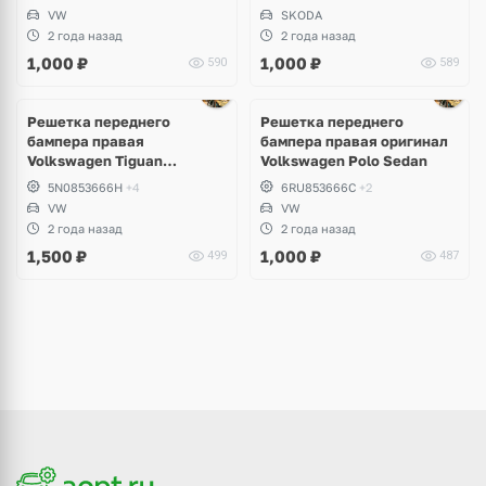
VW
SKODA
2 года назад
2 года назад
1,000
₽
1,000
₽
590
589
Решетка переднего
Решетка переднего
бампера правая
бампера правая оригинал
Volkswagen Tiguan
Volkswagen Polo Sedan
дорестайлинг
5N0853666H
+4
6RU853666C
+2
VW
VW
2 года назад
2 года назад
1,500
₽
1,000
₽
499
487