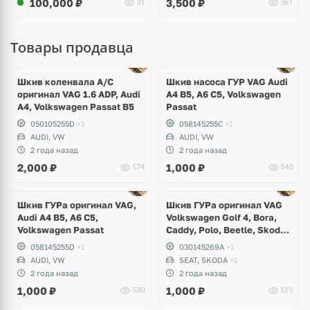
100,000
₽
3,500
₽
31
361
Товары продавца
Ещё
1 фото
Шкив коленвала A/C
Шкив насоса ГУР VAG Audi
оригинал VAG 1.6 ADP, Audi
A4 B5, A6 C5, Volkswagen
A4, Volkswagen Passat B5
Passat
050105255D
+1
058145255C
+1
AUDI, VW
AUDI, VW
2 года назад
2 года назад
2,000
₽
1,000
₽
574
540
Ещё
1 фото
Шкив ГУРа оригинал VAG,
Шкив ГУРа оригинал VAG
Audi A4 B5, A6 C5,
Volkswagen Golf 4, Bora,
Volkswagen Passat
Caddy, Polo, Beetle, Skoda
Octavia, Felicia, Seat Leon,
058145255D
+1
030145269A
+1
Arosa, Toledo, Cordoba
AUDI, VW
SEAT, SKODA
+1
2 года назад
2 года назад
1,000
₽
1,000
₽
580
519
Ещё