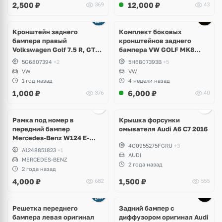
2,500
₽
12,000
₽
369
43
Кронштейн заднего
Комплект боковых
бампера правый
кронштейнов заднего
Volkswagen Golf 7.5 R, GTI,
бампера VW GOLF MK8
GTD, e-Golf
5H6807393B; 5H6807394B
5G6807394
+2
5H6807393B
+5
VW
VW
1 год назад
4 недели назад
1,000
₽
6,000
₽
376
40
Ещё
2 фото
Рамка под номер в
Крышка форсунки
передний бампер
омывателя Audi A6 C7 2016
Mercedes-Benz W124 E-
4G0955275FGRU
+3
Klass
A1248851823
+1
AUDI
MERCEDES-BENZ
2 года назад
2 года назад
4,000
₽
1,500
₽
682
555
Ещё
1 фото
Решетка переднего
Задний бампер с
бампера левая оригинал
диффузором оригинал Audi