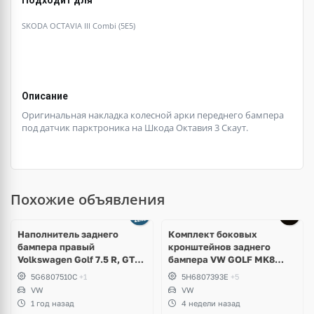
SKODA OCTAVIA III Combi (5E5)
Описание
Оригинальная накладка колесной арки переднего бампера
под датчик парктроника на Шкода Октавия 3 Скаут.
Похожие объявления
Наполнитель заднего
Комплект боковых
бампера правый
кронштейнов заднего
Volkswagen Golf 7.5 R, GTI,
бампера VW GOLF MK8
GTD
5H6807394E; 5H6807393E
5G6807510C
+1
5H6807393E
+5
VW
VW
1 год назад
4 недели назад