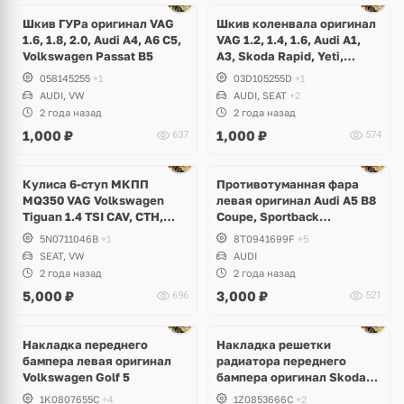
1 фото
Шкив ГУРа оригинал VAG
Шкив коленвала оригинал
1.6, 1.8, 2.0, Audi A4, A6 C5,
VAG 1.2, 1.4, 1.6, Audi A1,
Volkswagen Passat B5
A3, Skoda Rapid, Yeti,
Fabia, Roomster, Superb,
058145255
+1
03D105255D
+1
Volkswagen Golf 5, 6, Jetta,
AUDI, VW
AUDI, SEAT
+2
Tiguan, Eos, Scirocco,
2 года назад
2 года назад
Passat B6, B7, Polo, Touran,
1,000
₽
1,000
₽
637
574
Seat Leon
Ещё
1 фото
Кулиса 6-ступ МКПП
Противотуманная фара
MQ350 VAG Volkswagen
левая оригинал Audi A5 B8
Tiguan 1.4 TSI CAV, CTH,
Coupe, Sportback
Sharan, Seat Alhambra
рестайлинг
5N0711046B
+1
8T0941699F
+5
SEAT, VW
AUDI
2 года назад
2 года назад
5,000
₽
3,000
₽
696
521
Накладка переднего
Накладка решетки
бампера левая оригинал
радиатора переднего
Volkswagen Golf 5
бампера оригинал Skoda
Octavia A5
1K0807655C
+4
1Z0853666C
+2