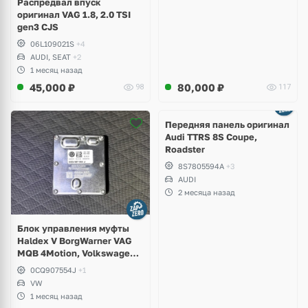
Распредвал впуск
оригинал VAG 1.8, 2.0 TSI
gen3 CJS
06L109021S
+4
AUDI, SEAT
+2
1 месяц назад
45,000
₽
80,000
₽
98
117
Ещё
2 фото
Передняя панель оригинал
Audi TTRS 8S Coupe,
Roadster
8S7805594A
+3
AUDI
2 месяца назад
Блок управления муфты
Haldex V BorgWarner VAG
MQB 4Motion, Volkswagen
Tiguan
0CQ907554J
+1
VW
1 месяц назад