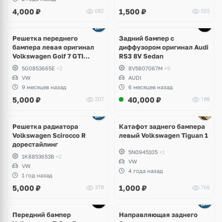
4,000
₽
1,500
₽
682
555
Ещё
1 фото
Решетка переднего
Задний бампер с
бампера левая оригинал
диффузором оригинал Audi
Volkswagen Golf 7 GTI
RS3 8V Sedan
дорест
5G0853665E
+2
8V5807067M
+9
VW
AUDI
9 месяцев назад
6 месяцев назад
5,000
₽
40,000
₽
207
188
Решетка радиатора
Катафот заднего бампера
Volkswagen Scirocco R
левый Volkswagen Tiguan 1
дорестайлинг
5N0945105
+1
1K8853653B
+2
VW
VW
4 года назад
1 год назад
5,000
₽
1,000
₽
378
766
Передний бампер
Направляющая заднего