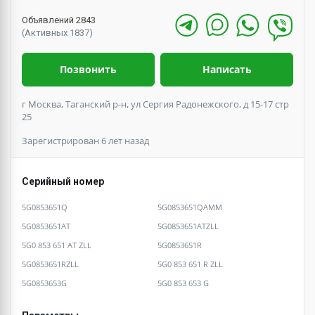
Объявлений 2843
(Активных 1837)
Позвонить
Написать
г Москва, Таганский р-н, ул Сергия Радонежского, д 15-17 стр
25
Зарегистрирован 6 лет назад
Серийный номер
5G0853651Q
5G0853651QAMM
5G0853651AT
5G0853651ATZLL
5G0 853 651 AT ZLL
5G0853651R
5G0853651RZLL
5G0 853 651 R ZLL
5G0853653G
5G0 853 653 G