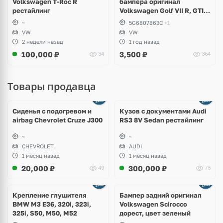
Volkswagen T-Roc R
бампера оригинал
рестайлинг
Volkswagen Golf VII R, GTI,
e-Golf
~
5G6807863C
+1
VW
VW
2 недели назад
1 год назад
100,000
₽
3,500
₽
34
364
Товары продавца
Ещё
8 фото
Сиденья с подогревом и
Кузов с документами Audi
airbag Chevrolet Cruze J300
RS3 8V Sedan рестайлинг
~
~
CHEVROLET
AUDI
1 месяц назад
1 месяц назад
20,000
₽
300,000
₽
49
75
Ещё
1 фото
Крепление глушителя
Бампер задний оригинал
BMW M3 E36, 320i, 323i,
Volkswagen Scirocco
325i, S50, M50, M52
дорест, цвет зеленый