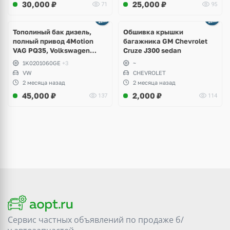
30,000
₽
25,000
₽
71
95
Тополиный бак дизель,
Обшивка крышки
полный привод 4Motion
багажника GM Chevrolet
VAG PQ35, Volkswagen
Cruze J300 sedan
Scirocco, Golf V, VI, Skoda
1K0201060GE
+3
~
Yeti, Octavia A5, Superb,
VW
CHEVROLET
Audi A3, Seat Altea
2 месяца назад
2 месяца назад
45,000
₽
2,000
₽
137
114
Сервис частных объявлений по продаже
б/