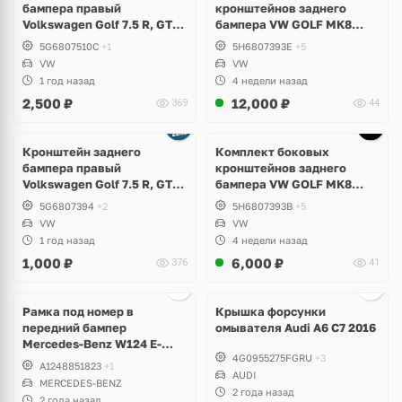
бампера правый
кронштейнов заднего
Volkswagen Golf 7.5 R, GTI,
бампера VW GOLF MK8
GTD
5H6807394E; 5H6807393E
5G6807510C
+1
5H6807393E
+5
VW
VW
1 год назад
4 недели назад
2,500
₽
12,000
₽
369
44
Кронштейн заднего
Комплект боковых
бампера правый
кронштейнов заднего
Volkswagen Golf 7.5 R, GTI,
бампера VW GOLF MK8
GTD, e-Golf
5H6807393B; 5H6807394B
5G6807394
+2
5H6807393B
+5
VW
VW
1 год назад
4 недели назад
1,000
₽
6,000
₽
376
41
Ещё
2 фото
Рамка под номер в
Крышка форсунки
передний бампер
омывателя Audi A6 C7 2016
Mercedes-Benz W124 E-
4G0955275FGRU
+3
Klass
A1248851823
+1
AUDI
MERCEDES-BENZ
2 года назад
2 года назад