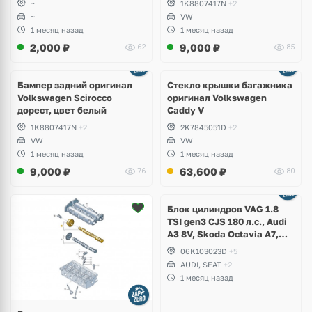
~
1K8807417N
+2
~
VW
1 месяц назад
1 месяц назад
2,000
₽
9,000
₽
62
85
Бампер задний оригинал
Стекло крышки багажника
Volkswagen Scirocco
оригинал Volkswagen
дорест, цвет белый
Caddy V
1K8807417N
+2
2K7845051D
+2
VW
VW
1 месяц назад
1 месяц назад
9,000
₽
63,600
₽
76
80
Ещё
2 фото
Блок цилиндров VAG 1.8
TSI gen3 CJS 180 л.с., Audi
A3 8V, Skoda Octavia A7,
Superb, Volkswagen Passat
06K103023D
+5
B8, Golf VII Alltrack, Seat
AUDI, SEAT
+2
Leon
1 месяц назад