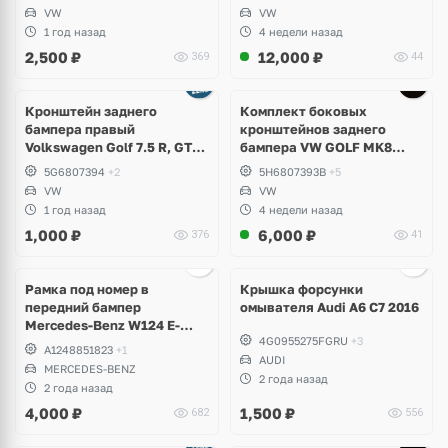
VW
VW
1 год назад
4 недели назад
2,500
₽
12,000
₽
369
44
Кронштейн заднего
Комплект боковых
бампера правый
кронштейнов заднего
Volkswagen Golf 7.5 R, GTI,
бампера VW GOLF MK8
GTD, e-Golf
5H6807393B; 5H6807394B
5G6807394
+2
5H6807393B
+5
VW
VW
1 год назад
4 недели назад
1,000
₽
6,000
₽
376
41
Ещё
2 фото
Рамка под номер в
Крышка форсунки
передний бампер
омывателя Audi A6 C7 2016
Mercedes-Benz W124 E-
4G0955275FGRU
+3
Klass
A1248851823
+1
AUDI
MERCEDES-BENZ
2 года назад
2 года назад
4,000
₽
1,500
₽
682
556
Ещё