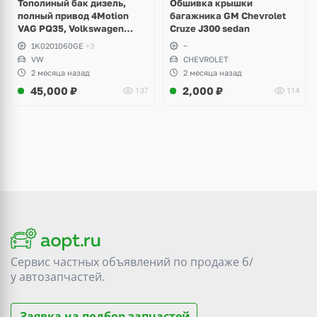
Тополиный бак дизель,
Обшивка крышки
полный привод 4Motion
багажника GM Chevrolet
VAG PQ35, Volkswagen
Cruze J300 sedan
Scirocco, Golf V, VI, Skoda
1K0201060GE
+3
~
Yeti, Octavia A5, Superb,
VW
CHEVROLET
Audi A3, Seat Altea
2 месяца назад
2 месяца назад
45,000
₽
2,000
₽
137
114
Сервис частных объявлений по продаже
б/
у
автозапчастей.
Заявка на подбор запчастей