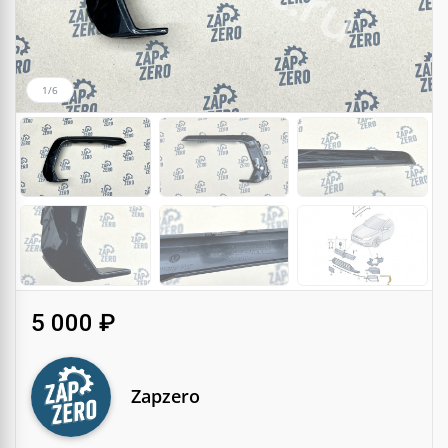
1/6
5 000 ₽
Zapzero