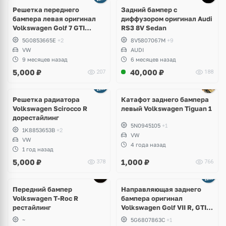
1 фото
Решетка переднего
Задний бампер с
бампера левая оригинал
диффузором оригинал Audi
Volkswagen Golf 7 GTI
RS3 8V Sedan
дорест
5G0853665E
+2
8V5807067M
+9
VW
AUDI
9 месяцев назад
6 месяцев назад
5,000
₽
40,000
₽
207
188
Решетка радиатора
Катафот заднего бампера
Volkswagen Scirocco R
левый Volkswagen Tiguan 1
дорестайлинг
5N0945105
+1
1K8853653B
+2
VW
VW
4 года назад
1 год назад
5,000
₽
1,000
₽
378
766
Передний бампер
Направляющая заднего
Volkswagen T-Roc R
бампера оригинал
рестайлинг
Volkswagen Golf VII R, GTI,
e-Golf
~
5G6807863C
+1