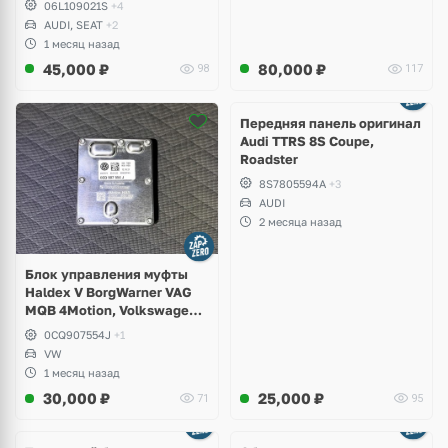
06L109021S
+4
AUDI, SEAT
+2
1 месяц назад
45,000
₽
80,000
₽
98
117
Ещё
2 фото
Передняя панель оригинал
Audi TTRS 8S Coupe,
Roadster
8S7805594A
+3
AUDI
2 месяца назад
Блок управления муфты
Haldex V BorgWarner VAG
MQB 4Motion, Volkswagen
Tiguan
0CQ907554J
+1
VW
1 месяц назад
30,000
₽
25,000
₽
71
95