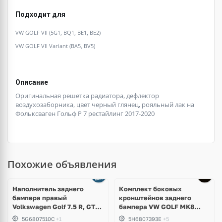
Подходит для
VW GOLF VII (5G1, BQ1, BE1, BE2)
VW GOLF VII Variant (BA5, BV5)
Описание
Оригинальная решетка радиатора, дефлектор
воздухозаборника, цвет черный глянец, рояльный лак на
Фольксваген Гольф Р 7 рестайлинг 2017-2020
Похожие объявления
Наполнитель заднего
Комплект боковых
бампера правый
кронштейнов заднего
Volkswagen Golf 7.5 R, GTI,
бампера VW GOLF MK8
GTD
5H6807394E; 5H6807393E
5G6807510C
+1
5H6807393E
+5