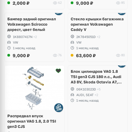
2,000
₽
9,000
₽
62
85
Бампер задний оригинал
Стекло крышки багажника
Volkswagen Scirocco
оригинал Volkswagen
дорест, цвет белый
Caddy V
1K8807417N
+2
2K7845051D
+2
VW
VW
1 месяц назад
1 месяц назад
9,000
₽
63,600
₽
76
80
Ещё
2 фото
Блок цилиндров VAG 1.8
TSI gen3 CJS 180 л.с., Audi
A3 8V, Skoda Octavia A7,
Superb, Volkswagen Passat
06K103023D
+5
B8, Golf VII Alltrack, Seat
AUDI, SEAT
+2
Leon
1 месяц назад
Распредвал впуск
оригинал VAG 1.8, 2.0 TSI
gen3 CJS