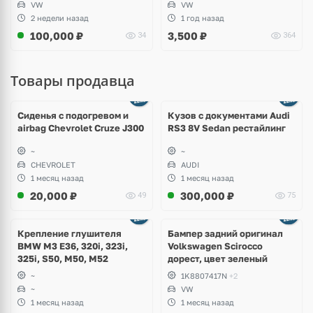
VW
VW
2 недели назад
1 год назад
100,000
₽
3,500
₽
34
364
Товары продавца
Ещё
8 фото
Сиденья с подогревом и
Кузов с документами Audi
airbag Chevrolet Cruze J300
RS3 8V Sedan рестайлинг
~
~
CHEVROLET
AUDI
1 месяц назад
1 месяц назад
20,000
₽
300,000
₽
49
75
Ещё
1 фото
Крепление глушителя
Бампер задний оригинал
BMW M3 E36, 320i, 323i,
Volkswagen Scirocco
325i, S50, M50, M52
дорест, цвет зеленый
~
1K8807417N
+2
~
VW
1 месяц назад
1 месяц назад