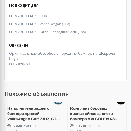
Подходит для
CHEVROLET CRUZE (J300)
CHEVROLET CRUZE Station Wagon (J308)
CHEVROLET CRUZE Наклонная задняя часть (J305)
Описание
Оригинальный абсорбер в передний бампер на Шевроле
Круз.
Есть дефект.
Похожие объявления
Наполнитель заднего
Комплект боковых
бампера правый
кронштейнов заднего
Volkswagen Golf 7.5 R, GTI,
бампера VW GOLF MK8
GTD
5H6807394E; 5H6807393E
5G6807510C
+1
5H6807393E
+5