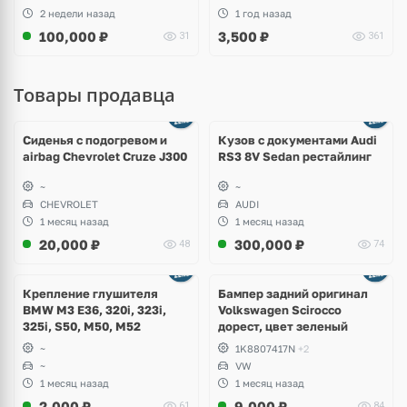
2 недели назад
1 год назад
100,000
₽
3,500
₽
31
361
Товары продавца
Ещё
8 фото
Сиденья с подогревом и
Кузов с документами Audi
airbag Chevrolet Cruze J300
RS3 8V Sedan рестайлинг
~
~
CHEVROLET
AUDI
1 месяц назад
1 месяц назад
20,000
₽
300,000
₽
48
74
Ещё
1 фото
Крепление глушителя
Бампер задний оригинал
BMW M3 E36, 320i, 323i,
Volkswagen Scirocco
325i, S50, M50, M52
дорест, цвет зеленый
~
1K8807417N
+2
~
VW
1 месяц назад
1 месяц назад
2,000
₽
9,000
₽
61
84