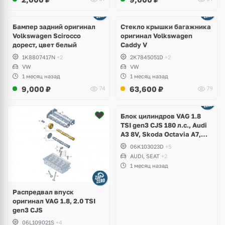
Бампер задний оригинал
Стекло крышки багажника
Volkswagen Scirocco
оригинал Volkswagen
дорест, цвет белый
Caddy V
1K8807417N
+2
2K7845051D
+2
VW
VW
1 месяц назад
1 месяц назад
9,000
₽
63,600
₽
74
79
Ещё
2 фото
Блок цилиндров VAG 1.8
TSI gen3 CJS 180 л.с., Audi
A3 8V, Skoda Octavia A7,
Superb, Volkswagen Passat
06K103023D
+5
B8, Golf VII Alltrack, Seat
AUDI, SEAT
+2
Leon
1 месяц назад
Распредвал впуск
оригинал VAG 1.8, 2.0 TSI
gen3 CJS
06L109021S
+4