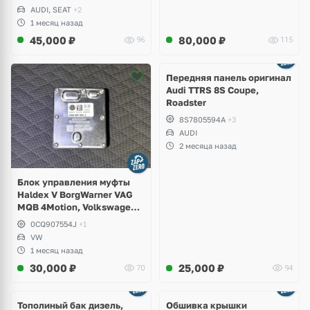
AUDI, SEAT
+2
1 месяц назад
45,000
₽
80,000
₽
96
115
Ещё
2 фото
Передняя панель оригинал
Audi TTRS 8S Coupe,
Roadster
8S7805594A
+3
AUDI
2 месяца назад
Блок управления муфты
Haldex V BorgWarner VAG
MQB 4Motion, Volkswagen
Tiguan
0CQ907554J
+1
VW
1 месяц назад
30,000
₽
25,000
₽
70
94
Тополиный бак дизель,
Обшивка крышки