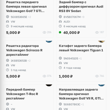
Решетка переднего
Задний бампер с
бампера левая оригинал
диффузором оригинал Audi
Volkswagen Golf 7 GTI
RS3 8V Sedan
дорест
5G0853665E
+2
8V5807067M
+9
VW
AUDI
9 месяцев назад
6 месяцев назад
5,000
₽
40,000
₽
206
187
Решетка радиатора
Катафот заднего бампера
Volkswagen Scirocco R
левый Volkswagen Tiguan 1
дорестайлинг
5N0945105
+1
1K8853653B
+2
VW
VW
4 года назад
1 год назад
5,000
₽
1,000
₽
376
766
Передний бампер
Направляющая заднего
Volkswagen T-Roc R
бампера оригинал
рестайлинг
Volkswagen Golf VII R, GTI,
e-Golf
~
5G6807863C
+1
VW
VW