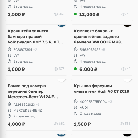
VW
VW
1 год назад
4 недели назад
2,500
₽
12,000
₽
369
43
Кронштейн заднего
Комплект боковых
бампера правый
кронштейнов заднего
Volkswagen Golf 7.5 R, GTI,
бампера VW GOLF MK8
GTD, e-Golf
5H6807393B; 5H6807394B
5G6807394
+2
5H6807393B
+5
VW
VW
1 год назад
4 недели назад
1,000
₽
6,000
₽
376
40
Ещё
2 фото
Рамка под номер в
Крышка форсунки
передний бампер
омывателя Audi A6 C7 2016
Mercedes-Benz W124 E-
4G0955275FGRU
+3
Klass
A1248851823
+1
AUDI
MERCEDES-BENZ
2 года назад
2 года назад
4,000
₽
1,500
₽
682
555
Ещё
1 фото