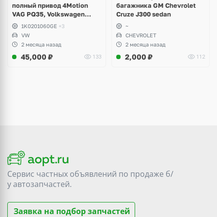
полный привод 4Motion
багажника GM Chevrolet
VAG PQ35, Volkswagen
Cruze J300 sedan
Scirocco, Golf V, VI, Skoda
1K0201060GE
+3
~
Yeti, Octavia A5, Superb,
VW
CHEVROLET
Audi A3, Seat Altea
2 месяца назад
2 месяца назад
45,000
₽
2,000
₽
133
112
Сервис частных объявлений по продаже
б/
у
автозапчастей.
Заявка на подбор запчастей