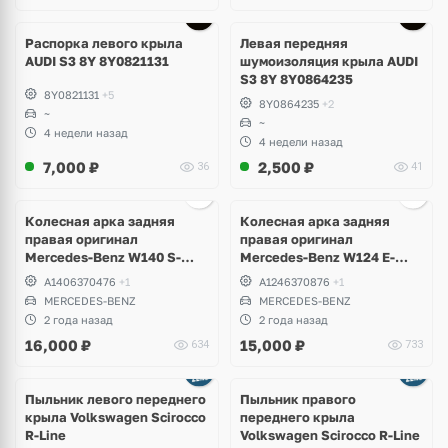
Распорка левого крыла
Левая передняя
AUDI S3 8Y 8Y0821131
шумоизоляция крыла AUDI
S3 8Y 8Y0864235
8Y0821131
+5
8Y0864235
+2
~
~
4 недели назад
4 недели назад
7,000
₽
2,500
₽
36
41
Колесная арка задняя
Колесная арка задняя
правая оригинал
правая оригинал
Mercedes-Benz W140 S-
Mercedes-Benz W124 E-
Klass
Klass
A1406370476
+1
A1246370876
+1
MERCEDES-BENZ
MERCEDES-BENZ
2 года назад
2 года назад
16,000
₽
15,000
₽
634
733
Пыльник левого переднего
Пыльник правого
крыла Volkswagen Scirocco
переднего крыла
R-Line
Volkswagen Scirocco R-Line