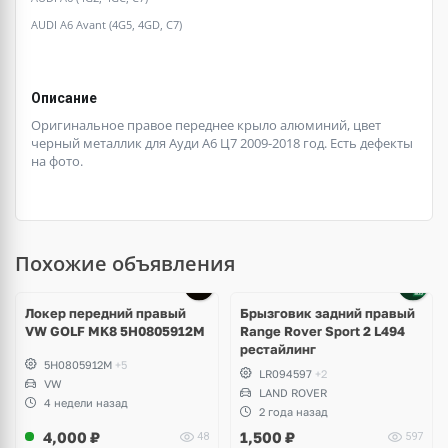
AUDI A6 Avant (4G5, 4GD, C7)
Описание
Оригинальное правое переднее крыло алюминий, цвет
черный металлик для Ауди А6 Ц7 2009-2018 год. Есть дефекты
на фото.
Похожие объявления
Локер передний правый
Брызговик задний правый
VW GOLF MK8 5H0805912M
Range Rover Sport 2 L494
рестайлинг
5H0805912M
+5
LR094597
+2
VW
LAND ROVER
4 недели назад
2 года назад
4,000
₽
1,500
₽
48
597