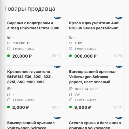
Товары продавца
Ещё
8 фото
Сиденья с подогревом и
Кузов с документами Audi
airbag Chevrolet Cruze J300
RS3 8V Sedan рестайлинг
~
~
CHEVROLET
AUDI
1 месяц назад
1 месяц назад
20,000
₽
300,000
₽
49
75
Ещё
1 фото
Крепление глушителя
Бампер задний оригинал
BMW M3 E36, 320i, 323i,
Volkswagen Scirocco
325i, S50, M50, M52
дорест, цвет зеленый
~
1K8807417N
+2
~
VW
1 месяц назад
1 месяц назад
2,000
₽
9,000
₽
62
85
Бампер задний оригинал
Стекло крышки багажника
Volkswagen Scirocco
оригинал Volkswagen