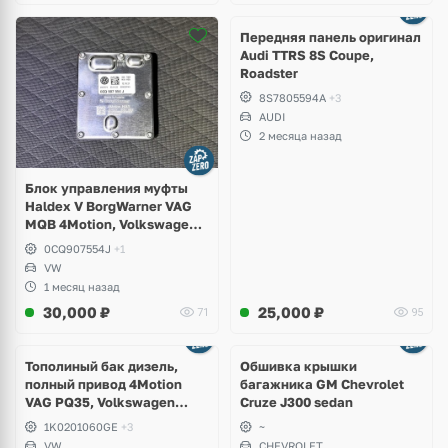
Ещё
2 фото
Передняя панель оригинал
Audi TTRS 8S Coupe,
Roadster
8S7805594A
+3
AUDI
2 месяца назад
Блок управления муфты
Haldex V BorgWarner VAG
MQB 4Motion, Volkswagen
Tiguan
0CQ907554J
+1
VW
1 месяц назад
30,000
₽
25,000
₽
71
95
Тополиный бак дизель,
Обшивка крышки
полный привод 4Motion
багажника GM Chevrolet
VAG PQ35, Volkswagen
Cruze J300 sedan
Scirocco, Golf V, VI, Skoda
1K0201060GE
+3
~
Yeti, Octavia A5, Superb,
VW
CHEVROLET