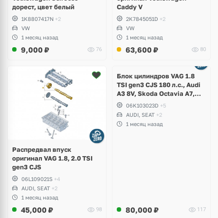
дорест, цвет белый
Caddy V
1K8807417N
+2
2K7845051D
+2
VW
VW
1 месяц назад
1 месяц назад
9,000
₽
63,600
₽
76
80
Ещё
2 фото
Блок цилиндров VAG 1.8
TSI gen3 CJS 180 л.с., Audi
A3 8V, Skoda Octavia A7,
Superb, Volkswagen Passat
06K103023D
+5
B8, Golf VII Alltrack, Seat
AUDI, SEAT
+2
Leon
1 месяц назад
Распредвал впуск
оригинал VAG 1.8, 2.0 TSI
gen3 CJS
06L109021S
+4
AUDI, SEAT
+2
1 месяц назад
45,000
₽
80,000
₽
98
117