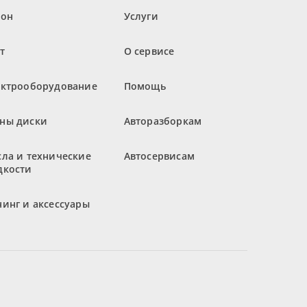
лон
Услуги
т
О сервисе
ектрооборудование
Помощь
ны диски
Авторазборкам
ла и технические
Автосервисам
дкости
инг и аксессуары