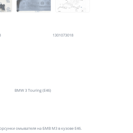
8
1301073018
BMW 3 Touring (E46)
рсунки омывателя на БМВ М3 в кузове Е46.