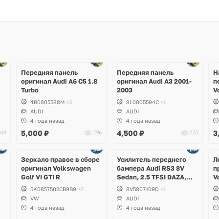
Передняя панель
Передняя панель
Н
оригинал Audi A6 C5 1.8
оригинал Audi A3 2001-
п
Turbo
2003
V
4B0805588M
+3
8L0805594C
+1
AUDI
AUDI
4 года назад
4 года назад
5,000
₽
4,500
₽
3
69
796
770
Зеркало правое в сборе
Усилитель переднего
Л
оригинал Volkswagen
бампера Audi RS3 8V
п
Golf VI GTI R
Sedan, 2.5 TFSI DAZA,
V
DNWA
S
5K0857502CB9B9
+2
8V5807109D
+1
VW
AUDI
4 года назад
4 года назад