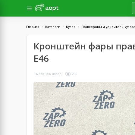
Главная
Каталоги
Кузов
Лонжероны и усилители кузов
Кронштейн фары пра
E46
9 месяцев назад
209