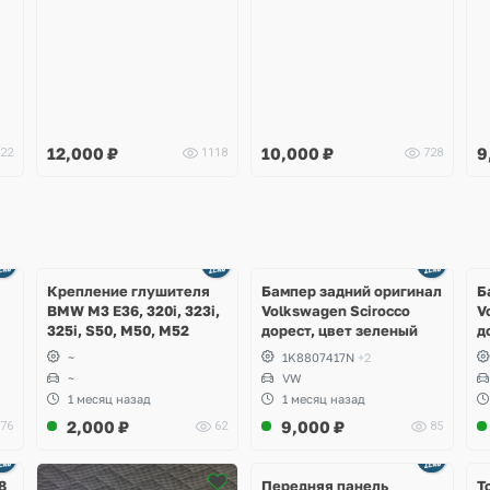
12,000
₽
10,000
₽
9
22
1118
728
Ещё
Ещё
1 фото
4 фото
Крепление глушителя
Бампер задний оригинал
Б
BMW M3 E36, 320i, 323i,
Volkswagen Scirocco
V
325i, S50, M50, M52
дорест, цвет зеленый
д
~
1K8807417N
+2
~
VW
1 месяц назад
1 месяц назад
2,000
₽
9,000
₽
76
62
85
Ещё
2 фото
8
Передняя панель
Т