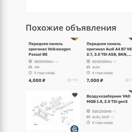
Похожие объявления
Передняя панель
Передняя панель
оригинал Volkswagen
оригинал Audi A4 B7 V6
Passat B5
2.7, 3.0 TDI ASB, BKN,
BPP, BSG.
3B0805594J
+4
8E0805594J
+1
VW
AUDI
4 года назад
4 года назад
4,000
₽
7,000
₽
918
7
Ещё
1 фото
Воздухозаборник VAG
MQB 1.8, 2.0 TSI gen3
5Q0129254B
+4
AUDI, SEAT
+2
4 года назад