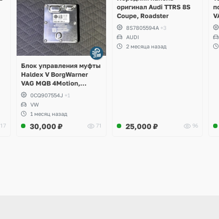
оригинал Audi TTRS 8S
п
Coupe, Roadster
V
S
8S7805594A
+3
S
AUDI
S
2 месяца назад
A
Блок управления муфты
Haldex V BorgWarner
VAG MQB 4Motion,
Volkswagen Tiguan
0CQ907554J
+1
VW
1 месяц назад
30,000
₽
25,000
₽
17
71
96