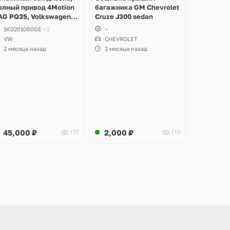
олный привод 4Motion
багажника GM Chevrolet
AG PQ35, Volkswagen
Cruze J300 sedan
cirocco, Golf V, VI,
1K0201060GE
+3
~
koda Yeti, Octavia A5,
VW
CHEVROLET
uperb, Audi A3, Seat
2 месяца назад
2 месяца назад
ltea
45,000
₽
2,000
₽
137
115