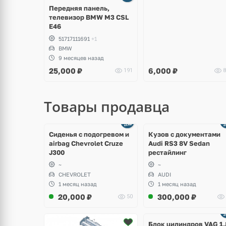
Передняя панель,
телевизор BMW M3 CSL
E46
51717111691
+1
BMW
9 месяцев назад
25,000
₽
6,000
₽
191
8
Товары продавца
щё
Ещё
ото
8 фото
Сиденья с подогревом и
Кузов с документами
airbag Chevrolet Cruze
Audi RS3 8V Sedan
J300
рестайлинг
~
~
CHEVROLET
AUDI
1 месяц назад
1 месяц назад
20,000
₽
300,000
₽
50
Ещё
2 фото
Блок цилиндров VAG 1.