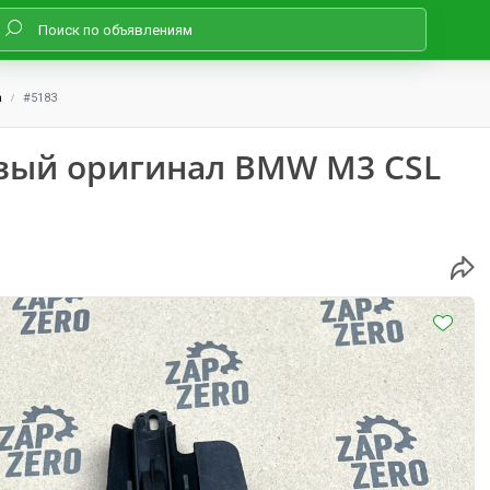
а
#5183
вый оригинал BMW M3 CSL