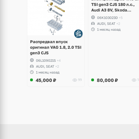
TSI gen3 CJS 180 л.с.,
Audi A3 8V, Skoda
Octavia A7, Superb,
06K103023D
+5
Volkswagen Passat B8,
AUDI, SEAT
+2
Golf VII Alltrack, Seat
1 месяц назад
Leon
Распредвал впуск
оригинал VAG 1.8, 2.0 TSI
gen3 CJS
06L109021S
+4
AUDI, SEAT
+2
1 месяц назад
45,000
₽
80,000
₽
99
1