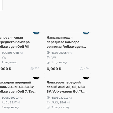
аправляющая
Направляющая
ереднего бампера
переднего бампера
olkswagen Golf VII
оригинал Volkswagen
Golf 7 R, GTI
5GG805705B
+2
5G0805705H
+3
дорестайлинг
VW
VW
1 год назад
1 год назад
,000
₽
6,000
₽
370
436
Ещё
1 фото
онжерон передний
Лонжерон передний
равый Audi A3, S3 8V,
левый Audi A3, S3, RS3
olkswagen Golf 7, Taos,
8V, Volkswagen Golf 7,
eat Leon
Taos, Seat Leon
5Q0803092J
+2
5Q0803091J
+2
AUDI, SEAT
+1
AUDI, SEAT
+1
3 года назад
3 года назад